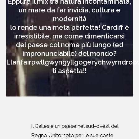
Eppure il mix tra natura incontaminata,
un mare da far invidia, cultura e
modernità
lo rende una meta perfetta! Cardiff è
irresistibile, ma come dimenticarsi
del paese col nome più lungo (ed
impronunciabile) del mondo?
Llanfairpwllgwyngyllgogerychwyrndrobw
ti aspetta!!
Il Galles è un paese nel sud-ovest del
Regno Unito noto per le sue coste