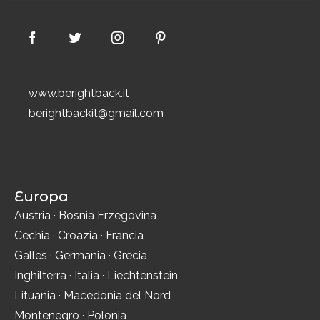
www.berightback.it
berightbackit@gmail.com
Europa
Austria
·
Bosnia Erzegovina
Cechia
·
Croazia
·
Francia
Galles
·
Germania
·
Grecia
Inghilterra
·
Italia
·
Liechtenstein
Lituania
·
Macedonia del Nord
Montenegro
·
Polonia