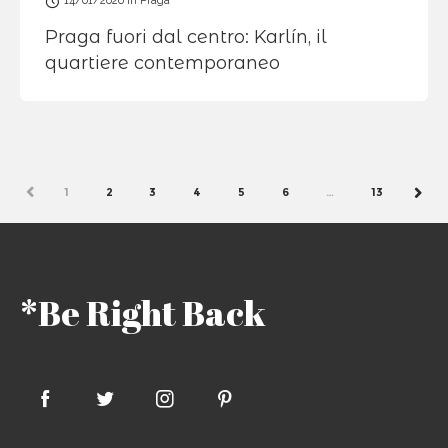
14/01/2026
in
Praga
Praga fuori dal centro: Karlín, il
quartiere contemporaneo
PREV
1
2
3
4
5
6
…
13
NEX
*Be Right Back