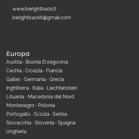
www.berightback.it
berightbackit@gmail.com
Europa
Austria
·
Bosnia Erzegovina
Cechia
·
Croazia
·
Francia
Galles
·
Germania
·
Grecia
Inghilterra
·
Italia
·
Liechtenstein
Lituania
·
Macedonia del Nord
Montenegro
·
Polonia
Portogallo
·
Scozia
·
Serbia
Slovacchia
·
Slovenia
·
Spagna
Ungheria