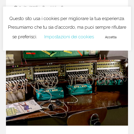
05/04/2026
in
Repubblica Ceca
Villa Tugendhat, il capolavoro
Questo sito usa i cookies per migliorare la tua esperienza.
moderno patrimonio UNESCO di Brno
Presumiamo che tu sia d'accordo, ma puoi sempre rifiutare
se preferisci.
Impostazioni dei cookies
Accetta