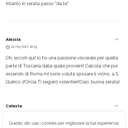
Intanto in serata passo “da te”
Alessia
02/03/2017, 18:53
Oh, eccoti qui! Io ho una passione viscerale per quella
parte di Toscana dalla quale provieni! Calcola che pur
essendo di Roma mi sono voluta sposare lì vicino, a S.
Quirico d’Orcia
Ti seguirò volentieri!Ciao, buona serata!
Celeste
02/03/2017, 22:11
Questo sito usa i cookies per migliorare la tua esperienza.
Ciao Alessia, che bello vederti qui, grazie di essere