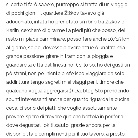
si certo ti farò sapere, purtroppo si tratta di un viaggio
di pochi giorni, il quartiere Žižkov l’avevo già
adocchiato, infatti ho prenotato un rbnb tra Žižkov e
Karlin, cercherò di girarmeli a piedi più che posso, del
resto mi piace camminare, posso fare anche 10/15 km
al giorno, se poi dovesse piovere attuerò un’altra mia
grande passione, girare in tram con la pioggia e
guardare la città dal finestrino :), si lo so, ho dei gusti un
pò strani, non per niente preferisco viaggiare da solo,
addirittura tengo segreti miei viaggi per il timore che
qualcuno voglia aggregarsi :)) Dal blog Sto prendendo
spunti interessanti anche per quanto riguarda la cucina
ceca, ci sono dei piatti che voglio assolutamente
provare, spero di trovare qualche bettola in periferia
dove degustarli, ok ti saluto, grazie ancora per la
disponibilità e complimenti per il tuo lavoro, a presto.