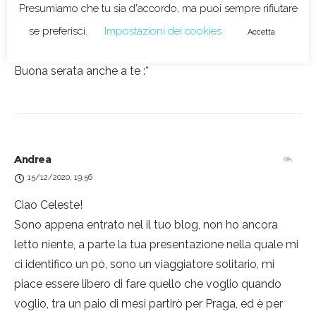
Presumiamo che tu sia d'accordo, ma puoi sempre rifiutare
passata!
Io abito ad una mezz’ora da San Quirico, bellissima
se preferisci.
Impostazioni dei cookies
Accetta
scelta.
Buona serata anche a te :*
Andrea
15/12/2020, 19:56
Ciao Celeste!
Sono appena entrato nel il tuo blog, non ho ancora
letto niente, a parte la tua presentazione nella quale mi
ci identifico un pò, sono un viaggiatore solitario, mi
piace essere libero di fare quello che voglio quando
voglio, tra un paio di mesi partirò per Praga, ed è per