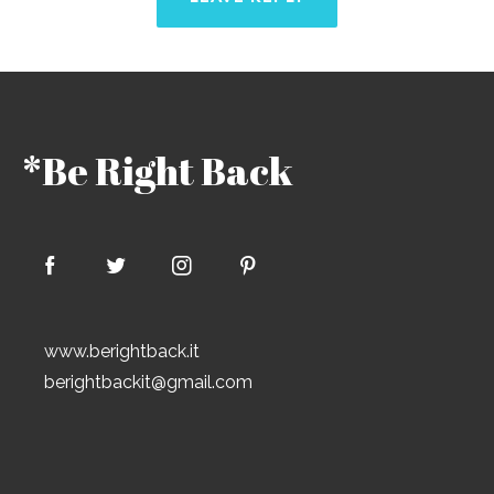
*Be Right Back
www.berightback.it
berightbackit@gmail.com