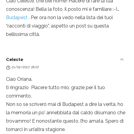
Ciao Celeste, che bel nome! Piacere di fare la tua
conoscenza! Bella la foto, il posto mi è familiare :-)…
Budapest
. Per ora non la vedo nella lista dei tuoi
“racconti di viaggio”, aspetto un post su questa
bellissima città.
Celeste
21/02/2017, 18:07
Ciao Oriana,
ti ringrazio
Piacere tutto mio, grazie per il tuo
commento.
Non so se scriverò mai di Budapest a dire la verità, ho
la memoria un po’ annebbiata dal caldo disumano che
trovammo! E nonostante questo, l’ho amata. Spero di
tornarci in un’altra stagione.