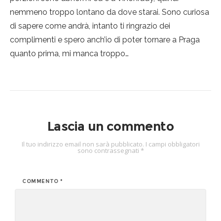
nemmeno troppo lontano da dove starai. Sono curiosa
di sapere come andrà, intanto ti ringrazio dei
complimenti e spero anch’io di poter tornare a Praga
quanto prima, mi manca troppo…
Lascia un commento
Il tuo indirizzo email non sarà pubblicato.
I campi obbligatori
sono contrassegnati
*
COMMENTO
*