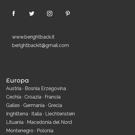
www.berightback.it
berightbackit@gmail.com
Europa
Austria
·
Bosnia Erzegovina
Cechia
·
Croazia
·
Francia
Galles
·
Germania
·
Grecia
Inghilterra
·
Italia
·
Liechtenstein
Lituania
·
Macedonia del Nord
Montenegro
·
Polonia