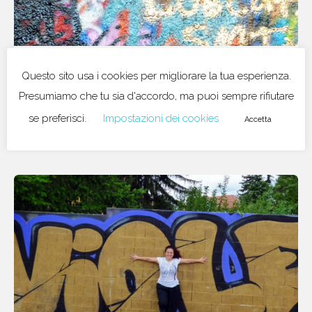
Questo sito usa i cookies per migliorare la tua esperienza.
03/08/2018
in
Austria
Presumiamo che tu sia d'accordo, ma puoi sempre rifiutare
Prossima fermata: Europa centrale on
se preferisci.
Impostazioni dei cookies
the road
Accetta