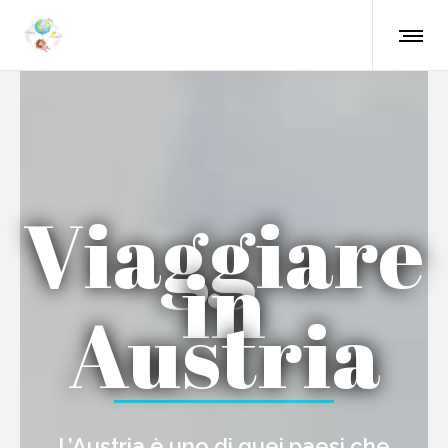
Viaggiare
in
Austria
L’Austria è uno di quei paesi che