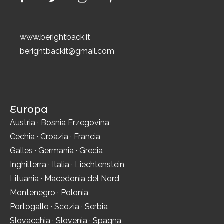
www.berightback.it
berightbackit@gmail.com
Europa
Austria
·
Bosnia Erzegovina
Cechia
·
Croazia
·
Francia
Galles
·
Germania
·
Grecia
Inghilterra
·
Italia
·
Liechtenstein
Lituania
·
Macedonia del Nord
Montenegro
·
Polonia
Portogallo
·
Scozia
·
Serbia
Slovacchia
·
Slovenia
·
Spagna