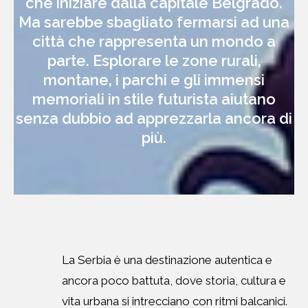
che iniziare dalla capitale Belgrado.
Ma sarebbe sbagliato fermarsi ad una
città che rappresenta un mondo a
parte. Esplorare le zone rurali,
montane, i parchi e gli immensi
memoriali in stile futurista aiutano
senza dubbio ad apprezzarla ancora di
più.
La Serbia è una destinazione autentica e
ancora poco battuta, dove storia, cultura e
vita urbana si intrecciano con ritmi balcanici.