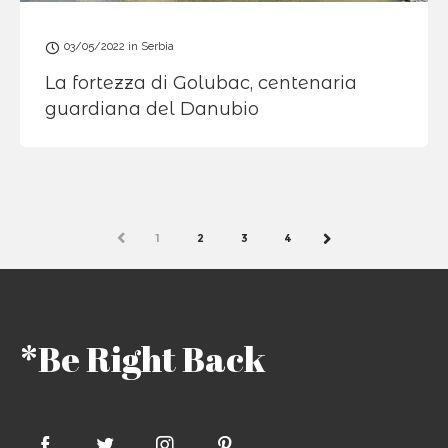
03/05/2022
in
Serbia
La fortezza di Golubac, centenaria
guardiana del Danubio
PREV
1
2
3
4
NEXT
*Be Right Back