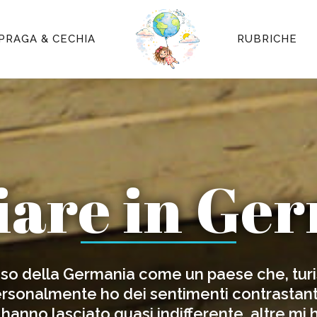
PRAGA & CECHIA
RUBRICHE
iare in Ge
so della Germania come un paese che, turi
Personalmente ho dei sentimenti contrastant
hanno lasciato quasi indifferente, altre mi