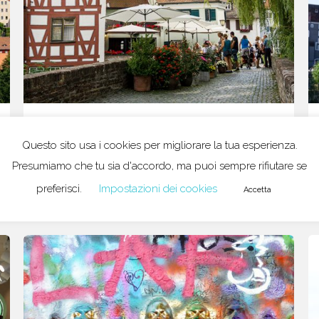
04/04/2019
in
Germania
1
Questo sito usa i cookies per migliorare la tua esperienza.
Una passeggiata ad Ulma, la città
Presumiamo che tu sia d'accordo, ma puoi sempre rifiutare se
natale di Einstein
preferisci.
Impostazioni dei cookies
Accetta