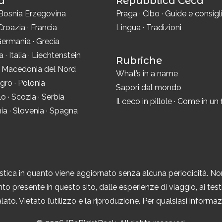
a
Repubblica Ceca
Bosnia Erzegovina
Praga
·
Cibo
·
Guide e consigl
Croazia
·
Francia
Lingua
·
Tradizioni
ermania
·
Grecia
ra
·
Italia
·
Liechtenstein
Rubriche
·
Macedonia del Nord
What’s in a name
gro
·
Polonia
Sapori dal mondo
lo
·
Scozia
·
Serbia
Il ceco in pillole
·
Come in un 
ia
·
Slovenia
·
Spagna
tica in quanto viene aggiornato senza alcuna periodicità. No
to presente in questo sito, dalle esperienze di viaggio, ai testi,
ato. Vietato l’utilizzo e la riproduzione. Per qualsiasi inform