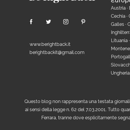
Europ
Austria
·
Cechia
·
Galles
·
G
Inghilter
Lituania
www.berightback.it
Montene
berightbackit@gmail.com
Portogal
Slovacch
Ungheria
Questo blog non rappresenta una testata giornalis
ai sensi della legge n. 62 del 7.03.2001. Tutto quan
Ferrara, tranne dove esplicitamente segnal