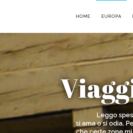
HOME
EUROPA
Viagg
Leggo spes
si ama o si odia. 
che certe zone mi 