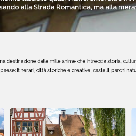
nsando alla Strada Romantica, ma alla merav
 destinazione dalle mille anime che intreccia storia, cultura, 
ese: itinerari, città storiche e creative, castelli, parchi natur