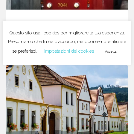
25/10/2019
in
Praga
Questo sito usa i cookies per migliorare la tua esperienza.
Scoprire Praga in solitaria a bordo del
tram 22
Presumiamo che tu sia d'accordo, ma puoi sempre rifiutare
se preferisci.
Impostazioni dei cookies
Accetta