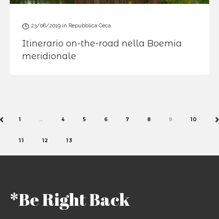
23/08/2019
in
Repubblica Ceca
Itinerario on-the-road nella Boemia
meridionale
1
…
4
5
6
7
8
9
10
PREV
N
11
12
13
*Be Right Back