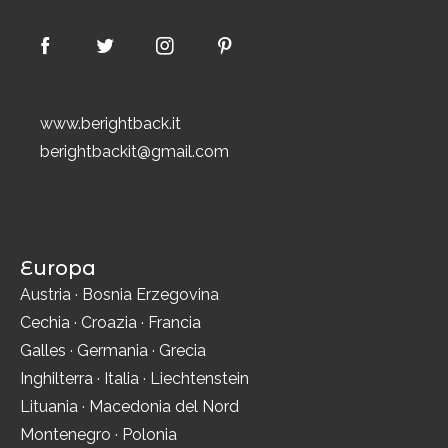
www.berightback.it
berightbackit@gmail.com
Europa
Austria
·
Bosnia Erzegovina
Cechia
·
Croazia
·
Francia
Galles
·
Germania
·
Grecia
Inghilterra
·
Italia
·
Liechtenstein
Lituania
·
Macedonia del Nord
Montenegro
·
Polonia