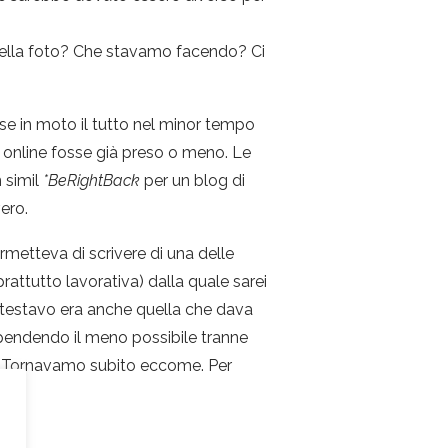
quella foto? Che stavamo facendo? Ci
e in moto il tutto nel minor tempo
o online fosse già preso o meno. Le
n simil
*BeRightBack
per un blog di
ero.
rmetteva di scrivere di una delle
attutto lavorativa) dalla quale sarei
etestavo era anche quella che dava
spendendo il meno possibile tranne
. Tornavamo subito eccome. Per