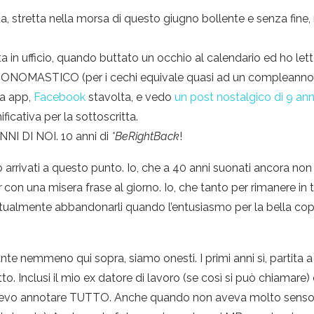
, stretta nella morsa di questo giugno bollente e senza fin
a in ufficio, quando buttato un occhio al calendario ed ho l
 ONOMASTICO (per i cechi equivale quasi ad un compleanno, al
ra app,
Facebook
stavolta, e vedo
un post nostalgico di 9 ann
ificativa per la sottoscritta.
NNI DI NOI. 10 anni di
*BeRightBack
!
arrivati a questo punto. Io, che a 40 anni suonati ancora n
r
con una misera frase al giorno. Io, che tanto per rimanere in
ntualmente abbandonarli quando l’entusiasmo per la bella cope
nte nemmeno qui sopra, siamo onesti. I primi anni sì, partit
o. Inclusi il mio ex datore di lavoro (se così si può chiamare
vevo annotare TUTTO. Anche quando non aveva molto senso (