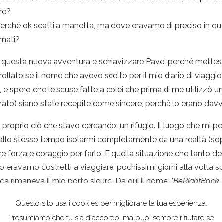
re?
 Perché ok scatti a manetta, ma dove eravamo di preciso in 
rnati?
e questa nuova avventura e schiavizzare Pavel perché mettess
lato se il nome che avevo scelto per il mio diario di viaggi
ra, e spero che le scuse fatte a colei che prima di me utilizzò u
zzato) siano state recepite come sincere, perché lo erano davv
 proprio ciò che stavo cercando: un rifugio. Il luogo che mi pe
 allo stesso tempo isolarmi completamente da una realtà (sopr
e forza e coraggio per farlo. E quella situazione che tanto d
eravamo costretti a viaggiare: pochissimi giorni alla volta 
ca rimaneva il mio porto sicuro. Da qui il nome,
*BeRightBack
Questo sito usa i cookies per migliorare la tua esperienza.
Presumiamo che tu sia d'accordo, ma puoi sempre rifiutare se