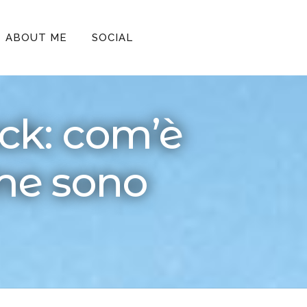
ABOUT ME
SOCIAL
ck: com’è
ome sono