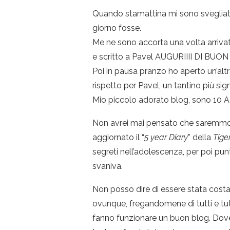
Quando stamattina mi sono svegliata
giorno fosse.
Me ne sono accorta una volta arrivat
e scritto a Pavel AUGURIIII DI BUON
Poi in pausa pranzo ho aperto un’alt
rispetto per Pavel, un tantino più sign
Mio piccolo adorato blog, sono 10 A
Non avrei mai pensato che saremmo 
aggiornato il “
5 year Diary
” della
Tige
segreti nell’adolescenza, per poi pu
svaniva.
Non posso dire di essere stata costa
ovunque, fregandomene di tutti e tutt
fanno funzionare un buon blog. Do