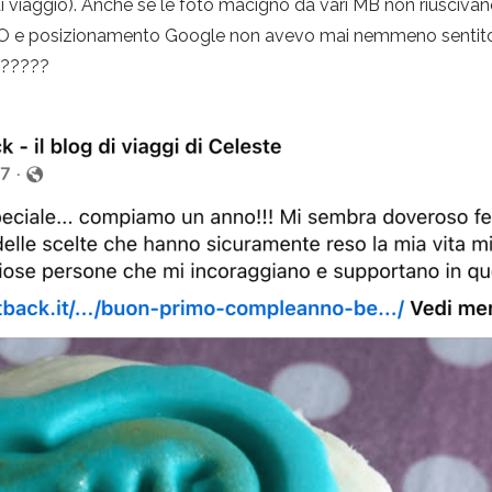
i viaggio). Anche se le foto macigno da vari MB non riuscivan
SEO e posizionamento Google non avevo mai nemmeno sentito
H?????