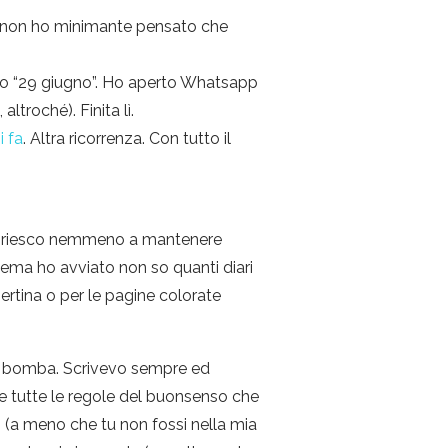
e, non ho minimante pensato che
etto “29 giugno”. Ho aperto Whatsapp
troché). Finita lì.
i fa
. Altra ricorrenza. Con tutto il
on riesco nemmeno a mantenere
 tema ho avviato non so quanti diari
rtina o per le pagine colorate
a a bomba. Scrivevo sempre ed
) e tutte le regole del buonsenso che
a meno che tu non fossi nella mia