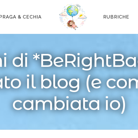
PRAGA & CECHIA
RUBRICHE
ni di *BeRightBa
o il blog (e c
cambiata io)