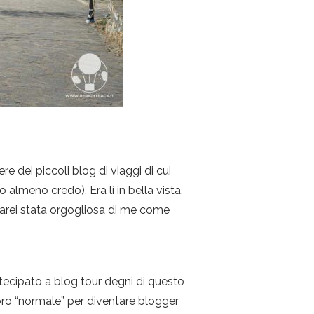
re dei piccoli blog di viaggi di cui
meno credo). Era lì in bella vista,
 sarei stata orgogliosa di me come
rtecipato a blog tour degni di questo
oro “normale” per diventare blogger