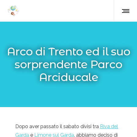
Arco di Trento ed il suo
sorprendente Parco
Arciducale
Dopo aver passato il sabato divisi tra
Riva del
Garda
e
Limone sul Garda
, abbiamo deciso di