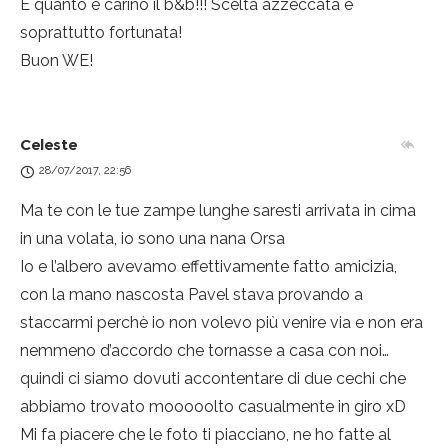
E quanto è carino il b&b!!! Scelta azzeccata e
soprattutto fortunata!
Buon WE!
Celeste
28/07/2017, 22:56
Ma te con le tue zampe lunghe saresti arrivata in cima
in una volata, io sono una nana Orsa
Io e l’albero avevamo effettivamente fatto amicizia,
con la mano nascosta Pavel stava provando a
staccarmi perchè io non volevo più venire via e non era
nemmeno d’accordo che tornasse a casa con noi…
quindi ci siamo dovuti accontentare di due cechi che
abbiamo trovato mooooolto casualmente in giro xD
Mi fa piacere che le foto ti piacciano, ne ho fatte al