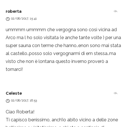
roberta
02/08/2017, 15:41
ummmm ummmm che vergogna sono così vicina ad
Arco ma l ho solo visitata (e anche tante volte ) per una
super sauna con terme che hanno..enon sono mai stata
al castello..posso solo vergognarmi di em stessa..ma
visto che non è lontana questo inverno proverò a
tornarci!
Celeste
02/08/2017, 16:53
Ciao Roberta!
Ti capisco benissimo, anch’io abito vicino a delle zone
Privacy & Cookies Policy