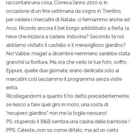
raccontare una cosa. Correva l’anno 2010 e, in
occasione di un fine settimana da sogno in Trentino,
per vedere i mercatini di Natale, ci fermammo anche ad
Arco. Ricordo ancora il bel borgo addobbato a festa, la
neve che iniziava a cadere. Indovina? Secondo te noi
abbiamo visitato il castello o il meraviglioso giardino?
No! Vabbè, magari a dicembre nemmeno sarebbe stata
granché la fioritura. Ma ora che vedo le tue foto, soffro
.
Eppure, quelle due giornate, erano dedicate solo ai
mercatini così lasciammo il programma senza visite
extra.
Ricollegandomi a quanto ti ho detto precedentemente,
se riesco a fare quel giro in moto, una sosta di
“recupero giardino” non me la toglie nessuno!
PS: stupendo il B&B sembra una casina delle bambole
!
PPS: Celeste….non so come dirtelo, ma ad un certo