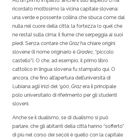
Ad un primo impatto, anche il suo aspetto ci ha
ricordato moltissimo la vicina capitale slovena:
una verde e possente collina che sbuca come dal
nulla nel cuore della città; la fortezza (o quel che
ne resta) sulla cima; il fiume che serpeggia ai suoi
piedi. Senza contare che
Graz
ha chiare origini
slovene (il nome originario è
Gradec
, “piccolo
castello”). O che, ad esempio, il primo libro
cattolico in lingua slovena fu stampato qui. O
ancora, che fino all’apertura dell’università di
Lubiana agli inizi del ‘900,
Graz
era il principale
polo universitario di riferimento per gli studenti
sloveni.
Anche se il dualismo, se di dualismo si può
parlare, che gli abitanti della città hanno “sofferto”
di più nel corso dei secoli è quello con la capitale