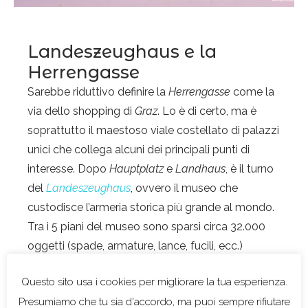
Landeszeughaus e la
Herrengasse
Sarebbe riduttivo definire la
Herrengasse
come la
via dello shopping di
Graz
. Lo è di certo, ma è
soprattutto il maestoso viale costellato di palazzi
unici che collega alcuni dei principali punti di
interesse. Dopo
Hauptplatz
e
Landhaus
, è il turno
del
Landeszeughaus
, ovvero il museo che
custodisce l’armeria storica più grande al mondo.
Tra i 5 piani del museo sono sparsi circa 32.000
oggetti (spade, armature, lance, fucili, ecc.)
raccolti dal medioevo in poi. La ragione di tale
“ricchezza” è presto detta:
Graz
, da sempre città
di confine, doveva essere pronta a respingere gli