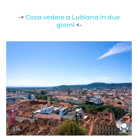
->
Cosa vedere a Lubiana in due
giorni
<-