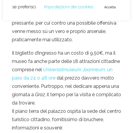
attacchi provenienti da sud ed est, diretti verso
Vienna. Gli ottomani erano la minaccia più
pressante, per cui contro una possibile offensiva
venne messo sù un vero e proprio arsenale,
praticamente mai utilizzato.
Il biglietto d’ingresso ha un costo di 9,50€, ma il
museo fa anche parte delle 18 attrazioni cittadine
comprese nel
Universalmuseum Joanneum
, un
pass da 24 o 48 ore
dal prezzo davvero molto
conveniente. Purtroppo, nel dedicare appena una
giornata a
Graz
, il tempo per la visita è complicato
da trovare.
Il piano terra del palazzo ospita la sede del centro
turistico cittadino, fornitissimo di bruchere,
informazioni e souvenir.