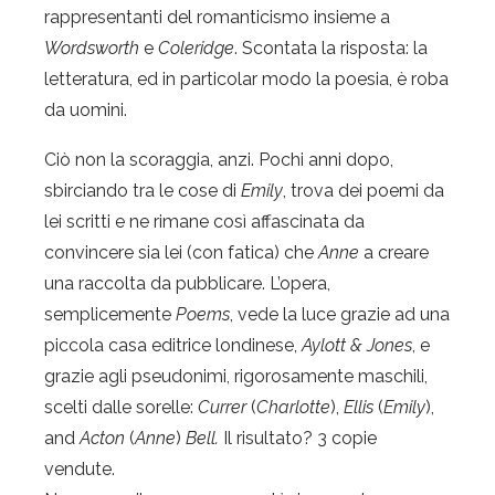
rappresentanti del romanticismo insieme a
Wordsworth
e
Coleridge
. Scontata la risposta: la
letteratura, ed in particolar modo la poesia, è roba
da uomini.
Ciò non la scoraggia, anzi. Pochi anni dopo,
sbirciando tra le cose di
Emily
, trova dei poemi da
lei scritti e ne rimane così affascinata da
convincere sia lei (con fatica) che
Anne
a creare
una raccolta da pubblicare. L’opera,
semplicemente
Poems
, vede la luce grazie ad una
piccola casa editrice londinese,
Aylott & Jones
, e
grazie agli pseudonimi, rigorosamente maschili,
scelti dalle sorelle:
Currer
(
Charlotte
),
Ellis
(
Emily
),
and
Acton
(
Anne
)
Bell.
Il risultato? 3 copie
vendute.