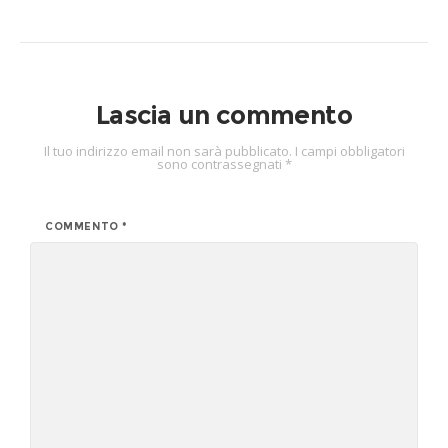
Lascia un commento
Il tuo indirizzo email non sarà pubblicato.
I campi obbligatori
sono contrassegnati
*
COMMENTO
*