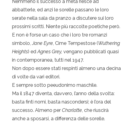
Nemmeno il successo a metà riesce ad
abbatterle, ed anzi le sorelle passano le loro
serate nella sala da pranzo a discutere sui loro
prossimi scritti. Niente più raccolte poetiche però.
E non è forse un caso che i loro tre romanzi
simbolo,
Jane Eyre
, Cime Tempestose (
Wuthering
Heights
) ed
Agnes Grey,
vengano pubblicati quasi
in contemporanea, tutti nel 1947.
Non dopo essere stati respinti almeno una decina
di volte da vari editori.
E sempre sotto peeudonimo maschile.
Ma il 1847 diventa, davvero, l’anno della svolta:
basta finti nomi, basta nascondersi; è l’ora del
successo. Almeno per
Charlotte
, che riuscirà
anche a sposarsi, a differenza delle sorelle.