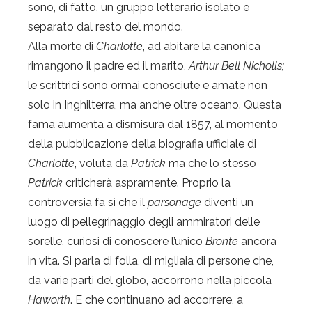
sono, di fatto, un gruppo letterario isolato e
separato dal resto del mondo.
Alla morte di
Charlotte
, ad abitare la canonica
rimangono il padre ed il marito,
Arthur Bell Nicholls;
le scrittrici sono ormai conosciute e amate non
solo in Inghilterra, ma anche oltre oceano. Questa
fama aumenta a dismisura dal 1857, al momento
della pubblicazione della biografia ufficiale di
Charlotte
, voluta da
Patrick
ma che lo stesso
Patrick
criticherà aspramente. Proprio la
controversia fa sì che il
parsonage
diventi un
luogo di pellegrinaggio degli ammiratori delle
sorelle, curiosi di conoscere l’unico
Brontë
ancora
in vita. Si parla di folla, di migliaia di persone che,
da varie parti del globo, accorrono nella piccola
Haworth
. E che continuano ad accorrere, a