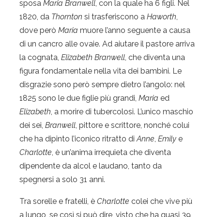
sposa
Maria Branwell
, con la quale ha 6 figli. Nel
1820, da
Thornton
si trasferiscono a
Haworth
,
dove però
Maria
muore l’anno seguente a causa
di un cancro alle ovaie. Ad aiutare il pastore arriva
la cognata,
Elizabeth Branwell
, che diventa una
figura fondamentale nella vita dei bambini. Le
disgrazie sono però sempre dietro l’angolo: nel
1825 sono le due figlie più grandi,
Maria
ed
Elizabeth
, a morire di tubercolosi. L’unico maschio
dei sei,
Branwell
, pittore e scrittore, nonché colui
che ha dipinto l’iconico ritratto di
Anne
,
Emily
e
Charlotte
, è un’anima irrequieta che diventa
dipendente da alcol e laudano, tanto da
spegnersi a solo 31 anni.
Tra sorelle e fratelli, è
Charlotte
colei che vive più
a lungo, se così si può dire, visto che ha quasi 39