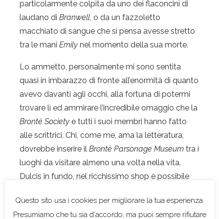
particolarmente colpita da uno dei flaconcini di
laudano di
Branwell
, o da un fazzoletto
macchiato di sangue che si pensa avesse stretto
tra le mani
Emily
nel momento della sua morte.
Lo ammetto, personalmente mi sono sentita
quasi in imbarazzo di fronte all’enormità di quanto
avevo davanti agli occhi, alla fortuna di potermi
trovare lì ed ammirare l’incredibile omaggio che la
Brontë Society
e tutti i suoi membri hanno fatto
alle scrittrici. Chi, come me, ama la letteratura,
dovrebbe inserire il
Brontë Parsonage Museum
tra i
luoghi da visitare almeno una volta nella vita.
Dulcis in fundo, nel ricchissimo shop è possibile
acquistare delle versioni esclusive di uno o più
opere delle sorelle, con tanto di timbro apposto
(su richiesta) che certifica che il libro è stato