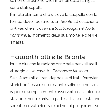
se non è all’esterno che i membri della famiglia
sono stati sepolti.
È infatti all’interno che si trova la cappella con la
tomba dove riposano tutti i
Brontë
ad eccezione
di
Anne
, che si trovava a
Scarborough
, nel
North
Yorkshire
, al momento della sua morte, e che lì è
rimasta.
Haworth oltre le Brontë
Inutile dire che la ragione principale per visitare il
villaggio di
Haworth
è il
Parsonage Museum
.
Se si è amanti di treni d’epoca, e di tratti ferroviari
storici, può essere interessante salire sul mezzo a
vapore o semplicemente osservarlo dalla piccola
stazione mentre arriva o parte; attività questa che
sarebbe dovuta rientrare nei nostri programmi, se