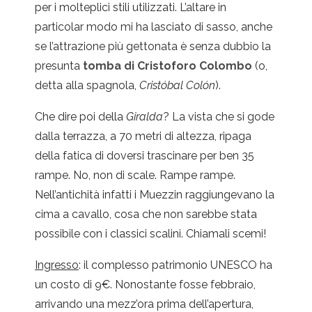
per i molteplici stili utilizzati. L’altare in
particolar modo mi ha lasciato di sasso, anche
se l’attrazione più gettonata è senza dubbio la
presunta
tomba di Cristoforo Colombo
(o,
detta alla spagnola,
Cristóbal Colón
).
Che dire poi della
Giralda
? La vista che si gode
dalla terrazza, a 70 metri di altezza, ripaga
della fatica di doversi trascinare per ben 35
rampe. No, non di scale. Rampe rampe.
Nell’antichità infatti i Muezzin raggiungevano la
cima a cavallo, cosa che non sarebbe stata
possibile con i classici scalini. Chiamali scemi!
Ingresso
: il complesso patrimonio UNESCO ha
un costo di 9€. Nonostante fosse febbraio,
arrivando una mezz’ora prima dell’apertura,