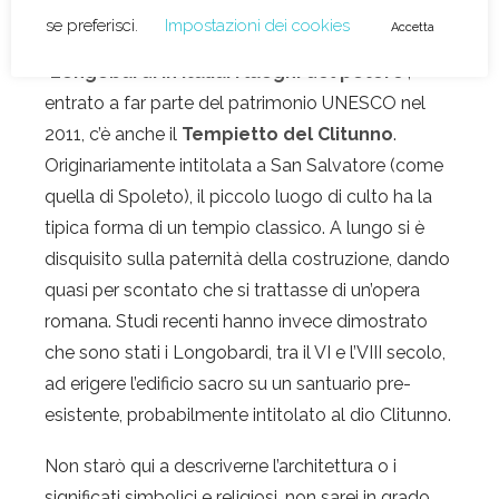
Il Tempietto del Clitunno
Tra i sette siti facenti parte del circuito
“
Longobardi in Italia: i luoghi del potere
“,
entrato a far parte del patrimonio UNESCO nel
2011, c’è anche il
Tempietto del Clitunno
.
Originariamente intitolata a San Salvatore (come
quella di Spoleto), il piccolo luogo di culto ha la
tipica forma di un tempio classico. A lungo si è
disquisito sulla paternità della costruzione, dando
quasi per scontato che si trattasse di un’opera
romana. Studi recenti hanno invece dimostrato
che sono stati i Longobardi, tra il VI e l’VIII secolo,
ad erigere l’edificio sacro su un santuario pre-
esistente, probabilmente intitolato al dio Clitunno.
Non starò qui a descriverne l’architettura o i
significati simbolici e religiosi, non sarei in grado.