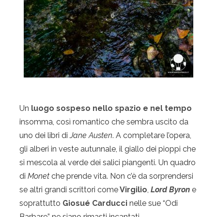
Un
luogo sospeso nello spazio e nel tempo
insomma, così romantico che sembra uscito da
uno dei libri di
Jane Austen
. A completare l’opera,
gli alberi in veste autunnale, il giallo dei pioppi che
si mescola al verde dei salici piangenti. Un quadro
di
Monet
che prende vita. Non c’è da sorprendersi
se altri grandi scrittori come
Virgilio
,
Lord Byron
e
soprattutto
Giosué Carducci
nelle sue “Odi
Barbare” ne siano rimasti incantati.