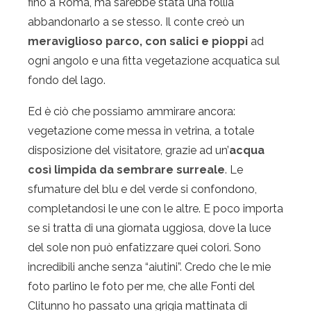
fino a Roma, ma sarebbe stata una follia
abbandonarlo a se stesso. Il conte creò un
meraviglioso parco, con salici e pioppi
ad
ogni angolo e una fitta vegetazione acquatica sul
fondo del lago.
Ed è ciò che possiamo ammirare ancora:
vegetazione come messa in vetrina, a totale
disposizione del visitatore, grazie ad un’
acqua
così limpida da sembrare surreale
. Le
sfumature del blu e del verde si confondono,
completandosi le une con le altre. E poco importa
se si tratta di una giornata uggiosa, dove la luce
del sole non può enfatizzare quei colori. Sono
incredibili anche senza “aiutini”. Credo che le mie
foto parlino le foto per me, che alle Fonti del
Clitunno ho passato una grigia mattinata di