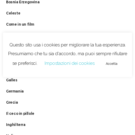
Bosnia Erzegovina
Celeste
Come in un film
Croazia
Questo sito usa i cookies per migliorare la tua esperienza.
Cucina tipica
Presumiamo che tu sia d'accordo, ma puoi sempre rifiutare
Curiosità
se preferisci.
Impostazioni dei cookies
Accetta
Francia
Galles
Germania
Grecia
Il ceco in pillole
Inghilterra