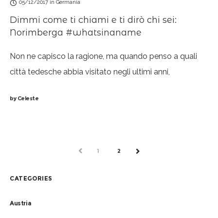
05/12/2017
in
Germania
Dimmi come ti chiami e ti dirò chi sei:
Norimberga #whatsinaname
Non ne capisco la ragione, ma quando penso a quali
città tedesche abbia visitato negli ultimi anni,
Norimberga mi sfugge sempre. La metropoli bavarese
by
Celeste
non mi è rimasta particolarmente impressa,
PREV
1
2
NEXT
CATEGORIES
Austria