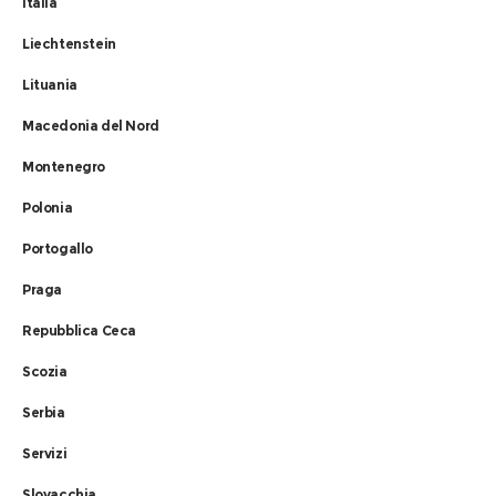
Italia
Liechtenstein
Lituania
Macedonia del Nord
Montenegro
Polonia
Portogallo
Praga
Repubblica Ceca
Scozia
Serbia
Servizi
Slovacchia