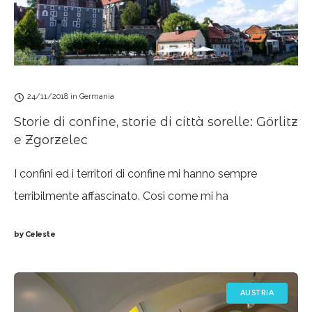
24/11/2018
in
Germania
Storie di confine, storie di città sorelle: Görlitz
e Zgorzelec
I confini ed i territori di confine mi hanno sempre
terribilmente affascinato. Così come mi ha
entusiasmato, dalla nascita dell’Unione Europea, il
by
Celeste
poter entrare in una delle nazioni “sorelle” via
AUSTRIA