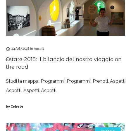
24/08/2018
in
Austria
Estate 2018: il bilancio del nostro viaggio on
the road
Studi la mappa. Programmi. Programmi. Prenoti. Aspetti.
Aspetti. Aspetti. Aspetti.
Parti. 15 giorni che sembrano 1. Torni. Ti deprimi. Fine.
by
Celeste
So bene che sintetizzate così, le mie vacanze estive
sembrerebbero tutt’altro che indimenticabili (ma dite la
verità, non vi sentite esattamente allo stesso modo??).