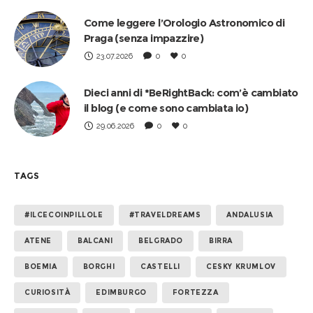
Come leggere l’Orologio Astronomico di
Praga (senza impazzire)
23.07.2026
0
0
Dieci anni di *BeRightBack: com’è cambiato
il blog (e come sono cambiata io)
29.06.2026
0
0
TAGS
#ILCECOINPILLOLE
#TRAVELDREAMS
ANDALUSIA
ATENE
BALCANI
BELGRADO
BIRRA
BOEMIA
BORGHI
CASTELLI
CESKY KRUMLOV
CURIOSITÀ
EDIMBURGO
FORTEZZA