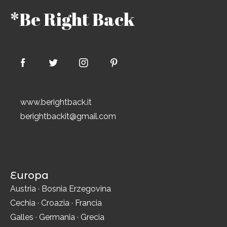
*Be Right Back
www.berightback.it
berightbackit@gmail.com
Europa
Austria
·
Bosnia Erzegovina
Cechia
·
Croazia
·
Francia
Galles
·
Germania
·
Grecia