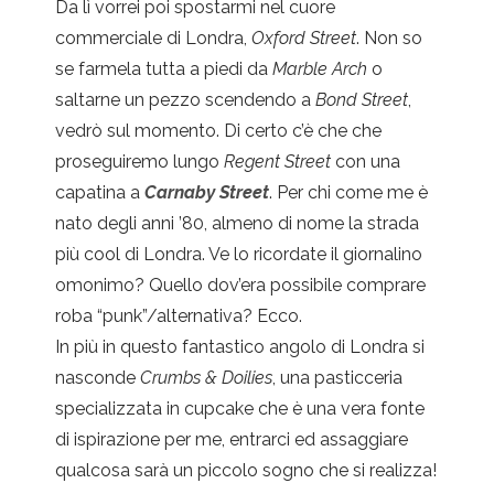
Da lì vorrei poi spostarmi nel cuore
commerciale di Londra,
Oxford Street
. Non so
se farmela tutta a piedi da
Marble Arch
o
saltarne un pezzo scendendo a
Bond Street
,
vedrò sul momento. Di certo c’è che che
proseguiremo lungo
Regent Street
con una
capatina a
Carnaby Street
. Per chi come me è
nato degli anni ’80, almeno di nome la strada
più cool di Londra. Ve lo ricordate il giornalino
omonimo? Quello dov’era possibile comprare
roba “punk”/alternativa? Ecco.
In più in questo fantastico angolo di Londra si
nasconde
Crumbs & Doilies
, una pasticceria
specializzata in cupcake che è una vera fonte
di ispirazione per me, entrarci ed assaggiare
qualcosa sarà un piccolo sogno che si realizza!