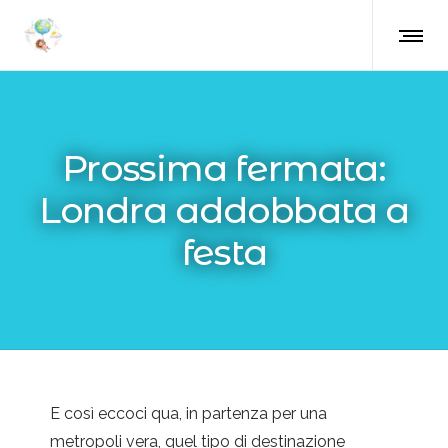
Prossima fermata:
Londra addobbata a
festa
E così eccoci qua, in partenza per una
metropoli vera, quel tipo di destinazione