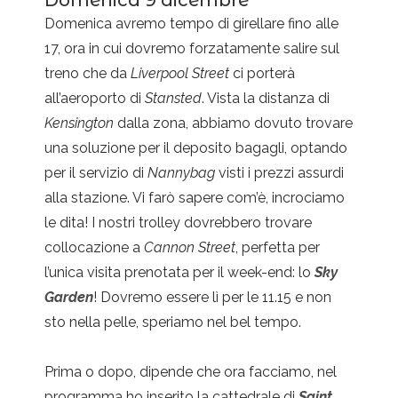
Domenica 9 dicembre
Domenica avremo tempo di girellare fino alle
17, ora in cui dovremo forzatamente salire sul
treno che da
Liverpool Street
ci porterà
all’aeroporto di
Stansted
. Vista la distanza di
Kensington
dalla zona, abbiamo dovuto trovare
una soluzione per il deposito bagagli, optando
per il servizio di
Nannybag
visti i prezzi assurdi
alla stazione. Vi farò sapere com’è, incrociamo
le dita! I nostri trolley dovrebbero trovare
collocazione a
Cannon Street
, perfetta per
l’unica visita prenotata per il week-end: lo
Sky
Garden
! Dovremo essere lì per le 11.15 e non
sto nella pelle, speriamo nel bel tempo.
Prima o dopo, dipende che ora facciamo, nel
programma ho inserito la cattedrale di
Saint