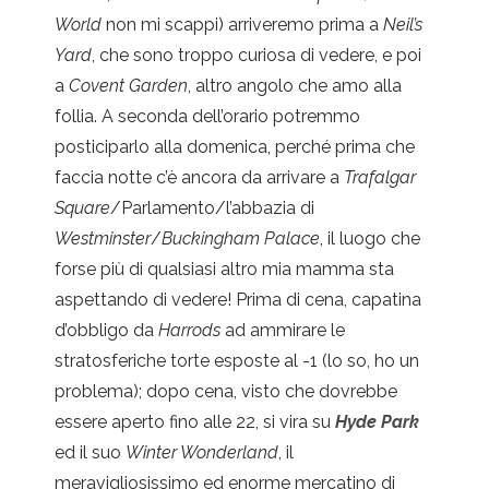
World
non mi scappi) arriveremo prima a
Neil’s
Yard
, che sono troppo curiosa di vedere, e poi
a
Covent Garden
, altro angolo che amo alla
follia. A seconda dell’orario potremmo
posticiparlo alla domenica, perché prima che
faccia notte c’è ancora da arrivare a
Trafalgar
Square
/Parlamento/l’abbazia di
Westminster
/
Buckingham Palace
, il luogo che
forse più di qualsiasi altro mia mamma sta
aspettando di vedere! Prima di cena, capatina
d’obbligo da
Harrods
ad ammirare le
stratosferiche torte esposte al -1 (lo so, ho un
problema); dopo cena, visto che dovrebbe
essere aperto fino alle 22, si vira su
Hyde Park
ed il suo
Winter Wonderland
, il
meravigliosissimo ed enorme mercatino di