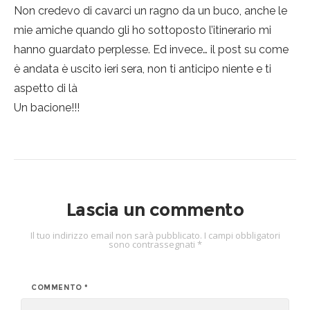
Non credevo di cavarci un ragno da un buco, anche le
mie amiche quando gli ho sottoposto l’itinerario mi
hanno guardato perplesse. Ed invece… il post su come
è andata è uscito ieri sera, non ti anticipo niente e ti
aspetto di là
Un bacione!!!
Lascia un commento
Il tuo indirizzo email non sarà pubblicato.
I campi obbligatori
sono contrassegnati
*
COMMENTO
*