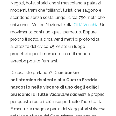
Negozi, hotel storici che si mescolano a palazzi
moderni, tram che “trillano”, turisti che salgono e
scendono senza sosta lungo i circa 750 metri che
uniscono il Museo Nazionale alla
Città Vecchia
. Un
movimento continuo, quasi perpetuo. Eppure
proprio lì sotto, a circa venti metri di profondità
all’altezza del civico 45, esiste un luogo
progettato per il momento in cui il mondo
avrebbe potuto fermarsi.
Di cosa sto parlando? Di
un bunker
antiatomico risalente alla Guerra Fredda
nascosto nelle viscere di uno degli edifici
più iconici di tutta
Václavské náměstí
, e proprio
per questo forse il più insospettabile: l’hotel Jalta.
E mentre la maggior parte dei viaggiatori si riversa