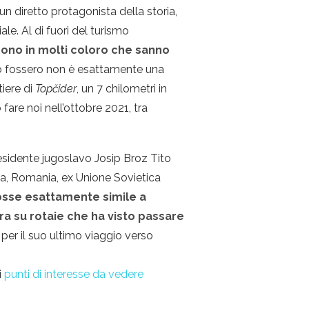
n diretto protagonista della storia,
le. Al di fuori del turismo
ono in molti coloro che sanno
lo fossero non è esattamente una
tiere di
Topčider
, un 7 chilometri in
fare noi nell’ottobre 2021, tra
presidente jugoslavo Josip Broz Tito
cia, Romania, ex Unione Sovietica
fosse esattamente simile a
ra su rotaie che ha visto passare
 per il suo ultimo viaggio verso
i
punti di interesse da vedere