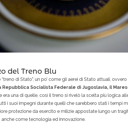
zo del Treno Blu
treno di Stato”, un po’ come gli aerei di Stato attuali, ovver
a Repubblica Socialista Federale di Jugoslavia, il Mares
ra una di quelle, così il treno si rivelò la scelta più logica al
utti i suoi impegni durante quelli che sarebbero stati i tempi 
eriore protezione da esercito e milizie appostate lungo un tragi
eso anche come tecnologia ed innovazione.