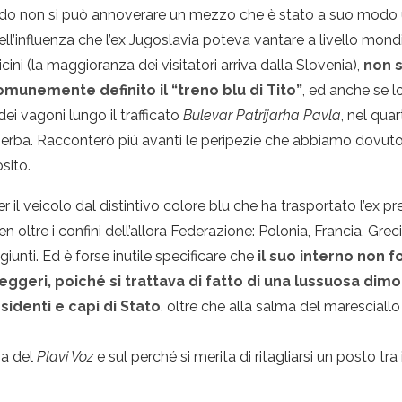
lgrado non si può annoverare un mezzo che è stato a suo modo u
’influenza che l’ex Jugoslavia poteva vantare a livello mondia
ini (la maggioranza dei visitatori arriva dalla Slovenia),
non s
comunemente definito il “treno blu di Tito”
, ed anche se 
ei vagoni lungo il trafficato
Bulevar Patrijarha Pavla
, nel quar
e serba. Racconterò più avanti le peripezie che abbiamo dovuto 
osito.
r il veicolo dal distintivo colore blu che ha trasportato l’ex 
 oltre i confini dell’allora Federazione: Polonia, Francia, Gre
giunti. Ed è forse inutile specificare che
il suo interno non 
eggeri, poiché si trattava di fatto di una lussuosa dimo
esidenti e capi di Stato
, oltre che alla salma del maresciallo
ia del
Plavi Voz
e sul perché si merita di ritagliarsi un posto tra 