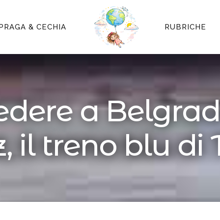
PRAGA & CECHIA
RUBRICHE
edere a Belgrado
, il treno blu di 