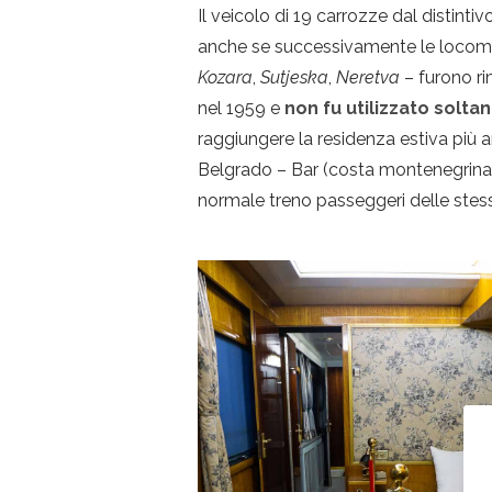
Il veicolo di 19 carrozze dal distinti
anche se successivamente le locomot
Kozara
,
Sutjeska
,
Neretva
– furono ri
nel 1959 e
non fu utilizzato soltan
raggiungere la residenza estiva più am
Belgrado – Bar (costa montenegrina
normale treno passeggeri delle stes