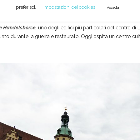
, per ripararla, seguiti da ulteriori lavori a fine anni ’80. Dal 
preferisci.
Impostazioni dei cookies
Accetta
useum
), uno dei più visitati della città, che abbiamo dovuto s
e Handelsbörse,
uno degli edifici più particolari del centro di 
iato durante la guerra e restaurato. Oggi ospita un centro cult