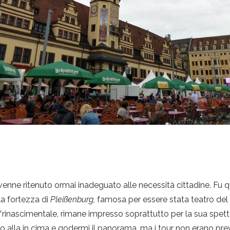
io venne ritenuto ormai inadeguato alle necessità cittadine. Fu q
la fortezza di
Pleißenburg,
famosa per essere stata teatro del
/rinascimentale, rimane impresso soprattutto per la sua spetta
fino alla in cima e godermi il panorama, ma i tour non erano prev