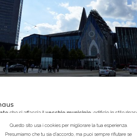
thaus
cato
che si affaccia il
vecchio municipio
, edificio in stile ri
iunta solo successivamente, ed è una delle più imponenti de
Questo sito usa i cookies per migliorare la tua esperienza.
enti che nel 1943 colpirono duramente Lipsia. Furono necess
Presumiamo che tu sia d'accordo, ma puoi sempre rifiutare se