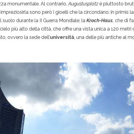
iazza monumentale. Al contrario.
Augustusplatz
è piuttosto brut
impreziosirla sono però i gioelli che la circondano: in primis l
al suolo durante la II Guerra Mondiale; la
Kroch-Haus
,
che di fa
tacielo più alto della città, che offre una vista unica a 120 metri
gato, ovvero la sede dell’
università
, una delle più antiche al 