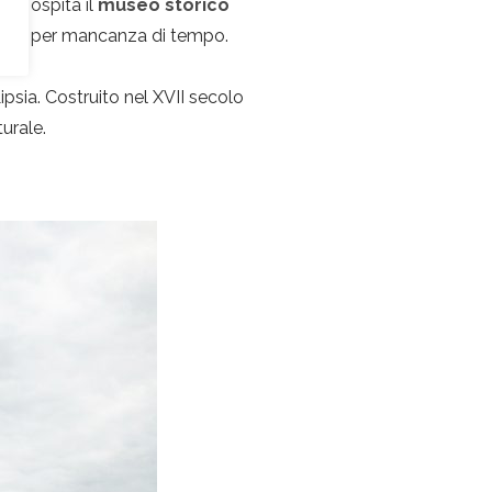
1909 ospita il
museo storico
altare per mancanza di tempo.
Lipsia. Costruito nel XVII secolo
urale.