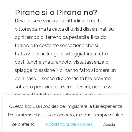
Pirano si o Pirano no?
Devo essere sincera: la cittadina è molto
pittoresca, ma la calca di turisti disseminati su
ogni lembo di terreno calpestabile, il caldo
torrido e la costante sensazione che si
trattasse di un luogo di villeggiatura a tutti i
costi (anche snaturandolo, vista l’assenza di
spiagge “classiche”), ci hanno fatto storcere un
po’ il naso. Il senso di autenticità l’ho provato
soltanto per i vicoletti semi-deserti, nei pressi
della cattedrale e parzialmente in piazza.
La Slovenia che amo è un’altra, ma non mi
Questo sito usa i cookies per migliorare la tua esperienza.
pento comunque di questa toccata e fuga
Presumiamo che tu sia d'accordo, ma puoi sempre rifiutare
sulla costa; dopotutto un paese, per essere
se preferisci.
Impostazioni dei cookies
Accetta
capito ed apprezzato, va conosciuto nella sua