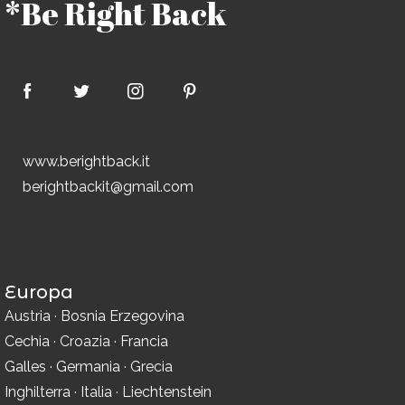
*Be Right Back
www.berightback.it
berightbackit@gmail.com
Europa
Austria
·
Bosnia Erzegovina
Cechia
·
Croazia
·
Francia
Galles
·
Germania
·
Grecia
Inghilterra
·
Italia
·
Liechtenstein