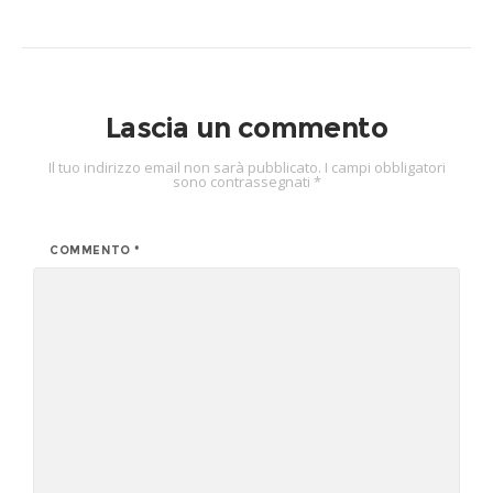
Lascia un commento
Il tuo indirizzo email non sarà pubblicato.
I campi obbligatori
sono contrassegnati
*
COMMENTO
*