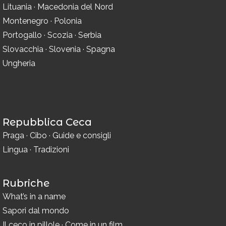
Lituania
·
Macedonia del Nord
Montenegro
·
Polonia
Portogallo
·
Scozia
·
Serbia
Slovacchia
·
Slovenia
·
Spagna
Ungheria
Repubblica Ceca
Praga
·
Cibo
·
Guide e consigli
Lingua
·
Tradizioni
Rubriche
What’s in a name
Sapori dal mondo
Il ceco in pillole
·
Come in un film