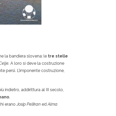
he la bandiera slovena: le
tre stelle
Celje.
A loro si deve la costruzione
te persi. L’imponente costruzione,
 indietro, addirittura al III secolo,
omano
.
 chi erano
Josip Pelikan
ed
Alma