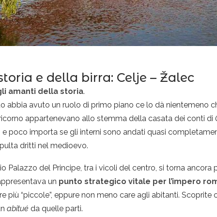
toria e della birra: Celje – Žalec
gli amanti della storia
.
ato abbia avuto un ruolo di primo piano ce lo dà nientemeno c
ricorno appartenevano allo stemma della casata dei conti di
, e poco importa se gli interni sono andati quasi completamen
pulta dritti nel medioevo.
alazzo del Principe, tra i vicoli del centro, si torna ancora più
appresentava un
punto strategico vitale per l’impero r
ltre più “piccole”, eppure non meno care agli abitanti. Scoprite
un
abitué
da quelle parti.