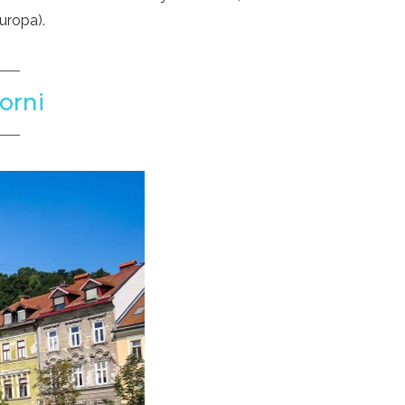
uropa).
orni