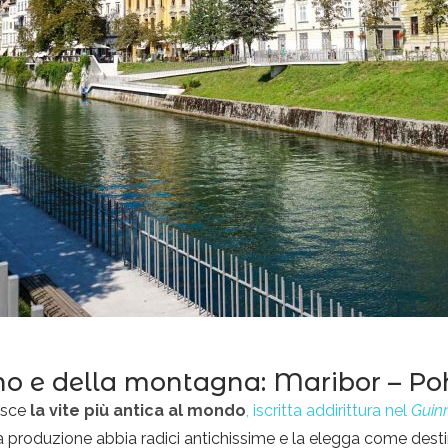
ino e della montagna: Maribor – Po
disce
la vite più antica al mondo
, iscritta addirittura nel
Guin
a produzione abbia radici antichissime e la elegga come desti