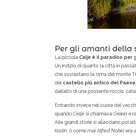
Per gli amanti della s
La piccola
Celje
è il paradiso per 
Un indizio di quanto la città in pass
che sovrastano la cima del monte T
del
castello più antico del Paese
dall’alto di una possente roccia, cata
Entrando invece nel cuore del vecchio P
quando
Celje
si chiamava
Celeia
e r
Alle grandi storie si allacciano poi a
Karlin
, o come mai
Alfred Nobel
era 