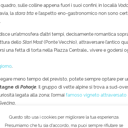
adro, sulle colline appena fuori i suoi confini, in localià
Vodo
avia, la
stara trta
e l’aspetto eno-gastronomico non sono certo l
.
disce un’atmosfera d’altri tempi, decisamente romantica sopra
uttura dello
Stari Most
(Ponte Vecchio), attraversare l’antico qu
dersi una fetta di torta nella Piazza Centrale… vivere e godersi
giorno
.
piegare meno tempo del previsto, potete sempre optare per un g
tagne di
Pohorje
. Il gruppo di vette alpine si trova a sud-ov
uriosità legata alla zona: l’ormai
famoso vigneto attraversato d
Svečina
.
Questo sito usa i cookies per migliorare la tua esperienza.
Presumiamo che tu sia d'accordo, ma puoi sempre rifiutare se