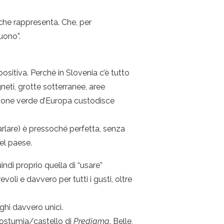
che rappresenta. Che, per
uono”.
sitiva. Perché in Slovenia c’è tutto
neti, grotte sotterranee, aree
polmone verde d’Europa custodisce
arlare) è pressoché perfetta, senza
el paese.
ndi proprio quella di “usare”
oli e davvero per tutti i gusti, oltre
ghi davvero unici.
Postumia/castello di
Predjama
. Belle,