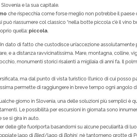
a Slovenia e la sua capitale.
smo
che rispecchia come forse meglio non potrebbe il paese 
i può riassumere col classico “nella botte piccola c’è il vino b
roprio quella:
piccola
.
 Un dato di fatto che custodisce un’accezione assolutamente po
e, e a distanza ravvicinatissima. Mare, montagna, colline, vig
’occhio, monumenti storici risalenti a migliaia di anni fa. Il 
ficata, ma dal punto di vista turistico (l’unico di cui posso p
lissima permette di raggiungere in breve tempo ogni angolo d
che giorno in Slovenia, una delle soluzioni più semplici è qui
menti. Le possibilità per escursioni in giornata sono innumerev
e si gira in auto.
er delle gite fuoriporta basandomi su alcune peculiarità di luo
coppiate lago di
Bled
/lago di
Bohinj
, nè tantomeno grotte di 