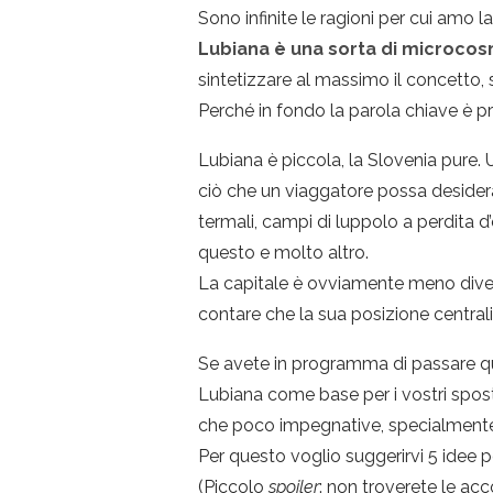
Sono infinite le ragioni per cui amo l
Lubiana è una sorta di microco
sintetizzare al massimo il concetto, s
Perché in fondo la parola chiave è p
Lubiana è piccola, la Slovenia pure.
ciò che un viaggatore possa desiderar
termali, campi di luppolo a perdita d
questo e molto altro.
La capitale è ovviamente meno diversi
contare che la sua posizione centra
Se avete in programma di passare qual
Lubiana come base per i vostri sposta
che poco impegnative, specialmente s
Per questo voglio suggerirvi 5 idee p
(Piccolo
spoiler
: non troverete le ac