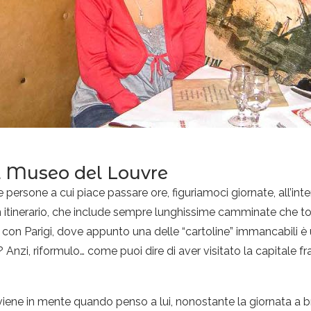
il Museo del Louvre
ersone a cui piace passare ore, figuriamoci giornate, all’inte
un itinerario, che include sempre lunghissime camminate che toc
con Parigi, dove appunto una delle “cartoline” immancabili è 
? Anzi, riformulo… come puoi dire di aver visitato la capitale f
 viene in mente quando penso a lui, nonostante la giornata a bri