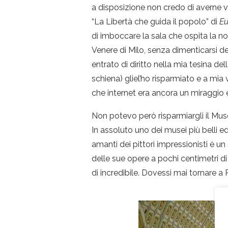
a disposizione non credo di averne vi
“La Libertà che guida il popolo” di
Eu
di imboccare la sala che ospita la nos
Venere di Milo, senza dimenticarsi d
entrato di diritto nella mia tesina del
schiena) gliel’ho risparmiato e a mi
che internet era ancora un miraggio e 
Non potevo però risparmiargli il Mus
In assoluto uno dei musei più belli ed
amanti dei pittori impressionisti è u
delle sue opere a pochi centimetri di
di incredibile. Dovessi mai tornare a