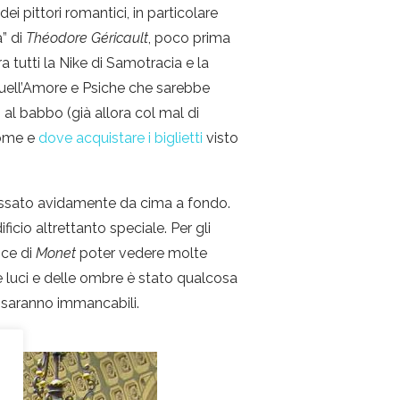
i pittori romantici, in particolare
” di
Théodore Géricault
, poco prima
a tutti la Nike di Samotracia e la
quell’Amore e Psiche che sarebbe
” al babbo (già allora col mal di
come e
dove acquistare i biglietti
visto
ipassato avidamente da cima a fondo.
ficio altrettanto speciale. Per gli
ice di
Monet
poter vedere molte
le luci e delle ombre è stato qualcosa
e saranno immancabili.