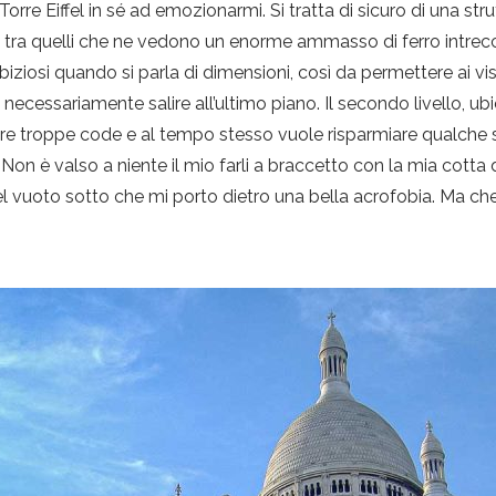
rre Eiffel in sé ad emozionarmi. Si tratta di sicuro di una str
tra quelli che ne vedono un enorme ammasso di ferro intrec
biziosi quando si parla di dimensioni, così da permettere ai vis
 necessariamente salire all’ultimo piano. Il secondo livello, ubi
are troppe code e al tempo stesso vuole risparmiare qualche s
on è valso a niente il mio farli a braccetto con la mia cotta d
a del vuoto sotto che mi porto dietro una bella acrofobia. Ma