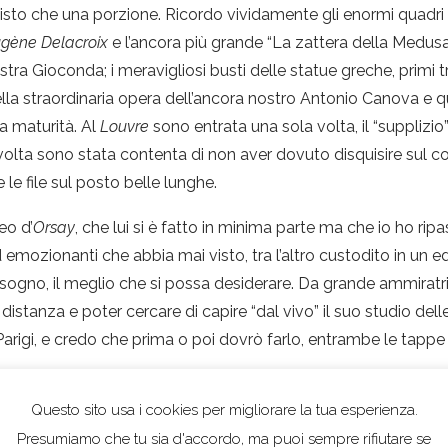
sto che una porzione. Ricordo vividamente gli enormi quadri de
gène Delacroix
e l’ancora più grande “La zattera della Medusa
tra Gioconda; i meravigliosi busti delle statue greche, primi tr
ella straordinaria opera dell’ancora nostro Antonio Canova e 
la maturità. Al
Louvre
sono entrata una sola volta, il “supplizio
a volta sono stata contenta di non aver dovuto disquisire sul 
le file sul posto belle lunghe.
eo d’
Orsay
, che lui si è fatto in minima parte ma che io ho r
 emozionanti che abbia mai visto, tra l’altro custodito in un edi
n sogno, il meglio che si possa desiderare. Da grande ammiratr
 distanza e poter cercare di capire “dal vivo” il suo studio del
 Parigi, e credo che prima o poi dovrò farlo, entrambe le tapp
Questo sito usa i cookies per migliorare la tua esperienza.
Presumiamo che tu sia d'accordo, ma puoi sempre rifiutare se