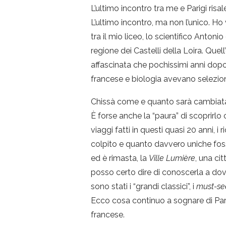
L’ultimo incontro tra me e Parigi risal
L’ultimo incontro, ma non l’unico. Ho
tra il mio liceo, lo scientifico Antoni
regione dei Castelli della Loira. Quel
affascinata che pochissimi anni dopo 
francese e biologia avevano seleziona
Chissà come e quanto sarà cambiata 
È forse anche la “paura” di scoprirlo 
viaggi fatti in questi quasi 20 anni,
colpito e quanto davvero uniche fos
ed è rimasta, la
Ville Lumière
, una ci
posso certo dire di conoscerla a dove
sono stati i “grandi classici”, i
must-se
Ecco cosa continuo a sognare di Parig
francese.