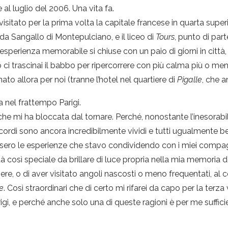
e al luglio del 2006. Una vita fa.
 visitato per la prima volta la capitale francese in quarta sup
o da Sangallo di Montepulciano, e il liceo di
Tours
, punto di part
l’esperienza memorabile si chiuse con un paio di giorni in città
ci trascinai il babbo per ripercorrere con più calma più o men
to allora per noi (tranne l’hotel nel quartiere di
Pigalle
, che 
nel frattempo Parigi.
che mi ha bloccata dal tornare. Perché, nonostante l’inesorabile
 i ricordi sono ancora incredibilmente vividi e tutti ugualmente
sero le esperienze che stavo condividendo con i miei compagn
ttà così speciale da brillare di luce propria nella mia memor
re, o di aver visitato angoli nascosti o meno frequentati, al c
e
. Così straordinari che di certo mi rifarei da capo per la terza 
i, e perché anche solo una di queste ragioni è per me sufficie