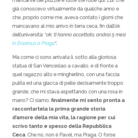
mancante del puzzle e tutte ste robe qui. Lui, che
già conoscevo virtualmente da qualche anno e
che, proprio come me, aveva contato i giorni che
mancavano al mio arrivo in terra ceca, fin dall’ok
dell’università: “
ok, ti hanno accettato, andrai 5 mesi
in Erasmus a Praga
“.
Ma come ci sono arrivata lì, sotto alla gloriosa
statua di San Venceslao a cavallo, e di fronte a
quel ragazzo alto e mingherlino, con una faccia
pulita ed una giacca di pelle decisamente troppo
grande, che mi stava aspettando con una rosa in
mano? Ci siamo,
finalmente mi sento pronta a
raccontartela la prima grande storia
d’amore della mia vita, la ragione per cui
scrivo tanto e spesso della Repubblica
Ceca
. Che no, non è Pavel, ma Praga. O forse