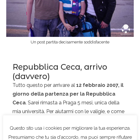
Un post partita decisamente soddisfacente
Repubblica Ceca, arrivo
(davvero)
Tutto questo per arrivare al
12 febbraio 2007, il
giorno della partenza per la Repubblica
Ceca
. Sarei rimasta a Praga 5 mesi, unica della
mia università. Per aiutarmi con le valigie, e come
supporto psicologico, si unirono nel viaggio
mamma e nonna. E grazie al cielo: arrivate a
Fiumicino, scoprimmo che il volo era stato