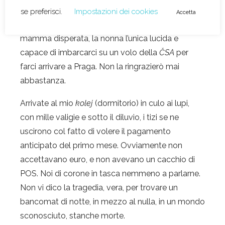
soppresso. Nessuno che sapesse dirci come e
perchè. Io al telefono con Pavel in lacrime, mia
mamma disperata, la nonna l’unica lucida e
capace di imbarcarci su un volo della
ČSA
per
farci arrivare a Praga. Non la ringrazierò mai
abbastanza.
Arrivate al mio
kolej
(dormitorio) in culo ai lupi,
con mille valigie e sotto il diluvio, i tizi se ne
uscirono col fatto di volere il pagamento
anticipato del primo mese. Ovviamente non
accettavano euro, e non avevano un cacchio di
POS. Noi di corone in tasca nemmeno a parlarne.
Non vi dico la tragedia, vera, per trovare un
bancomat di notte, in mezzo al nulla, in un mondo
sconosciuto, stanche morte.