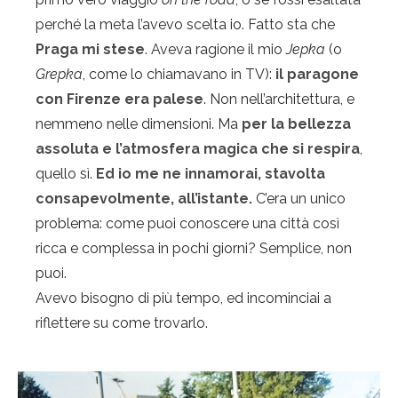
perché la meta l’avevo scelta io. Fatto sta che
Praga mi stese
. Aveva ragione il mio
Jepka
(o
Grepka
, come lo chiamavano in TV):
il paragone
con Firenze era palese
. Non nell’architettura, e
nemmeno nelle dimensioni. Ma
per la bellezza
assoluta e l’atmosfera magica che si respira
,
quello sì.
Ed io me ne innamorai, stavolta
consapevolmente, all’istante.
C’era un unico
problema: come puoi conoscere una città così
ricca e complessa in pochi giorni? Semplice, non
puoi.
Avevo bisogno di più tempo, ed incominciai a
riflettere su come trovarlo.