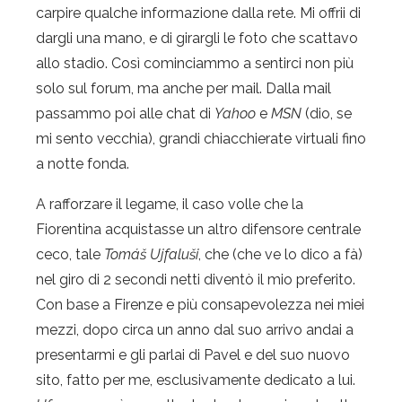
carpire qualche informazione dalla rete. Mi offrii di
dargli una mano, e di girargli le foto che scattavo
allo stadio. Così cominciammo a sentirci non più
solo sul forum, ma anche per mail. Dalla mail
passammo poi alle chat di
Yahoo
e
MSN
(dio, se
mi sento vecchia), grandi chiacchierate virtuali fino
a notte fonda.
A rafforzare il legame, il caso volle che la
Fiorentina acquistasse un altro difensore centrale
ceco, tale
Tomáš Ujfaluši
, che (che ve lo dico a fà)
nel giro di 2 secondi netti diventò il mio preferito.
Con base a Firenze e più consapevolezza nei miei
mezzi, dopo circa un anno dal suo arrivo andai a
presentarmi e gli parlai di Pavel e del suo nuovo
sito, fatto per me, esclusivamente dedicato a lui.