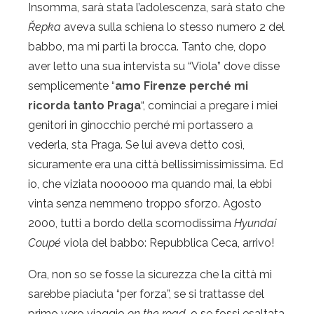
Insomma, sarà stata l’adolescenza, sarà stato che
Řepka
aveva sulla schiena lo stesso numero 2 del
babbo, ma mi partì la brocca. Tanto che, dopo
aver letto una sua intervista su “Viola” dove disse
semplicemente “
amo Firenze perché mi
ricorda tanto Praga
“, cominciai a pregare i miei
genitori in ginocchio perché mi portassero a
vederla, sta Praga. Se lui aveva detto così,
sicuramente era una città bellissimissimissima. Ed
io, che viziata noooooo ma quando mai, la ebbi
vinta senza nemmeno troppo sforzo. Agosto
2000, tutti a bordo della scomodissima
Hyundai
Coupé
viola del babbo: Repubblica Ceca, arrivo!
Ora, non so se fosse la sicurezza che la città mi
sarebbe piaciuta “per forza”, se si trattasse del
primo vero viaggio
on the road
, o se fossi esaltata