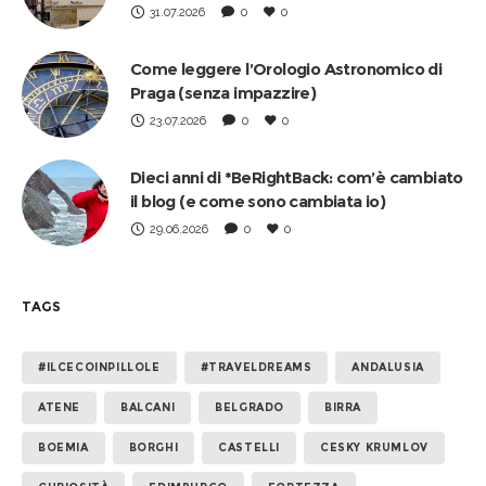
31.07.2026
0
0
Come leggere l’Orologio Astronomico di
Praga (senza impazzire)
23.07.2026
0
0
Dieci anni di *BeRightBack: com’è cambiato
il blog (e come sono cambiata io)
29.06.2026
0
0
TAGS
#ILCECOINPILLOLE
#TRAVELDREAMS
ANDALUSIA
ATENE
BALCANI
BELGRADO
BIRRA
BOEMIA
BORGHI
CASTELLI
CESKY KRUMLOV