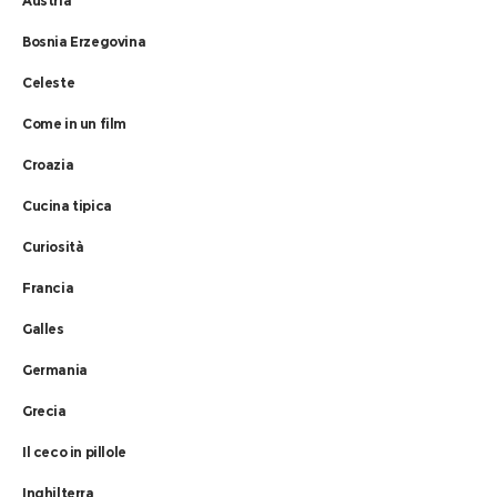
Austria
Bosnia Erzegovina
Celeste
Come in un film
Croazia
Cucina tipica
Curiosità
Francia
Galles
Germania
Grecia
Il ceco in pillole
Inghilterra