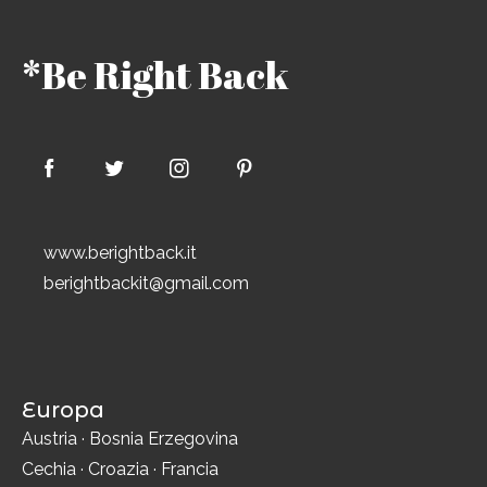
*Be Right Back
www.berightback.it
berightbackit@gmail.com
Europa
Austria
·
Bosnia Erzegovina
Cechia
·
Croazia
·
Francia