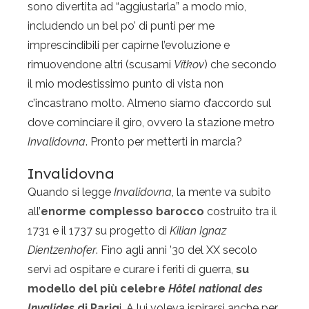
sono divertita ad “aggiustarla” a modo mio,
includendo un bel po’ di punti per me
imprescindibili per capirne l’evoluzione e
rimuovendone altri (scusami
Vítkov
) che secondo
il mio modestissimo punto di vista non
c’incastrano molto. Almeno siamo d’accordo sul
dove cominciare il giro, ovvero la stazione metro
Invalidovna
. Pronto per metterti in marcia?
Invalidovna
Quando si legge
Invalidovna
, la mente va subito
all’
enorme complesso barocco
costruito tra il
1731 e il 1737 su progetto di
Kilian Ignaz
Dientzenhofer
. Fino agli anni ’30 del XX secolo
servì ad ospitare e curare i feriti di guerra,
su
modello del più celebre
Hôtel national des
Invalides
di Parig
i. A lui voleva ispirarsi anche per