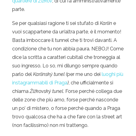
quartiere di
Žižkov
, di cui fa amministrativamente
parte.
Se per qualsiasi ragione ti sei stufato di
Karlín
e
vuoi scappartene da un’altra parte, è il momento!
Basta imboccare il tunnel che ti trovi davanti. A
condizione che tu non abbia paura. NEBOJ! Come
dice la scritta a caratteri cubitali che troneggia al
suo ingresso. Lo so, mi dilungo sempre quando
parlo del
Karlínský tunel (
per me uno dei
luoghi più
instagrammabili di Praga
)
, che ufficialmente si
chiama
Žižkovský tunel
. Forse perché collega due
delle zone che più amo, forse perché nasconde
un po’ di mistero, o forse perché quando a Praga
trovo qualcosa che ha a che fare con la street art
(non facilissimo) non mi trattengo.