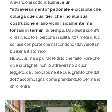
Arrivando al sodo:
il tunnel è un
“attraversamento” pedonale e ciclabile che
collega due quartieri che fino alla sua
costruzione erano vicini fisicamente ma
lontani in termini di tempo
. Da
Karlín
il suo 8%
di dislivello lo si percorre in salita; 303 metri di luci
soffuse con porte che nascondono (davvero!) un
bunker antiatomico.
NEBOJ sì, ma è più facile dirlo che farlo. Pare che
diversi praghesi non lo attraversino a cuor
leggero, da lì probabilmente quel graffito che dal
2017 accompagna, come prendendolo per mano,
chi ci entra.
Privacy & Cookies Policy