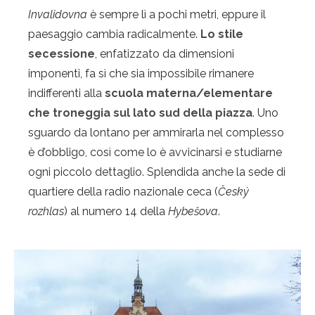
Invalidovna
è sempre lì a pochi metri, eppure il
paesaggio cambia radicalmente.
Lo stile
secessione
, enfatizzato da dimensioni
imponenti, fa sì che sia impossibile rimanere
indifferenti alla
scuola materna/elementare
che troneggia sul lato sud della piazza
. Uno
sguardo da lontano per ammirarla nel complesso
è d’obbligo, così come lo è avvicinarsi e studiarne
ogni piccolo dettaglio. Splendida anche la sede di
quartiere della radio nazionale ceca (
Český
rozhlas
) al numero 14 della
Hybešova
.