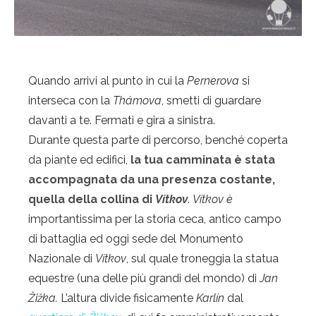
Quando arrivi al punto in cui la
Pernerova
si
interseca con la
Thámova
, smetti di guardare
davanti a te. Fermati e gira a sinistra.
Durante questa parte di percorso, benché coperta
da piante ed edifici,
la tua camminata è stata
accompagnata da una presenza costante,
quella della collina di
Vítkov
.
Vítkov è
importantissima per la storia ceca, antico campo
di battaglia ed oggi sede del Monumento
Nazionale di
Vítkov
, sul quale troneggia la statua
equestre (una delle più grandi del mondo) di
Jan
Žižka.
L’altura divide fisicamente
Karlín
dal