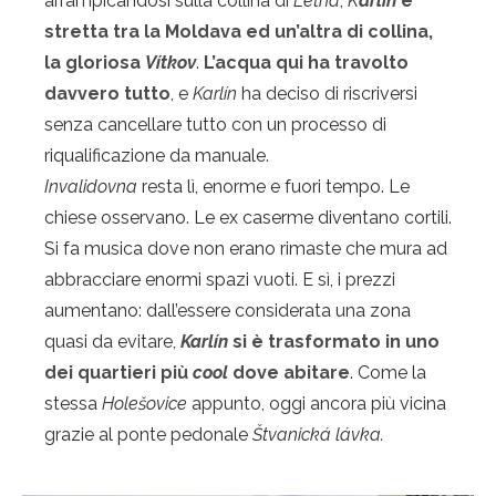
arrampicandosi sulla collina di
Letná
,
K
arlín
è
stretta tra la Moldava ed un’altra di collina,
la gloriosa
Vítkov
.
L’acqua qui ha travolto
davvero tutto
, e
Karlín
ha deciso di riscriversi
senza cancellare tutto con un processo di
riqualificazione da manuale.
Invalidovna
resta lì, enorme e fuori tempo. Le
chiese osservano. Le ex caserme diventano cortili.
Si fa musica dove non erano rimaste che mura ad
abbracciare enormi spazi vuoti. E sì, i prezzi
aumentano: dall’essere considerata una zona
quasi da evitare,
Karlín
si è trasformato in uno
dei quartieri più
cool
dove abitare
. Come la
stessa
Holešovice
appunto, oggi ancora più vicina
grazie al ponte pedonale
Štvanická lávka
.