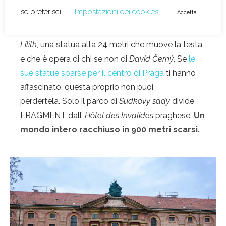
E la conferma definitiva la si ha girandosi a
sinistra, dove il complesso residenziale
FRAGMENT è simbolicamente sostenuto da
Lilith
, una statua alta 24 metri che muove la testa
e che è opera di chi se non di
David Černý
. Se
le
sue statue sparse per il centro di Praga
ti hanno
affascinato, questa proprio non puoi
perdertela. Solo il parco di
Sudkovy sady
divide
FRAGMENT dall’
Hôtel des Invalides
praghese.
Un
mondo intero racchiuso in 900 metri scarsi.