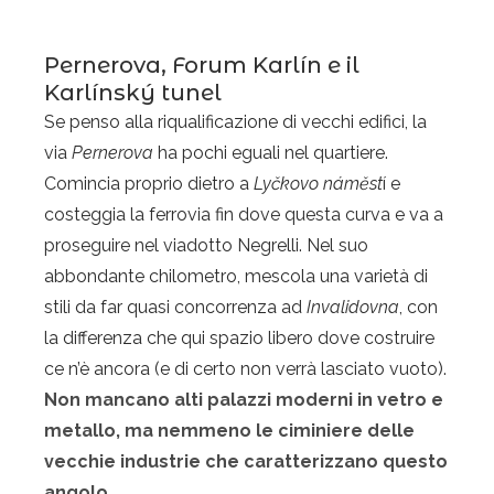
Pernerova, Forum Karlín e il
Karlínský tunel
Se penso alla riqualificazione di vecchi edifici, la
via
Pernerova
ha pochi eguali nel quartiere.
Comincia proprio dietro a
Lyčkovo náměst
í e
costeggia la ferrovia fin dove questa curva e va a
proseguire nel viadotto Negrelli. Nel suo
abbondante chilometro, mescola una varietà di
stili da far quasi concorrenza ad
Invalidovna
, con
la differenza che qui spazio libero dove costruire
ce n’è ancora (e di certo non verrà lasciato vuoto).
Non mancano alti palazzi moderni in vetro e
metallo, ma nemmeno le ciminiere delle
vecchie industrie che caratterizzano questo
angolo
.