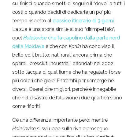
cui finisci quando smetti di seguire il “devo” a tutti i
costi o quando decidi di dedicarle un po’ più
tempo rispetto al
classico itinerario di 3 giorni
.
La sua è una storia simile al suo “dirimpettaio”,
quel
Holešovice
che fa capolino dalla parte nord
della Moldava
e che con
Karlín
ha condiviso il
bello ed il brutto: nati rurali ancora prima che
operai , cresciuti industriali, affondati nel 2002
sotto l’acqua di quel fiume che ha regalato forse
più dolori che gioie. Entrambi per riemergerne
diversi. Oserei dire migliori, perché è innegabile
che nel disastro dell’alluvione i due quartieri siano
come rifioriti.
C’è una differenza importante però: mentre
Holešovice
si sviluppa sulla riva e prosegue