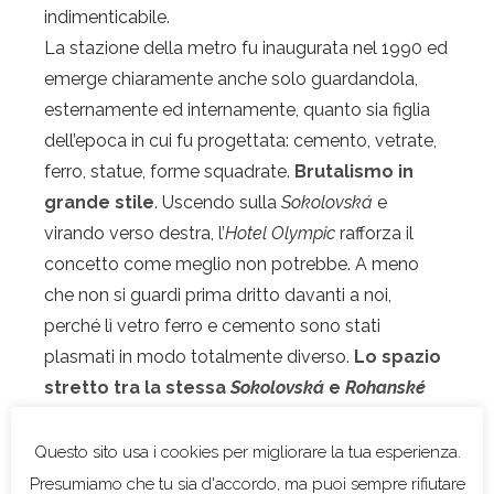
indimenticabile.
La stazione della metro fu inaugurata nel 1990 ed
emerge chiaramente anche solo guardandola,
esternamente ed internamente, quanto sia figlia
dell’epoca in cui fu progettata: cemento, vetrate,
ferro, statue, forme squadrate.
Brutalismo in
grande stile
. Uscendo sulla
Sokolovská
e
virando verso destra, l’
Hotel Olympic
rafforza il
concetto come meglio non potrebbe. A meno
che non si guardi prima dritto davanti a noi,
perché lì vetro ferro e cemento sono stati
plasmati in modo totalmente diverso.
Lo spazio
stretto tra la stessa
Sokolovská
e
Rohanské
nábřeží
è un trionfo di architettura moderna
,
oserei dire patinata, quella che vedi sui giornali.