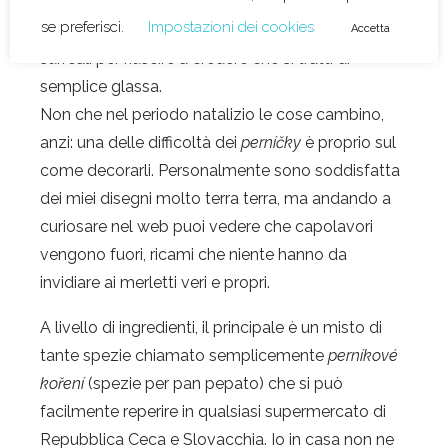
Pardubice
è famosa proprio per la lavorazione di
questo impasto, spesso con decorazioni troppo
surreali per riuscire a credere che si tratti di
semplice glassa.
Non che nel periodo natalizio le cose cambino,
anzi: una delle difficoltà dei
perníčky
è proprio sul
come decorarli. Personalmente sono soddisfatta
dei miei disegni molto terra terra, ma andando a
curiosare nel web puoi vedere che capolavori
vengono fuori, ricami che niente hanno da
invidiare ai merletti veri e propri.
A livello di ingredienti, il principale è un misto di
tante spezie chiamato semplicemente
perníkové
koření
(spezie per pan pepato) che si può
facilmente reperire in qualsiasi supermercato di
Repubblica Ceca e Slovacchia. Io in casa non ne