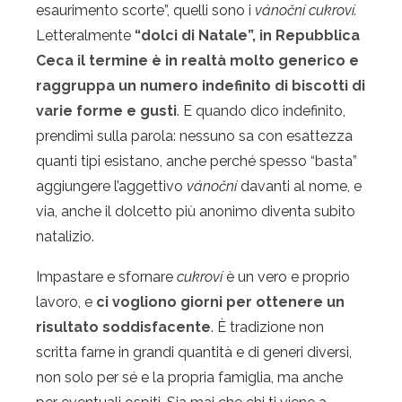
esaurimento scorte”, quelli sono i
vánoční cukroví.
Letteralmente
“dolci di Natale”, in Repubblica
Ceca il termine è in realtà molto generico e
raggruppa un numero indefinito di biscotti di
varie forme e gusti
. E quando dico indefinito,
prendimi sulla parola: nessuno sa con esattezza
quanti tipi esistano, anche perché spesso “basta”
aggiungere l’aggettivo
vánoční
davanti al nome, e
via, anche il dolcetto più anonimo diventa subito
natalizio.
Impastare e sfornare
cukroví
è un vero e proprio
lavoro, e
ci vogliono giorni per ottenere un
risultato soddisfacente
. È tradizione non
scritta farne in grandi quantità e di generi diversi,
non solo per sé e la propria famiglia, ma anche