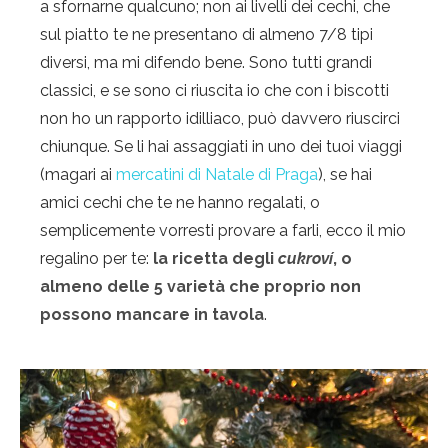
a sfornarne qualcuno; non ai livelli dei cechi, che
sul piatto te ne presentano di almeno 7/8 tipi
diversi, ma mi difendo bene. Sono tutti grandi
classici, e se sono ci riuscita io che con i biscotti
non ho un rapporto idilliaco, può davvero riuscirci
chiunque. Se li hai assaggiati in uno dei tuoi viaggi
(magari ai
mercatini di Natale di Praga
), se hai
amici cechi che te ne hanno regalati, o
semplicemente vorresti provare a farli, ecco il mio
regalino per te:
la ricetta degli
cukroví
, o
almeno delle 5 varietà che proprio non
possono mancare in tavola
.