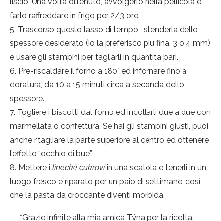
liscio. Una volta ottenuto, avvolgerlo nella pellicola e
farlo raffreddare in frigo per 2/3 ore.
Trascorso questo lasso di tempo, stenderla dello
spessore desiderato (io la preferisco più fina, 3 o 4 mm)
e usare gli stampini per tagliarli in quantità pari.
Pre-riscaldare il forno a 180° ed infornare fino a
doratura, da 10 a 15 minuti circa a seconda dello
spessore.
Togliere i biscotti dal forno ed incollarli due a due con
marmellata o confettura. Se hai gli stampini giusti, puoi
anche ritagliare la parte superiore al centro ed ottenere
l’effetto “occhio di bue”.
Mettere i
linecké cukroví
in una scatola e tenerli in un
luogo fresco e riparato per un paio di settimane, così
che la pasta da croccante diventi morbida.
*Grazie infinite alla mia amica Týna per la ricetta.