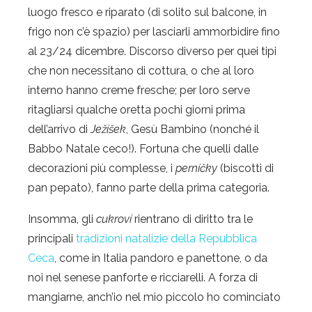
luogo fresco e riparato (di solito sul balcone, in
frigo non c’è spazio) per lasciarli ammorbidire fino
al 23/24 dicembre. Discorso diverso per quei tipi
che non necessitano di cottura, o che al loro
interno hanno creme fresche; per loro serve
ritagliarsi qualche oretta pochi giorni prima
dell’arrivo di
Ježíšek
, Gesù Bambino (nonché il
Babbo Natale ceco!). Fortuna che quelli dalle
decorazioni più complesse, i
perníčky
(biscotti di
pan pepato), fanno parte della prima categoria.
Insomma, gli
cukroví
rientrano di diritto tra le
principali
tradizioni natalizie della Repubblica
Ceca
, come in Italia pandoro e panettone, o da
noi nel senese panforte e ricciarelli. A forza di
mangiarne, anch’io nel mio piccolo ho cominciato