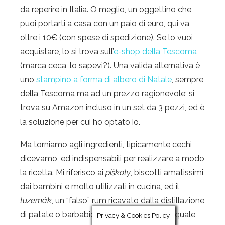
da reperire in Italia. O meglio, un oggettino che
puoi portarti a casa con un paio di euro, qui va
oltre i 10€ (con spese di spedizione). Se lo vuoi
acquistare, lo si trova sull’
e-shop della Tescoma
(marca ceca, lo sapevi?). Una valida alternativa è
uno
stampino a forma di albero di Natale
, sempre
della Tescoma ma ad un prezzo ragionevole; si
trova su Amazon incluso in un set da 3 pezzi, ed è
la soluzione per cui ho optato io.
Ma torniamo agli ingredienti, tipicamente cechi
dicevamo, ed indispensabili per realizzare a modo
la ricetta. Mi riferisco ai
piškoty
, biscotti amatissimi
dai bambini e molto utilizzati in cucina, ed il
tuzemák
, un “falso” rum ricavato dalla distillazione
di patate o barbabietole da zucchero (sul quale
Privacy & Cookies Policy