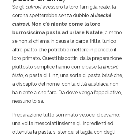
Se gli
cukroví
avessero la loro famiglia reale, la
corona spetterebbe senza dubbio ai
l
inecké
cukroví
. Non c’è niente come la loro
burrosissima pasta ad urlare Natale
, almeno
se non si chiama in causa la carpa fritta, l’unico
altro piatto che potrebbe mettere in pericolo il
loro primato. Questi biscottini dalla preparazione
piuttosto semplice hanno come base la
linecké
těsto
, o pasta di Linz, una sorta di pasta brisé che,
a discapito del nome, con la città austriaca non
ha niente a che fare. Da dove venga l’appellativo,
nessuno lo sa.
Preparazione tutto sommato veloce, dicevamo:
una volta mescolati insieme gli ingredienti ed
ottenuta la pasta, si stende, si taglia con degli