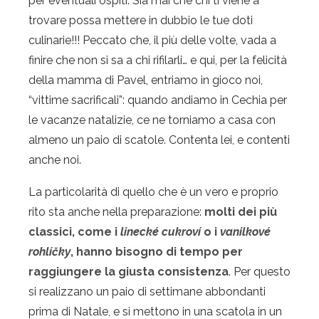
per eventuali ospiti. Sia mai che chi ti viene a
trovare possa mettere in dubbio le tue doti
culinarie!!! Peccato che, il più delle volte, vada a
finire che non si sa a chi rifilarli… e qui, per la felicità
della mamma di Pavel, entriamo in gioco noi,
“vittime sacrificali”: quando andiamo in Cechia per
le vacanze natalizie, ce ne torniamo a casa con
almeno un paio di scatole. Contenta lei, e contenti
anche noi.
La particolarità di quello che è un vero e proprio
rito sta anche nella preparazione:
molti dei più
classici, come i
linecké cukroví
o i
vanilkové
rohlíčky
, hanno bisogno di tempo per
raggiungere la giusta consistenza
. Per questo
si realizzano un paio di settimane abbondanti
prima di Natale, e si mettono in una scatola in un