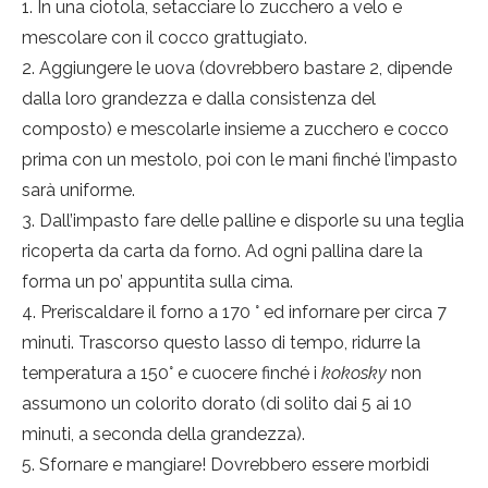
In una ciotola, setacciare lo zucchero a velo e
mescolare con il cocco grattugiato.
Aggiungere le uova (dovrebbero bastare 2, dipende
dalla loro grandezza e dalla consistenza del
composto) e mescolarle insieme a zucchero e cocco
prima con un mestolo, poi con le mani finché l’impasto
sarà uniforme.
Dall’impasto fare delle palline e disporle su una teglia
ricoperta da carta da forno. Ad ogni pallina dare la
forma un po’ appuntita sulla cima.
Preriscaldare il forno a 170 ° ed infornare per circa 7
minuti. Trascorso questo lasso di tempo, ridurre la
temperatura a 150° e cuocere finché i
kokosky
non
assumono un colorito dorato (di solito dai 5 ai 10
minuti, a seconda della grandezza).
Sfornare e mangiare! Dovrebbero essere morbidi