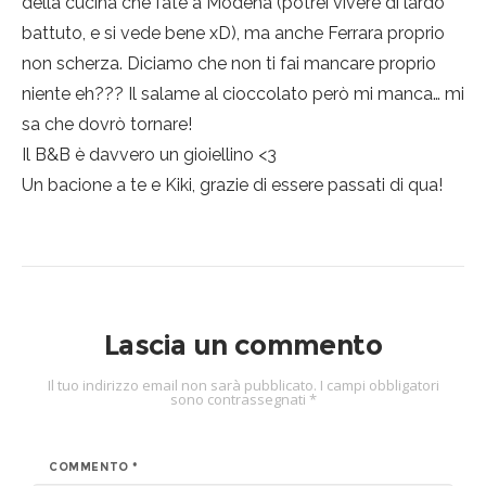
della cucina che fate a Modena (potrei vivere di lardo
battuto, e si vede bene xD), ma anche Ferrara proprio
non scherza. Diciamo che non ti fai mancare proprio
niente eh??? Il salame al cioccolato però mi manca… mi
sa che dovrò tornare!
Il B&B è davvero un gioiellino <3
Un bacione a te e Kiki, grazie di essere passati di qua!
Lascia un commento
Il tuo indirizzo email non sarà pubblicato.
I campi obbligatori
sono contrassegnati
*
COMMENTO
*