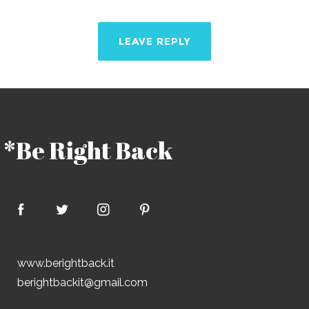
*Be Right Back
www.berightback.it
berightbackit@gmail.com
Privacy & Cookies Policy