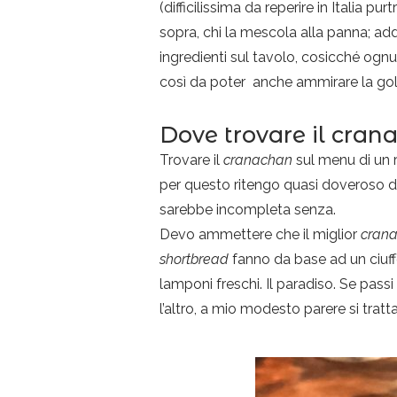
(difficilissima da reperire in Italia 
sopra, chi la mescola alla panna; addi
ingredienti sul tavolo, cosicché ogn
così da poter anche ammirare la go
Dove trovare il cra
Trovare il
cranachan
sul menu di un r
per questo ritengo quasi doveroso d
sarebbe incompleta senza.
Devo ammettere che il miglior
cran
shortbread
fanno da base ad un ciuff
lamponi freschi. Il paradiso. Se passi
l’altro, a mio modesto parere si tratt