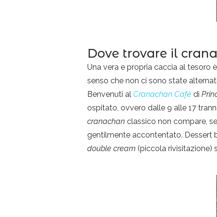
Dove trovare il cra
Una vera e propria caccia al tesoro 
senso che non ci sono state alternati
Benvenuti al
Cranachan Café
di
Prin
ospitato, ovvero dalle 9 alle 17 tran
cranachan
classico non compare, se n
gentilmente accontentato. Dessert b
double cream
(piccola rivisitazione) s