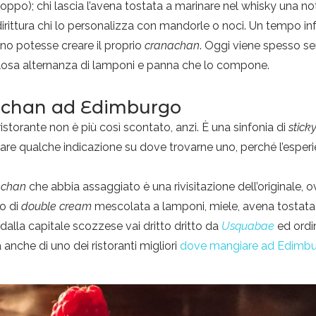
purtroppo); chi lascia l’avena tostata a marinare nel whisky una
rittura chi lo personalizza con mandorle o noci. Un tempo infatt
uno potesse creare il proprio
cranachan
. Oggi viene spesso ser
losa alternanza di lamponi e panna che lo compone.
nachan ad Edimburgo
istorante non è più così scontato, anzi. È una sinfonia di
stick
are qualche indicazione su dove trovarne uno, perché l’esp
achan
che abbia assaggiato è una rivisitazione dell’originale, ovv
o di
double cream
mescolata a lamponi, miele, avena tostat
 dalla capitale scozzese vai dritto dritto da
Usquabae
ed ordin
a anche di uno dei ristoranti migliori
dove mangiare ad Edimb