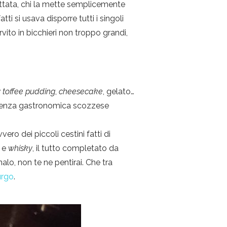
 nottata, chi la mette semplicemente
i si usava disporre tutti i singoli
vito in bicchieri non troppo grandi,
y toffee pudding
,
cheesecake
, gelato…
erienza gastronomica scozzese
ero dei piccoli cestini fatti di
a e
whisky
, il tutto completato da
alo, non te ne pentirai. Che tra
urgo
.