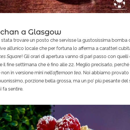
nachan a Glasgow
è stata trovare un posto che servisse la gustosissima bomba c
ve all’unico locale che per fortuna lo afferma a caratteri cubit
ces Square
! Gli orari di apertura vanno di pari passo con quel
ne il fine settimana che è fino alle 22. Meglio precisarlo, per
on in versione mini nell’
afternoon tea
. Noi abbiamo provato a
uonissimo, porzione bella grossa, ma un po’ più pesante del 
i fa sentire.