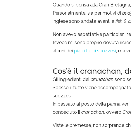
Quando si pensa alla Gran Bretagna, 
Personalmente, sia per motivi di
bud
inglese sono andata avanti a
fish & c
Non avevo aspettative particolari ne
Invece mi sono proprio dovuta ricred
alcuni dei
piatti tipici scozzesi
, ma v
Cos’è il cranachan, d
Gli ingredienti del
cranachan
sono sem
Spesso il tutto viene accompagnato
scozzesi.
In passato al posto della panna veni
conosciuto il
cranachan
, ovvero
Cro
Viste le premesse, non sorprende che