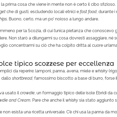
la prima cosa che viene in mente non è certo il cibo sfizioso.
get
che di gusti, escludendo locali etnici e
fast food
, durante i
hips
. Buono, certo, ma un po’ noioso a lungo andare.
mmeno per la Scozia, di cui l’unica pietanza che conoscevo giu
ere. Non starò a dilungarmi su cosa dovresti assaggiare, né 
oglio concentrarmi su ciò che ha colpito dritta al cuore un’am
olce tipico scozzese per eccellenza
plici da reperire: lamponi, panna, avena, miele e
whisky
(rig
 dallo
shortbread
, famossimo biscotto a base di burro, forse i
va usato il
crowdie
, un formaggio tipico delle isole Ebridi da c
wdie and Cream
. Pare che anche il
whisky
sia stato aggiunto 
 non esista una ricetta universale. C’è chi usa la panna da mo