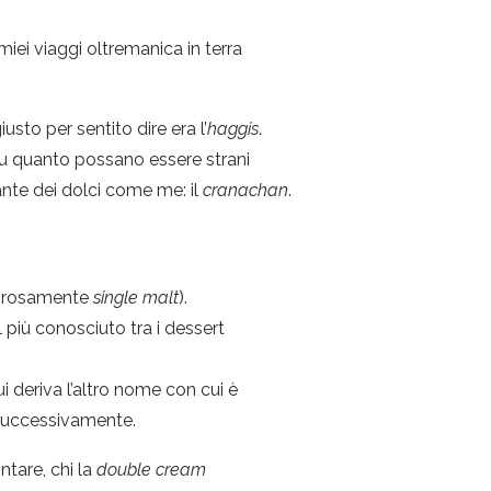
 miei viaggi oltremanica in terra
sto per sentito dire era l’
haggis
.
su quanto possano essere strani
ante dei dolci come me: il
cranachan
.
orosamente
single malt
).
l più conosciuto tra i dessert
ui deriva l’altro nome con cui è
successivamente.
ntare, chi la
double cream