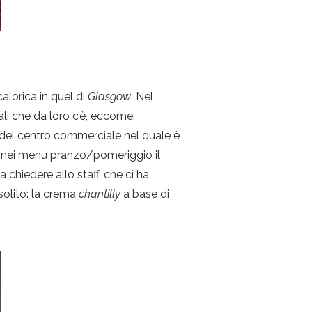
alorica in quel di
Glasgow
. Nel
ali che da loro c’è, eccome.
li del centro commerciale nel quale è
ché nei menu pranzo/pomeriggio il
 chiedere allo staff, che ci ha
solito: la crema
chantilly
a base di