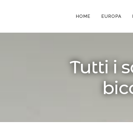
HOME
EUROPA
Tutti i 
bic