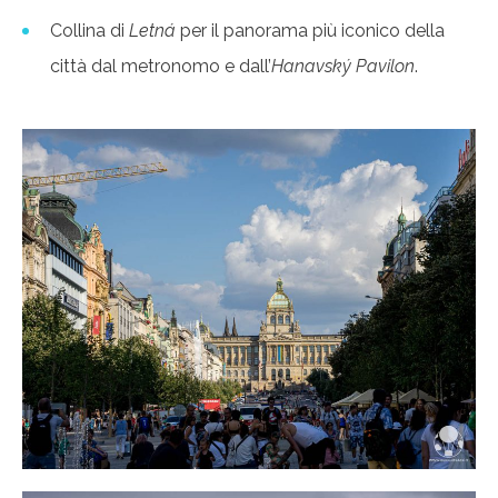
Collina di
Letná
per il panorama più iconico della
città dal metronomo e dall’
Hanavský Pavilon
.