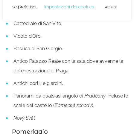
Salita al Castello (consigliata da via Nerudova).
Cattedrale di San Vito.
Vicolo d’Oro.
Basilica di San Giorgio.
Antico Palazzo Reale con la sala dove avvenne la
defenestrazione di Praga.
Antichi cortili e giardini.
Panorami da qualsiasi angolo di
Hradčany
, incluse le
scale del castello (
Zámecké schody
).
Nový Svět.
Pomeriggio