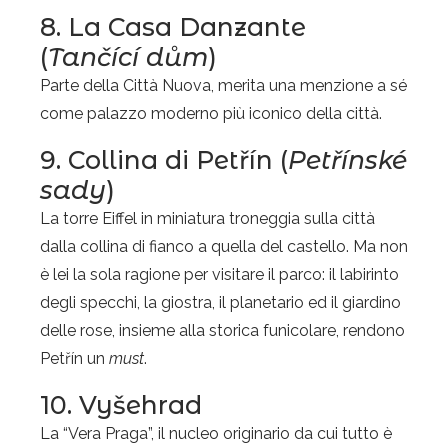
8. La Casa Danzante
(
Tančící dům
)
Parte della Città Nuova, merita una menzione a sé
come palazzo moderno più iconico della città.
9. Collina di Petřín (
Petřínské
sady
)
La torre Eiffel in miniatura troneggia sulla città
dalla collina di fianco a quella del castello. Ma non
è lei la sola ragione per visitare il parco: il labirinto
degli specchi, la giostra, il planetario ed il giardino
delle rose, insieme alla storica funicolare, rendono
Petřín un
must
.
10. Vyšehrad
La “Vera Praga”, il nucleo originario da cui tutto è