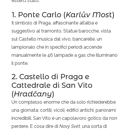
esserci stato.
1. Ponte Carlo (
Karlův Mos
t)
Il simbolo di Praga, affascinante all’alba e
suggestivo al tramonto. Statue barocche, vista
sul Castello musica dal vivo, bancarelle, un
lampionaio che in specifici periodi accende
manualmente le 46 lampade a gas che illuminano
il ponte.
2. Castello di Praga e
Cattedrale di San Vito
(
Hradčany
)
Un complesso enorme che da solo richiederebbe
una giornata: cortili, vicoli, edifici antichi, panorami
incredibili. San Vito è un capolavoro gotico da non
perdere. E cosa dire di
Nový Svět
, una sorta di