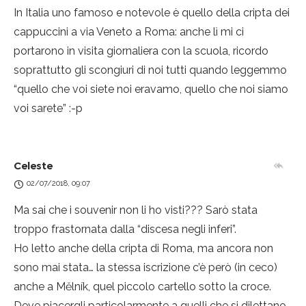
In Italia uno famoso e notevole è quello della cripta dei
cappuccini a via Veneto a Roma: anche lì mi ci
portarono in visita giornaliera con la scuola, ricordo
soprattutto gli scongiuri di noi tutti quando leggemmo
“quello che voi siete noi eravamo, quello che noi siamo
voi sarete” :-p
Celeste
02/07/2018, 09:07
Ma sai che i souvenir non li ho visti??? Sarò stata
troppo frastornata dalla “discesa negli inferi”.
Ho letto anche della cripta di Roma, ma ancora non
sono mai stata… la stessa iscrizione c’è però (in ceco)
anche a Mělník, quel piccolo cartello sotto la croce.
Deve piacergli particolarmente a quelli che si dilettano