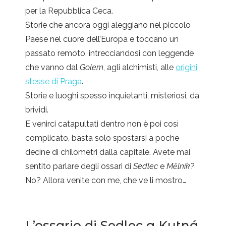
per la Repubblica Ceca.
Storie che ancora oggi aleggiano nel piccolo
Paese nel cuore dell’Europa e toccano un
passato remoto, intrecciandosi con leggende
che vanno dal
Golem
, agli alchimisti, alle
origini
stesse di Praga
.
Storie e luoghi spesso inquietanti, misteriosi, da
brividi.
E venirci catapultati dentro non è poi così
complicato, basta solo spostarsi a poche
decine di chilometri dalla capitale. Avete mai
sentito parlare degli ossari di
Sedlec
e
Mělník
?
No? Allora venite con me, che ve li mostro…
L’ossario di Sedlec a
Kutná