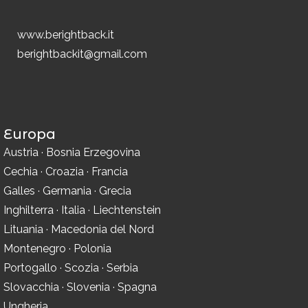
www.berightback.it
berightbackit@gmail.com
Europa
Austria
·
Bosnia Erzegovina
Cechia
·
Croazia
·
Francia
Galles
·
Germania
·
Grecia
Inghilterra
·
Italia
·
Liechtenstein
Lituania
·
Macedonia del Nord
Montenegro
·
Polonia
Portogallo
·
Scozia
·
Serbia
Slovacchia
·
Slovenia
·
Spagna
Ungheria