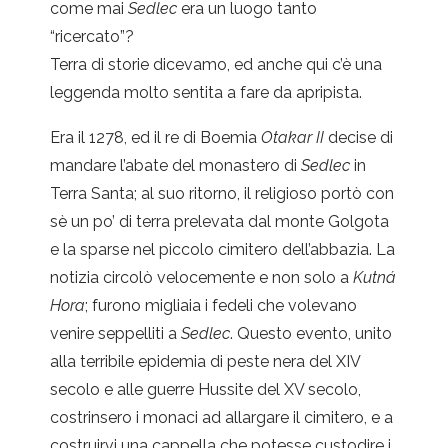
come mai
Sedlec
era un luogo tanto
“ricercato”?
Terra di storie dicevamo, ed anche qui c’è una
leggenda molto sentita a fare da apripista.
Era il 1278, ed il re di Boemia
Otakar II
decise di
mandare l’abate del monastero di
Sedlec
in
Terra Santa; al suo ritorno, il religioso portò con
sè un po’ di terra prelevata dal monte Golgota
e la sparse nel piccolo cimitero dell’abbazia. La
notizia circolò velocemente e non solo a
Kutná
Hora
; furono migliaia i fedeli che volevano
venire seppelliti a
Sedlec
. Questo evento, unito
alla terribile epidemia di peste nera del XIV
secolo e alle guerre Hussite del XV secolo,
costrinsero i monaci ad allargare il cimitero, e a
costruirvi una cappella che potesse custodire i