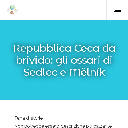
Repubblica Ceca da
brivido: gli ossari di
Sedlec e Mělník
Terra di storie.
Non potrebbe esserci descrizione più calzante