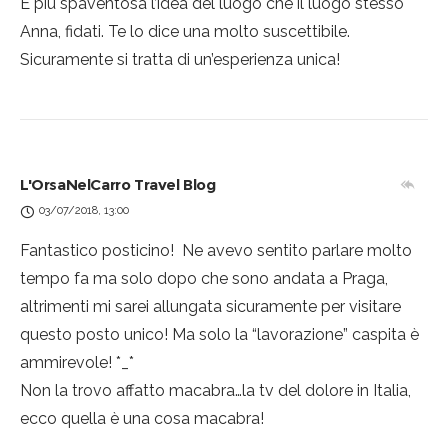
È più spaventosa l’idea del luogo che il luogo stesso
Anna, fidati. Te lo dice una molto suscettibile.
Sicuramente si tratta di un’esperienza unica!
L'OrsaNelCarro Travel Blog
03/07/2018, 13:00
Fantastico posticino!
Ne avevo sentito parlare molto
tempo fa ma solo dopo che sono andata a Praga,
altrimenti mi sarei allungata sicuramente per visitare
questo posto unico! Ma solo la “lavorazione” caspita è
ammirevole! *_*
Non la trovo affatto macabra…la tv del dolore in Italia,
ecco quella è una cosa macabra!