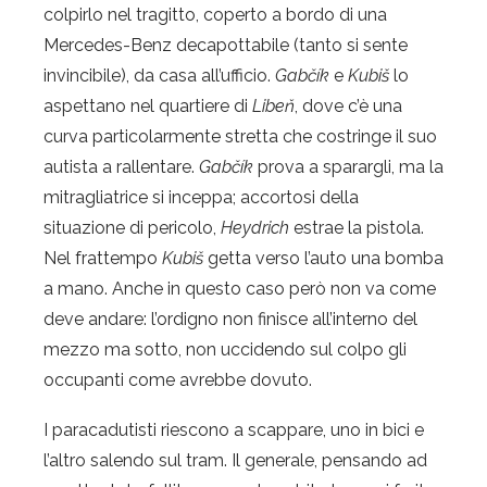
colpirlo nel tragitto, coperto a bordo di una
Mercedes-Benz decapottabile (tanto si sente
invincibile), da casa all’ufficio.
Gabčík
e
Kubiš
lo
aspettano nel quartiere di
Libeň
, dove c’è una
curva particolarmente stretta che costringe il suo
autista a rallentare.
Gabčík
prova a sparargli, ma la
mitragliatrice si inceppa; accortosi della
situazione di pericolo,
Heydrich
estrae la pistola.
Nel frattempo
Kubiš
getta verso l’auto una bomba
a mano. Anche in questo caso però non va come
deve andare: l’ordigno non finisce all’interno del
mezzo ma sotto, non uccidendo sul colpo gli
occupanti come avrebbe dovuto.
I paracadutisti riescono a scappare, uno in bici e
l’altro salendo sul tram. Il generale, pensando ad