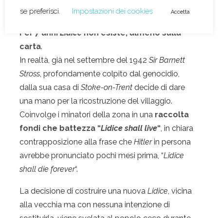
La rinascita del villaggio
Per 7 anni
Lidice
non esiste, almeno sulla
carta
.
In realtà, già nel settembre del 1942
Sir Barnett
Stross
, profondamente colpito dal genocidio,
dalla sua casa di
Stoke-on-Trent
decide di dare
una mano per la ricostruzione del villaggio.
Coinvolge i minatori della zona in una
raccolta
fondi che battezza “
Lidice shall live
“
, in chiara
contrapposizione alla frase che
Hitler
in persona
avrebbe pronunciato pochi mesi prima, “
Lidice
shall die forever
“.
La decisione di costruire una nuova
Lidice
, vicina
alla vecchia ma con nessuna intenzione di