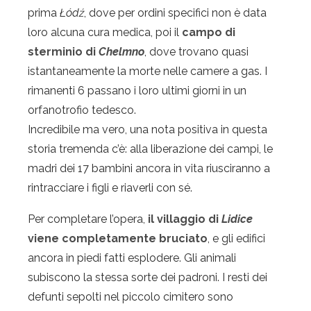
prima
Łódź
, dove per ordini specifici non è data
loro alcuna cura medica, poi il
campo di
sterminio di
Chelmno
, dove trovano quasi
istantaneamente la morte nelle camere a gas. I
rimanenti 6 passano i loro ultimi giorni in un
orfanotrofio tedesco.
Incredibile ma vero, una nota positiva in questa
storia tremenda c’è: alla liberazione dei campi, le
madri dei 17 bambini ancora in vita riusciranno a
rintracciare i figli e riaverli con sé.
Per completare l’opera,
il villaggio di
Lidice
viene completamente bruciato
, e gli edifici
ancora in piedi fatti esplodere. Gli animali
subiscono la stessa sorte dei padroni. I resti dei
defunti sepolti nel piccolo cimitero sono