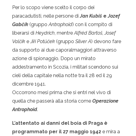
Per lo scopo viene scelto il corpo dei
paracadutisti, nelle persone di
Jan Kubiš
e
Jozef
Gabčík
(gruppo
Antrophoid
) con il compito di
liberarsi di
Heydrich
, mentre
Alfréd Bartoš
,
Josef
Valčík
e
Jiří Potůček
(gruppo
Silver A
) devono fare
da supporto ai due caporalmaggiori attraverso
azione di spionaggio. Dopo un mirato
addestramento in Scozia, i militari scendono sui
cieli della capitale nella notte tra il 28 ed il 29
dicembre 1941.
Occorrono mesi prima che si entri nel vivo di
quella che passerà alla storia come
Operazione
Antrophoid
.
L’attentato ai danni del boia di Praga è
programmato per il 27 maggio 1942
e mira a