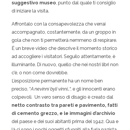
suggestivo museo
, punto dal quale ti consiglio
di iniziare la visita.
Affrontalo con la consapevolezza che verrai
accompagnato, costantemente, da un groppo in
gola che non ti permetterà nemmeno di respirare.
È un breve video che descrive il momento storico
ad accogliere i visitatori. Seguilo attentamente, è
illuminante. Di nuovo, quello che nei nostri libri non
c’è, o non come dovrebbe.
L’esposizione permanente ha un nome ben
preciso, “
A nevinní byli vinni…
“, e gli innocenti erano
colpevoli. Un vero senso di disagio è creato dal
netto contrasto tra pareti e pavimento, fatti
di cemento grezzo, e le immagini d’archivio
del paese e dei suoi abitanti prima del 1942. Qua e
là ci sono i pochi oggetti sfuggiti alla furia nazista,