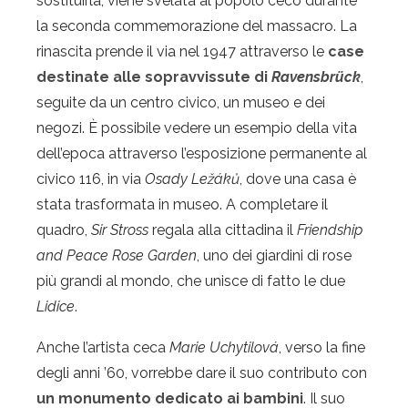
sostituirla, viene svelata al popolo ceco durante
la seconda commemorazione del massacro. La
rinascita prende il via nel 1947 attraverso le
case
destinate alle sopravvissute di
Ravensbrück
,
seguite da un centro civico, un museo e dei
negozi. È possibile vedere un esempio della vita
dell’epoca attraverso l’esposizione permanente al
civico 116, in via
Osady Ležáků
, dove una casa è
stata trasformata in museo. A completare il
quadro,
Sir Stross
regala alla cittadina il
Friendship
and Peace Rose Garden
, uno dei giardini di rose
più grandi al mondo, che unisce di fatto le due
Lidice
.
Anche l’artista ceca
Marie Uchytilová
, verso la fine
degli anni ’60, vorrebbe dare il suo contributo con
un monumento dedicato ai bambini
. Il suo