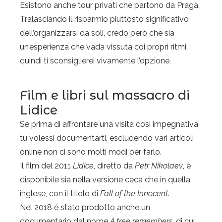
Esistono anche tour privati che partono da Praga.
Tralasciando il risparmio piuttosto significativo
dell’organizzarsi da soli, credo però che sia
un’esperienza che vada vissuta coi propri ritmi,
quindi ti sconsiglierei vivamente l’opzione.
Film e libri sul massacro di
Lidice
Se prima di affrontare una visita così impegnativa
tu volessi documentarti, escludendo vari articoli
online non ci sono molti modi per farlo.
Il film del 2011
Lidice
, diretto da
Petr Nikolaev
, è
disponibile sia nella versione ceca che in quella
inglese, con il titolo di
Fall of the Innocent
.
Nel 2018 è stato prodotto anche un
Privacy & Cookies Policy
documentario dal nome
A tree remembers
, di cui