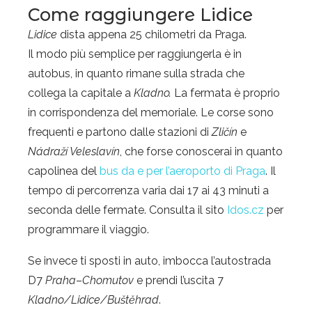
Come raggiungere Lidice
Lidice
dista appena 25 chilometri da Praga.
Il modo più semplice per raggiungerla è in
autobus, in quanto rimane sulla strada che
collega la capitale a
Kladno.
La fermata è proprio
in corrispondenza del memoriale. Le corse sono
frequenti e partono dalle stazioni di
Zličín
e
Nádraží Veleslavín
, che forse conoscerai in quanto
capolinea del
bus da e per l’aeroporto di Praga
. Il
tempo di percorrenza varia dai 17 ai 43 minuti a
seconda delle fermate. Consulta il sito
Idos.cz
per
programmare il viaggio.
Se invece ti sposti in auto, imbocca l’autostrada
D7
Praha
–
Chomutov
e prendi l’uscita 7
Kladno/Lidice/Buštěhrad
.