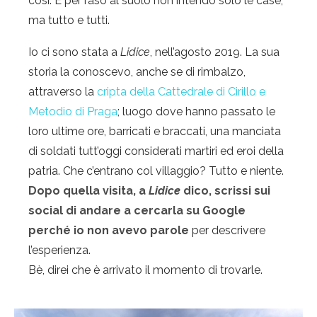
così. E per raso al suolo non intendo solo le case,
ma tutto e tutti.
Io ci sono stata a
Lidice
, nell’agosto 2019. La sua
storia la conoscevo, anche se di rimbalzo,
attraverso la
cripta della Cattedrale di Cirillo e
Metodio di Praga
; luogo dove hanno passato le
loro ultime ore, barricati e braccati, una manciata
di soldati tutt’oggi considerati martiri ed eroi della
patria. Che c’entrano col villaggio? Tutto e niente.
Dopo quella visita, a
Lidice
dico, scrissi sui
social di andare a cercarla su Google
perché io non avevo parole
per descrivere
l’esperienza.
Bè, direi che è arrivato il momento di trovarle.