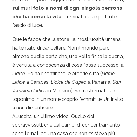
sui muri foto e nomi di ogni singola persona
che ha perso la vita
, illuminati da un potente
fascio di luce.
Quelle facce che la storia, la mostruosità umana,
ha tentato di cancellare. Non il mondo però,
almeno quella parte che, una volta finita la guerra,
è venuta a conoscenza di cosa fosse successo, a
Lidice
. Ed ha rinominato le proprie città (
Barrio
Lídice
a Caracas,
Lídice de Capira
a Panama,
San
Jerónimo Lídice
in Messico), ha trasformato un
toponimo in un nome proprio femminile. Un invito
a non dimenticare.
All’uscita, un ultimo video. Quello dei
sopravvissuti, che dai campi di concentramento
sono tornati ad una casa che non esisteva più