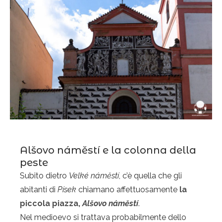
Alšovo náměstí
e la colonna della
peste
Subito dietro
Velké náměstí
, c’è quella che gli
abitanti di
Písek
chiamano affettuosamente
la
piccola piazza,
Alšovo náměstí
.
Nel medioevo si trattava probabilmente dello