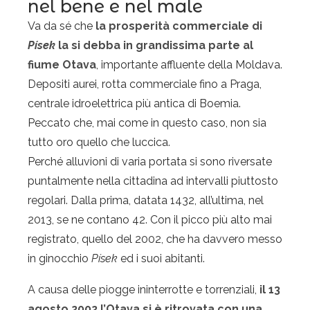
nel bene e nel male
Va da sé che
la prosperità commerciale di
Písek
la si debba in grandissima parte al
fiume Otava
, importante affluente della Moldava.
Depositi aurei, rotta commerciale fino a Praga,
centrale idroelettrica più antica di Boemia.
Peccato che, mai come in questo caso, non sia
tutto oro quello che luccica.
Perché alluvioni di varia portata si sono riversate
puntalmente nella cittadina ad intervalli piuttosto
regolari. Dalla prima, datata 1432, all’ultima, nel
2013, se ne contano 42. Con il picco più alto mai
registrato, quello del 2002, che ha davvero messo
in ginocchio
Písek
ed i suoi abitanti.
A causa delle piogge ininterrotte e torrenziali,
il 13
agosto 2002 l’Otava si è ritrovata con una