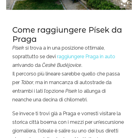
Come raggiungere Písek da
Praga
Písek
si trova a in una posizione ottimale,
soprattutto se devi
raggiungere Praga in auto
arrivando da
České Budějovice
.
Il percorso più lineare sarebbe quello che passa
per
Tábor
, ma in mancanza di autostrade da
entrambi i lati l’opzione
Písek
lo allunga di
neanche una decina di chilometri.
Se invece ti trovi già a Praga e vorresti visitare la
storica città boema con i mezzi per un’escursione
giornaliera, l’ideale è salire su uno dei bus diretti