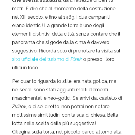
che svetta sull’altra
, da un’altezza di ben 72
metri. E dire che al momento della costruzione
nel XIII secolo, e fino al 1489, i due campanili
erano identici! La grande torre è uno degli
elementi distintivi della città, senza contare che il
panorama che si gode dalla cima è davvero
suggestivo. Ricorda solo di prenotare la visita sul
sito ufficiale del turismo di
Písek
o presso i loro
uffici in loco.
Per quanto riguarda lo stile, era nata gotica, ma
nei secoli sono stati aggiunti molti elementi
rinascimentali e neo-gotici. Se arrivi dal castello di
Zvíkov
, o ci sei diretto, non potrai non notare
moltissime similitudini con la sua di chiesa. Bella
lotta nella scelta della più suggestiva!
Ciliegina sulla torta, nel piccolo parco attorno alla