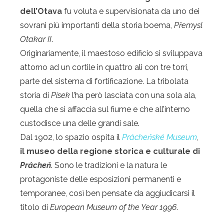
dell’Otava
fu voluta e supervisionata da uno dei
sovrani più importanti della storia boema,
Přemysl
Otakar II
.
Originariamente, il maestoso edificio si sviluppava
attorno ad un cortile in quattro ali con tre torri,
parte del sistema di fortificazione. La tribolata
storia di
Písek
l’ha però lasciata con una sola ala,
quella che si affaccia sul fiume e che all’interno
custodisce una delle grandi sale.
Dal 1902, lo spazio ospita il
Prácheňské Museum
,
il museo della regione storica e culturale di
Prácheň
. Sono le tradizioni e la natura le
protagoniste delle esposizioni permanenti e
temporanee, così ben pensate da aggiudicarsi il
titolo di
European Museum of the Year 1996
.