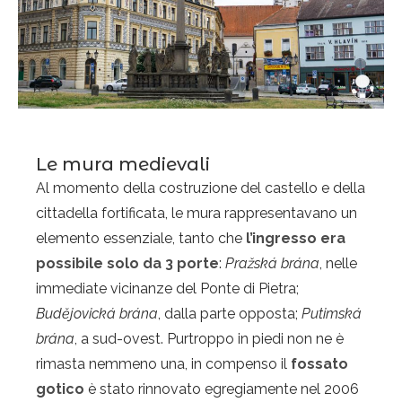
Le mura medievali
Al momento della costruzione del castello e della
cittadella fortificata, le mura rappresentavano un
elemento essenziale, tanto che
l’ingresso era
possibile solo da 3 porte
:
Pražská brána
, nelle
immediate vicinanze del Ponte di Pietra;
Budějovická brána
, dalla parte opposta;
Putimská
brána
, a sud-ovest. Purtroppo in piedi non ne è
rimasta nemmeno una, in compenso il
fossato
gotico
è stato rinnovato egregiamente nel 2006