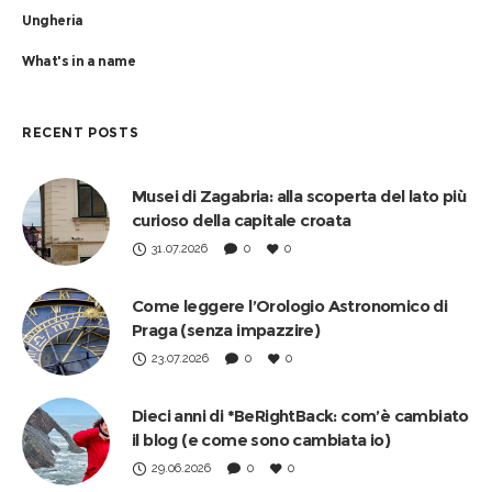
Ungheria
What's in a name
RECENT POSTS
Musei di Zagabria: alla scoperta del lato più
curioso della capitale croata
31.07.2026
0
0
Come leggere l’Orologio Astronomico di
Praga (senza impazzire)
23.07.2026
0
0
Dieci anni di *BeRightBack: com’è cambiato
il blog (e come sono cambiata io)
29.06.2026
0
0