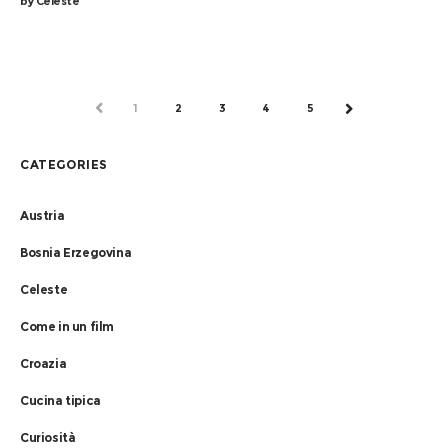
by
Celeste
PREV
1
2
3
4
5
NEXT
CATEGORIES
Austria
Bosnia Erzegovina
Celeste
Come in un film
Croazia
Cucina tipica
Curiosità