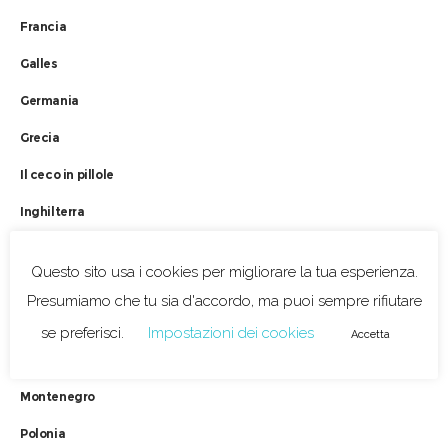
Francia
Galles
Germania
Grecia
Il ceco in pillole
Inghilterra
Italia
Questo sito usa i cookies per migliorare la tua esperienza.
Liechtenstein
Presumiamo che tu sia d'accordo, ma puoi sempre rifiutare
Lituania
se preferisci.
Impostazioni dei cookies
Accetta
Macedonia del Nord
Montenegro
Polonia