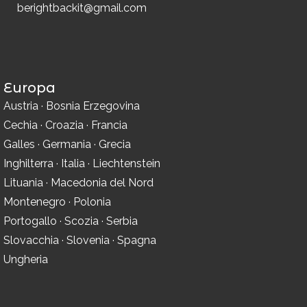
berightbackit@gmail.com
Europa
Austria
·
Bosnia Erzegovina
Cechia
·
Croazia
·
Francia
Galles
·
Germania
·
Grecia
Inghilterra
·
Italia
·
Liechtenstein
Lituania
·
Macedonia del Nord
Montenegro
·
Polonia
Portogallo
·
Scozia
·
Serbia
Slovacchia
·
Slovenia
·
Spagna
Ungheria
Privacy & Cookies Policy