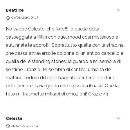
Beatrice
09/02/2019, 09:17
No vabbè Celeste, che foto!!! Io quelle della
passeggiata a Killin con quel mood così misterioso e
autunnale le adoro!!!! Soprattutto quella con la stradina
che passa attraverso le colonne di un antico cancello e
quella delle standing stones: la guardo e mi sembra di
sentirne il ronzio! Mi sembra di sentire l’umidità del
mattino, l’odore di foglie bagnate per terra, il belare
delle pecore. L’aria gelida che ti pizzica il naso. Quella
foto mi trasmette miliardi di emozioni! Grazie <3
Celeste
11/02/2019, 10:54