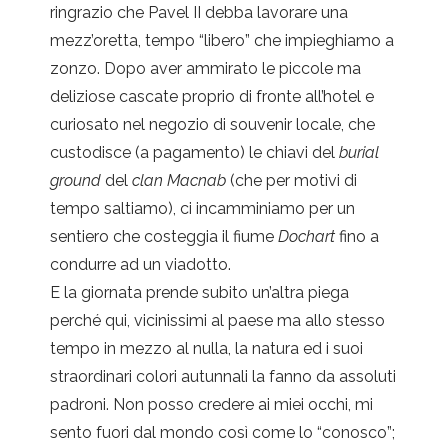
ringrazio che Pavel II debba lavorare una
mezz’oretta, tempo “libero” che impieghiamo a
zonzo. Dopo aver ammirato le piccole ma
deliziose cascate proprio di fronte all’hotel e
curiosato nel negozio di souvenir locale, che
custodisce (a pagamento) le chiavi del
burial
ground
del
clan Macnab
(che per motivi di
tempo saltiamo), ci incamminiamo per un
sentiero che costeggia il fiume
Dochart
fino a
condurre ad un viadotto.
E la giornata prende subito un’altra piega
perché qui, vicinissimi al paese ma allo stesso
tempo in mezzo al nulla, la natura ed i suoi
straordinari colori autunnali la fanno da assoluti
padroni. Non posso credere ai miei occhi, mi
sento fuori dal mondo così come lo “conosco”;