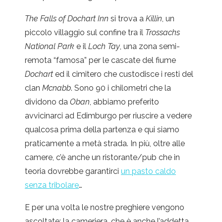
The Falls of Dochart Inn
si trova a
Killin
, un
piccolo villaggio sul confine tra il
Trossachs
National Park
e il
Loch Tay
, una zona semi-
remota “famosa” per le cascate del fiume
Dochart
ed il cimitero che custodisce i resti del
clan
Mcnabb
. Sono 90 i chilometri che la
dividono da
Oban
, abbiamo preferito
avvicinarci ad Edimburgo per riuscire a vedere
qualcosa prima della partenza e qui siamo
praticamente a metà strada. In più, oltre alle
camere, c’è anche un ristorante/pub che in
teoria dovrebbe garantirci
un pasto caldo
senza tribolare
…
E per una volta le nostre preghiere vengono
ascoltate: la cameriera, che è anche l’addetta