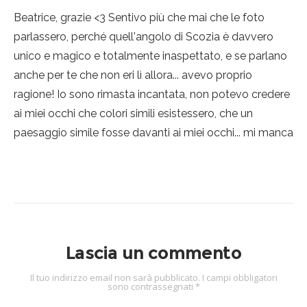
Beatrice, grazie <3 Sentivo più che mai che le foto
parlassero, perché quell'angolo di Scozia è davvero
unico e magico e totalmente inaspettato, e se parlano
anche per te che non eri lì allora... avevo proprio
ragione! Io sono rimasta incantata, non potevo credere
ai miei occhi che colori simili esistessero, che un
paesaggio simile fosse davanti ai miei occhi... mi manca
Lascia un commento
Il tuo indirizzo email non sarà pubblicato.
I campi obbligatori
sono contrassegnati
*