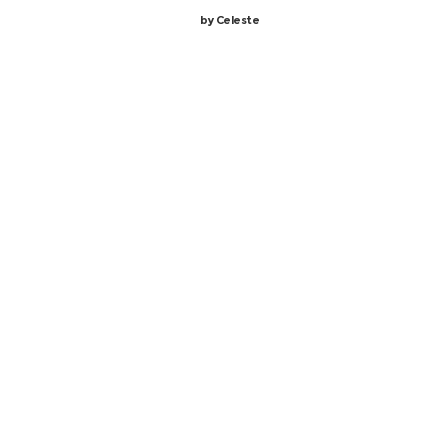
by
Celeste
Monument a Stirling, il castello di
Doune e la distilleria di Aberfeldy
Domenica