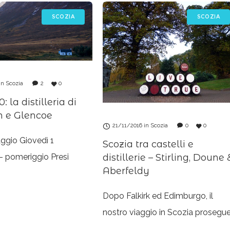
SCOZIA
SCOZIA
in
Scozia
2
0
: la distilleria di
 e Glencoe
21/11/2016
in
Scozia
0
0
iaggio Giovedì 1
Scozia tra castelli e
 pomeriggio Presi
distillerie – Stirling, Doune 
Aberfeldy
di cercare un parcheggio
 troppo dispendioso
Dopo Falkirk ed Edimburgo, il
to di Edimburgo, è
nostro viaggio in Scozia prosegu
inire che abbiamo
con la visita al National Wallace