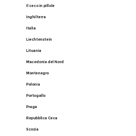
Il ceco in pillole
Inghilterra
.
Italia
Liechtenstein
Lituania
Macedonia del Nord
Montenegro
Polonia
Portogallo
Praga
Repubblica Ceca
Scozia