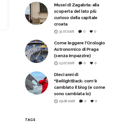
Musei di Zagabria: alla
scoperta del lato più
curioso della capitale
croata
31.07.2026
0
0
Come leggere l’Orologio
Astronomico di Praga
(senza impazzire)
23.07.2026
0
0
Dieci anni di
*BeRightBack: com’è
cambiato il blog (e come
sono cambiata io)
29.06.2026
0
0
TAGS