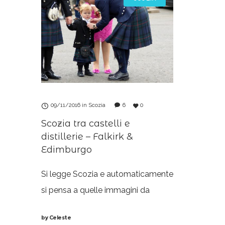
lasciato il
09/11/2016
in
Scozia
6
0
Scozia tra castelli e
distillerie – Falkirk &
Edimburgo
Si legge Scozia e automaticamente
si pensa a quelle immagini da
sogno con laghi incantati, isolette,
by
Celeste
castelli e montagne. Per noi