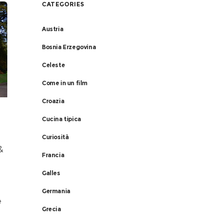
CATEGORIES
Austria
Bosnia Erzegovina
Celeste
Come in un film
Croazia
Cucina tipica
Curiosità
&
Francia
Galles
Germania
e
Grecia