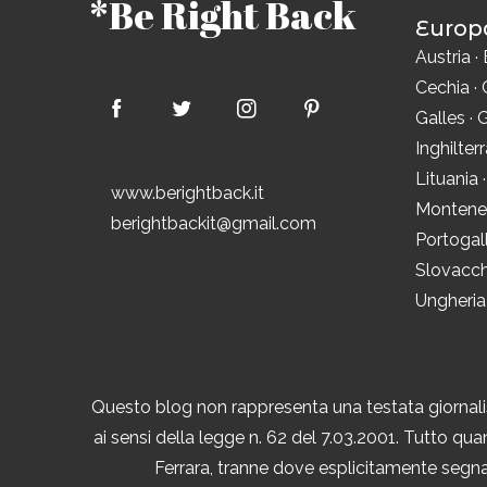
*Be Right Back
Europ
Austria
·
Cechia
·
Galles
·
G
Inghilter
Lituania
www.berightback.it
Montene
berightbackit@gmail.com
Portogal
Slovacch
Ungheria
Questo blog non rappresenta una testata giornalis
ai sensi della legge n. 62 del 7.03.2001. Tutto quan
Ferrara, tranne dove esplicitamente segnal