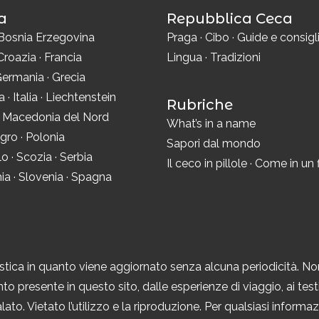
a
Repubblica Ceca
Bosnia Erzegovina
Praga
·
Cibo
·
Guide e consigl
Croazia
·
Francia
Lingua
·
Tradizioni
ermania
·
Grecia
ra
·
Italia
·
Liechtenstein
Rubriche
·
Macedonia del Nord
What’s in a name
gro
·
Polonia
Sapori dal mondo
lo
·
Scozia
·
Serbia
Il ceco in pillole
·
Come in un 
ia
·
Slovenia
·
Spagna
tica in quanto viene aggiornato senza alcuna periodicità. No
to presente in questo sito, dalle esperienze di viaggio, ai testi,
ato. Vietato l’utilizzo e la riproduzione. Per qualsiasi inform