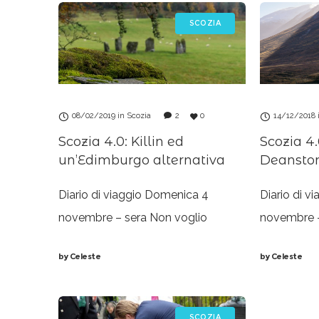
SCOZIA
08/02/2019
in
Scozia
2
0
14/12/2018
Scozia 4.0: Killin ed
Scozia 4.0
un’Edimburgo alternativa
Deanston
Diario di viaggio Domenica 4
Diario di v
novembre – sera Non voglio
novembre –
credere che manchino solo poche
dall’ansia 
by
Celeste
by
Celeste
ore alla partenza. Un viaggio che
utile e non
sognavo da mesi e che è finito in un
all’aeropor
andata a f
SCOZIA