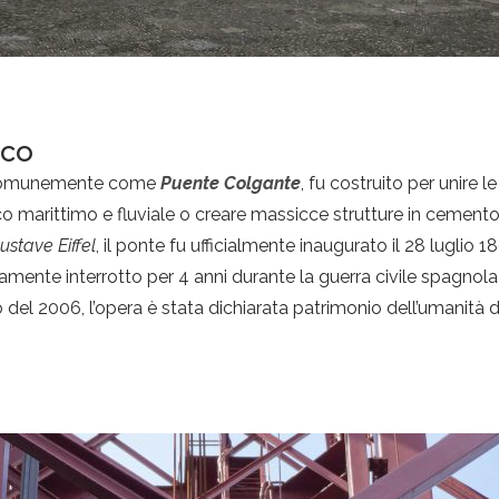
ico
ù comunemente come
Puente Colgante
, fu costruito per unire 
ico marittimo e fluviale o creare massicce strutture in cemen
ustave Eiffel
, il ponte fu ufficialmente inaugurato il 28 luglio 1
atamente interrotto per 4 anni durante la guerra civile spagnol
lio del 2006, l’opera è stata dichiarata patrimonio dell’umanità