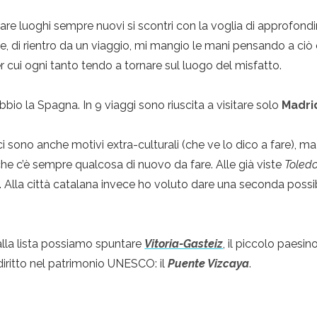
itare luoghi sempre nuovi si scontri con la voglia di approfondi
, di rientro da un viaggio, mi mangio le mani pensando a ciò 
cui ogni tanto tendo a tornare sul luogo del misfatto.
bio la Spagna. In 9 viaggi sono riuscita a visitare solo
Madr
le ci sono anche motivi extra-culturali (che ve lo dico a fare),
che c’è sempre qualcosa di nuovo da fare. Alle già viste
Toled
. Alla città catalana invece ho voluto dare una seconda possi
Dalla lista possiamo spuntare
Vitoria-Gasteiz
, il piccolo paesin
iritto nel patrimonio UNESCO: il
Puente Vizcaya
.