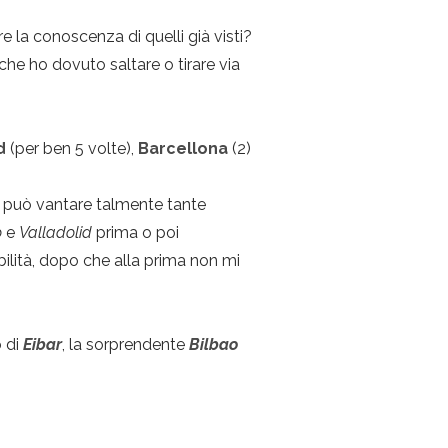
re la conoscenza di quelli già visti?
che ho dovuto saltare o tirare via
id
(per ben 5 volte),
Barcellona
(2)
 ma può vantare talmente tante
o
e
Valladolid
prima o poi
bilità, dopo che alla prima non mi
o di
Eibar
, la sorprendente
Bilbao