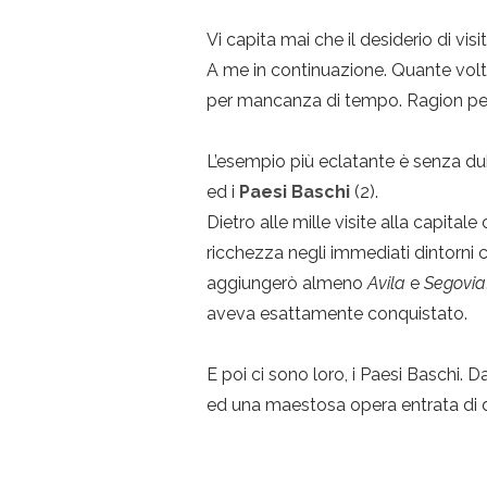
Vi capita mai che il desiderio di vis
A me in continuazione. Quante volte
per mancanza di tempo. Ragion per 
L’esempio più eclatante è senza dub
ed i
Paesi Baschi
(2).
Dietro alle mille visite alla capita
ricchezza negli immediati dintorni 
aggiungerò almeno
Avila
e
Segovia
aveva esattamente conquistato.
E poi ci sono loro, i Paesi Baschi. 
ed una maestosa opera entrata di d