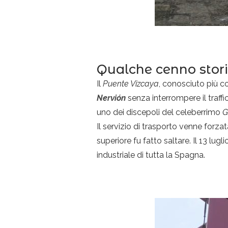
Qualche cenno stor
Il
Puente Vizcaya
, conosciuto pi
Nervión
senza interrompere il traff
uno dei discepoli del celeberrimo
G
Il servizio di trasporto venne forz
superiore fu fatto saltare. Il 13 lug
industriale di tutta la Spagna.