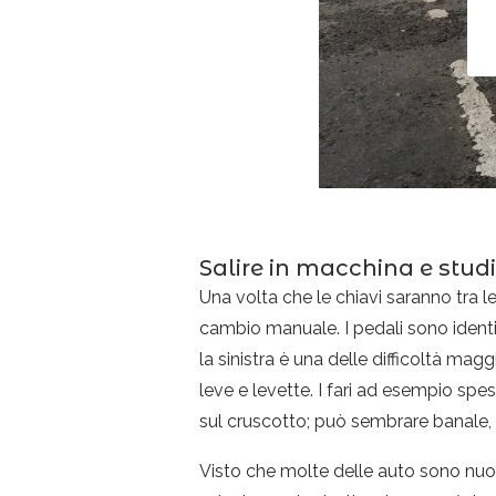
Salire in macchina e stu
Una volta che le chiavi saranno tra l
cambio manuale. I pedali sono identi
la sinistra è una delle difficoltà mag
leve e levette. I fari ad esempio spe
sul cruscotto; può sembrare banale,
Visto che molte delle auto sono nuove