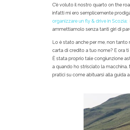
C’è voluto il nostro quarto on the ro
infatti mi ero semplicemente prodiga
organizzare un fly & drive in Scozia;
i
ammettiamolo senza tanti giri di par
Lo è stato anche per me, non tanto ne
carta di credito a tuo nome? E ora ti
È stata proprio tale congiunzione ast
a quando ho strisciato la macchina. Ma
pratici su come abituarsi alla guida a