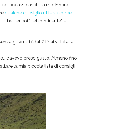
nistra toccasse anche a me. Finora
are
qualche consiglio utile su come
 che per noi “del continente” è,
nza gli amici fidati? L’hai voluta la
meno… c’avevo preso gusto. Almeno fino
ilare la mia piccola lista di consigli