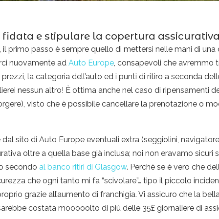
fidata e stipulare la copertura assicurati
il primo passo è sempre quello di mettersi nelle mani di una
gerci nuovamente ad
Auto Europe
, consapevoli che avremmo t
 prezzi, la categoria dell’auto ed i punti di ritiro a seconda 
lierei nessun altro! È ottima anche nel caso di ripensamenti d
rgere), visto che è possibile cancellare la prenotazione o modi
al sito di Auto Europe eventuali extra (seggiolini, navigatore
ativa oltre a quella base già inclusa; noi non eravamo sicuri 
timo secondo
al banco ritiri di Glasgow
. Perchè se è vero che de
icurezza che ogni tanto mi fa “scivolare”… tipo il piccolo incid
io grazie all’aumento di franchigia. Vi assicuro che la bella 
arebbe costata mooooolto di più delle 35£ giornaliere di assi