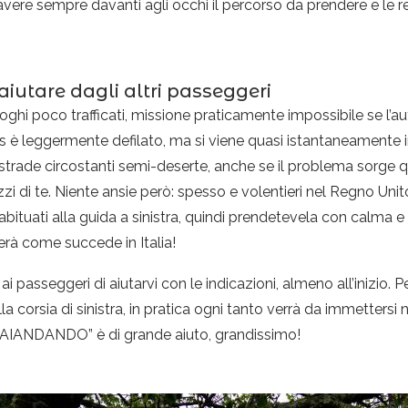
avere sempre davanti agli occhi il percorso da prendere e le re
aiutare dagli altri passeggeri
luoghi poco trafficati, missione praticamente impossibile se l’a
is è leggermente defilato, ma si viene quasi istantaneamente 
e strade circostanti semi-deserte, anche se il problema sorge 
zi di te. Niente ansie però: spesso e volentieri nel Regno Unito
n abituati alla guida a sinistra, quindi prendetevela con calma 
erà come succede in Italia!
 passeggeri di aiutarvi con le indicazioni, almeno all’inizio. 
 corsia di sinistra, in pratica ogni tanto verrà da immettersi
AIANDANDO” è di grande aiuto, grandissimo!