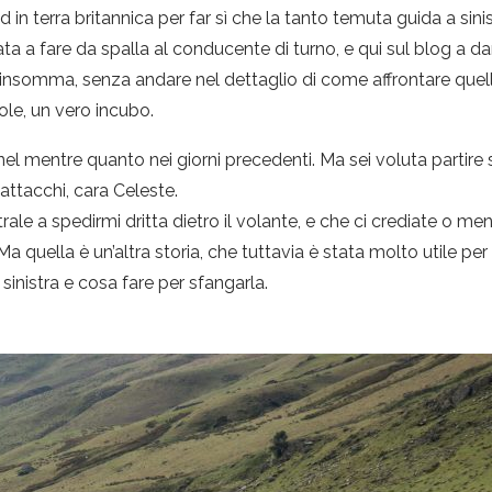
ad in terra britannica per far sì che la tanto temuta guida a si
ta a fare da spalla al conducente di turno, e qui sul blog a d
nsomma, senza andare nel dettaglio di come affrontare quello
ole, un vero incubo.
l mentre quanto nei giorni precedenti. Ma sei voluta partire se
 attacchi, cara Celeste.
rale a spedirmi dritta dietro il volante, e che ci crediate o 
 quella è un’altra storia, che tuttavia è stata molto utile per st
 sinistra e cosa fare per sfangarla.