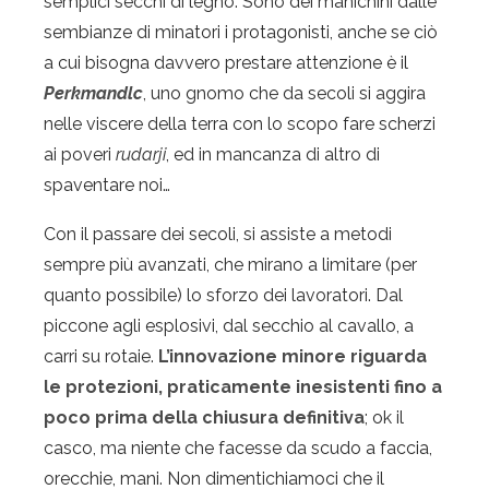
semplici secchi di legno. Sono dei manichini dalle
sembianze di minatori i protagonisti, anche se ciò
a cui bisogna davvero prestare attenzione è il
Perkmandlc
, uno gnomo che da secoli si aggira
nelle viscere della terra con lo scopo fare scherzi
ai poveri
rudarji
, ed in mancanza di altro di
spaventare noi…
Con il passare dei secoli, si assiste a metodi
sempre più avanzati, che mirano a limitare (per
quanto possibile) lo sforzo dei lavoratori. Dal
piccone agli esplosivi, dal secchio al cavallo, a
carri su rotaie.
L’innovazione minore riguarda
le protezioni, praticamente inesistenti fino a
poco prima della chiusura definitiva
; ok il
casco, ma niente che facesse da scudo a faccia,
orecchie, mani. Non dimentichiamoci che il