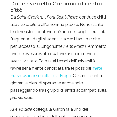
Dalle rive della Garonna al centro
città
Da
Saint-Cyprien
, il
Pont Saint-Pierre
conduce dritti
alla
rive droite
e all’omonima piazza. Nonostante
le dimensioni contenute, è uno dei luoghi serali più
frequentati dagli studenti, sia per i tanti bar che
per l’accesso al lungofiume
Henri Martin
. Ammetto
che, se avessi avuto qualche anno in meno e
avessi visitato Tolosa ai tempi dell’università,
l’avrei seriamente candidata tra le possibili
mete
Erasmus insieme alla mia Praga
. Ci siamo sentiti
giovani e pieni di speranze anche solo
passeggiando tra i gruppi di amici accampati sulla
promenade
.
Rue Valade
collega la Garonna a uno dei
monumenti simbolo della città che, più che