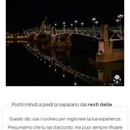
Pochi minuti a piedi la separano dai
resti delle
antiche mura cittadine
(che si trovano anche in
altri quartieri centrali), riportati alla luce piuttosto
recentemente dopo la demolizione degli edifici