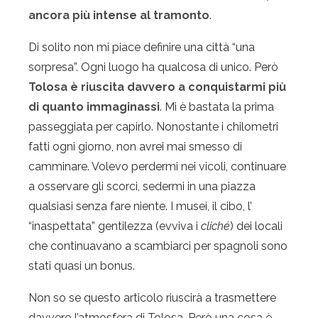
ancora più intense al tramonto
.
Di solito non mi piace definire una città “una
sorpresa”. Ogni luogo ha qualcosa di unico. Però
Tolosa è riuscita davvero a conquistarmi più
di quanto immaginassi
. Mi è bastata la prima
passeggiata per capirlo. Nonostante i chilometri
fatti ogni giorno, non avrei mai smesso di
camminare. Volevo perdermi nei vicoli, continuare
a osservare gli scorci, sedermi in una piazza
qualsiasi senza fare niente. I musei, il cibo, l’
“inaspettata” gentilezza (evviva i
cliché
) dei locali
che continuavano a scambiarci per spagnoli sono
stati quasi un bonus.
Non so se questo articolo riuscirà a trasmettere
davvero l’atmosfera di Tolosa. Però una cosa è