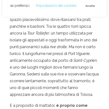
annessi agli ex mattatoi alla fine degli anni ’90.
Oggi costeggiano il
Jardin Raymond VI
, uno
spazio piacevolissimo dove rilassarsi tra prati,
panchine e bastioni. Tra le quattro torri spicca
ancora la
Tour Taillefer
, un tempo utilizzata per
isolare gli appestati e oggi trasformata in uno dei
punti panoramici sulla
rive droite
. Ma non è certo
l’unico. Il lungofiume nei pressi di
Port Viguerie
,
anticamente occupato dal porto di
Saint-Cyprien
,
è uno dei luoghi migliori dove fermarsi lungo la
Garonna. Sedersi sulle sue rive e osservare l’acqua
scorrere lentamente, soprattutto al tramonto, è
uno di quei piccoli momenti che fanno
apprezzare ancora di più l’atmosfera di Tolosa.
E a proposito di mattatoi,
è proprio come