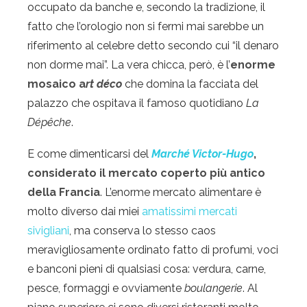
occupato da banche e, secondo la tradizione, il
fatto che l’orologio non si fermi mai sarebbe un
riferimento al celebre detto secondo cui “il denaro
non dorme mai”. La vera chicca, però, è l’
enorme
mosaico a
rt déco
che domina la facciata del
palazzo che ospitava il famoso quotidiano
La
Dépêche
.
E come dimenticarsi del
Marché Victor-Hugo
,
considerato il mercato coperto più antico
della Francia
. L’enorme mercato alimentare è
molto diverso dai miei
amatissimi mercati
sivigliani
, ma conserva lo stesso caos
meravigliosamente ordinato fatto di profumi, voci
e banconi pieni di qualsiasi cosa: verdura, carne,
pesce, formaggi e ovviamente
boulangerie
. Al
Privacy & Cookies Policy