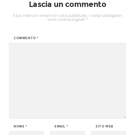
Lascia un commento
Il tuo indirizzo email non sarà pubblicato.
I campi obbligatori
sono contrassegnati
*
COMMENTO
*
NOME
*
EMAIL
*
SITO WEB