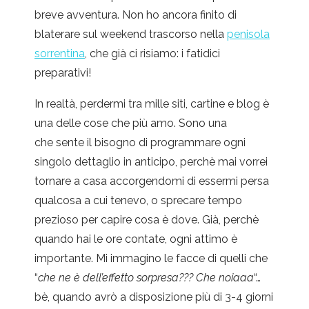
breve avventura. Non ho ancora finito di
blaterare sul weekend trascorso nella
penisola
sorrentina
, che già ci risiamo: i fatidici
preparativi!
In realtà, perdermi tra mille siti, cartine e blog è
una delle cose che più amo. Sono una
che sente il bisogno di programmare ogni
singolo dettaglio in anticipo, perchè mai vorrei
tornare a casa accorgendomi di essermi persa
qualcosa a cui tenevo, o sprecare tempo
prezioso per capire cosa è dove. Già, perchè
quando hai le ore contate, ogni attimo è
importante. Mi immagino le facce di quelli che
“
che ne è dell’effetto sorpresa??? Che noiaaa
“…
bè, quando avrò a disposizione più di 3-4 giorni