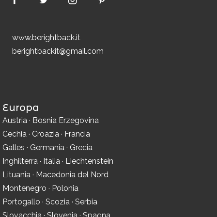
www.berightback.it
berightbackit@gmail.com
Europa
Austria
·
Bosnia Erzegovina
Cechia
·
Croazia
·
Francia
Galles
·
Germania
·
Grecia
Inghilterra
·
Italia
·
Liechtenstein
Lituania
·
Macedonia del Nord
Montenegro
·
Polonia
Portogallo
·
Scozia
·
Serbia
Slovacchia
·
Slovenia
·
Spagna