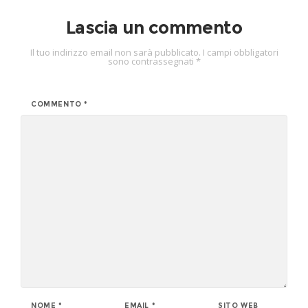
Lascia un commento
Il tuo indirizzo email non sarà pubblicato.
I campi obbligatori
sono contrassegnati
*
COMMENTO
*
NOME
*
EMAIL
*
SITO WEB