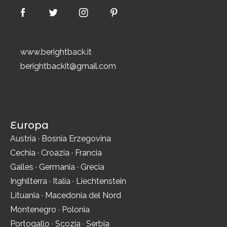
www.berightback.it
berightbackit@gmail.com
Europa
Austria
·
Bosnia Erzegovina
Cechia
·
Croazia
·
Francia
Galles
·
Germania
·
Grecia
Inghilterra
·
Italia
·
Liechtenstein
Lituania
·
Macedonia del Nord
Montenegro
·
Polonia
Portogallo
·
Scozia
·
Serbia