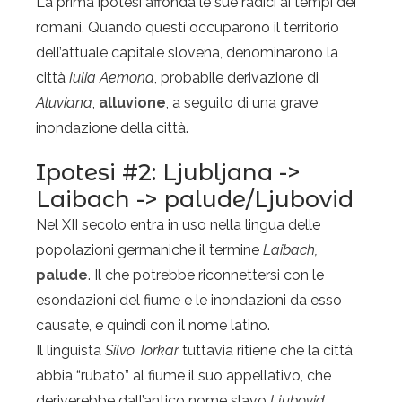
La prima ipotesi affonda le sue radici ai tempi dei
romani. Quando questi occuparono il territorio
dell’attuale capitale slovena, denominarono la
città
Iulia Aemona
, probabile derivazione di
Aluviana
,
alluvione
, a seguito di una grave
inondazione della città.
Ipotesi #2: Ljubljana ->
Laibach -> palude/Ljubovid
Nel XII secolo entra in uso nella lingua delle
popolazioni germaniche il termine
Laibach,
palude
. Il che potrebbe riconnettersi con le
esondazioni del fiume e le inondazioni da esso
causate, e quindi con il nome latino.
Il linguista
Silvo Torkar
tuttavia ritiene che la città
abbia “rubato” al fiume il suo appellativo, che
deriverebbe dall’antico nome slavo
Ljubovid