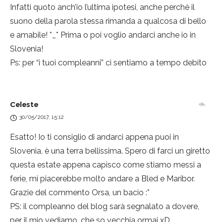
Infatti quoto anch’io l’ultima ipotesi, anche perchè il
suono della parola stessa rimanda a qualcosa di bello
e amabile! *_* Prima o poi voglio andarci anche io in
Slovenia!
Ps: per “i tuoi compleanni” ci sentiamo a tempo debito
Celeste
30/05/2017, 15:12
Esatto! Io ti consiglio di andarci appena puoi in
Slovenia, è una terra bellissima. Spero di farci un giretto
questa estate appena capisco come stiamo messi a
ferie, mi piacerebbe molto andare a Bled e Maribor.
Grazie del commento Orsa, un bacio :*
PS: il compleanno del blog sarà segnalato a dovere,
per il mio vediamo, che so vecchia ormai xD