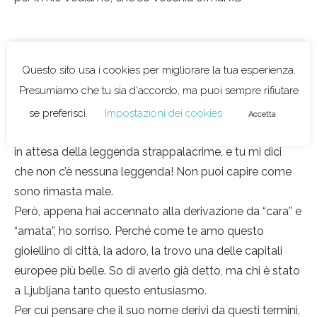
Questo sito usa i cookies per migliorare la tua esperienza.
Claudia B. Voce del Verbo Partire
Presumiamo che tu sia d'accordo, ma puoi sempre rifiutare
31/05/2017, 07:35
se preferisci.
Impostazioni dei cookies
Accetta
Io scelgo l’ultima
!!! Celeste parliamone…. Inizio la lettura
in attesa della leggenda strappalacrime, e tu mi dici
che non c’è nessuna leggenda! Non puoi capire come
sono rimasta male.
Però, appena hai accennato alla derivazione da “cara” e
“amata”, ho sorriso. Perché come te amo questo
gioiellino di città, la adoro, la trovo una delle capitali
europee più belle. So di averlo già detto, ma chi è stato
a Ljubljana tanto questo entusiasmo.
Per cui pensare che il suo nome derivi da questi termini,