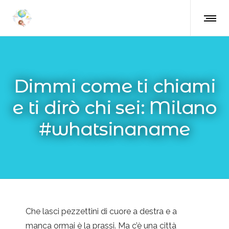
Dimmi come ti chiami
e ti dirò chi sei: Milano
#whatsinaname
Che lasci pezzettini di cuore a destra e a
manca ormai è la prassi. Ma c’è una città