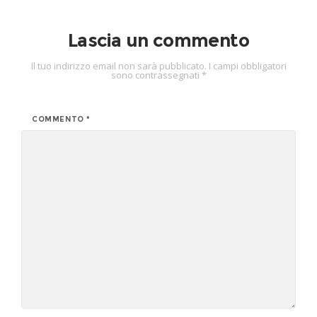
Lascia un commento
Il tuo indirizzo email non sarà pubblicato.
I campi obbligatori
sono contrassegnati
*
COMMENTO
*