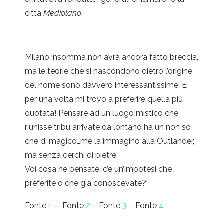
città
Mediolano
.
Milano insomma non avrà ancora fatto breccia,
ma le teorie che si nascondono dietro l’origine
del nome sono davvero interessantissime. E
per una volta mi trovo a preferire quella più
quotata! Pensare ad un luogo mistico che
riunisse tribù arrivate da lontano ha un non so
che di magico…me la immagino alla Outlander,
ma senza cerchi di pietre.
Voi cosa ne pensate, c’è un’impotesi che
preferite o che già conoscevate?
Fonte
1
– Fonte
2
– Fonte
3
– Fonte
4