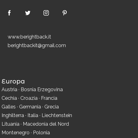
www.berightback.it
berightbackit@gmail.com
Europa
Austria
·
Bosnia Erzegovina
Cechia
·
Croazia
·
Francia
Galles
·
Germania
·
Grecia
Inghilterra
·
Italia
·
Liechtenstein
Lituania
·
Macedonia del Nord
Montenegro
·
Polonia