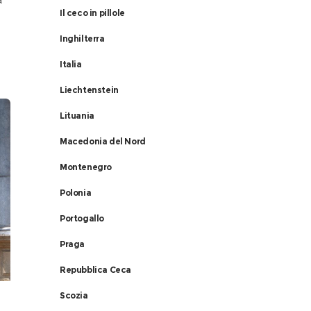
Il ceco in pillole
Inghilterra
io
Italia
Liechtenstein
Lituania
Macedonia del Nord
Montenegro
Polonia
Portogallo
Praga
Repubblica Ceca
Scozia