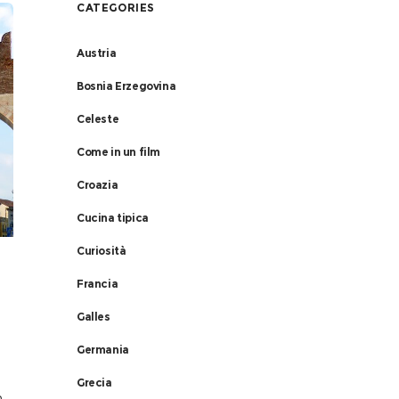
CATEGORIES
Austria
Bosnia Erzegovina
Celeste
Come in un film
Croazia
Cucina tipica
Curiosità
Francia
Galles
Germania
Grecia
a