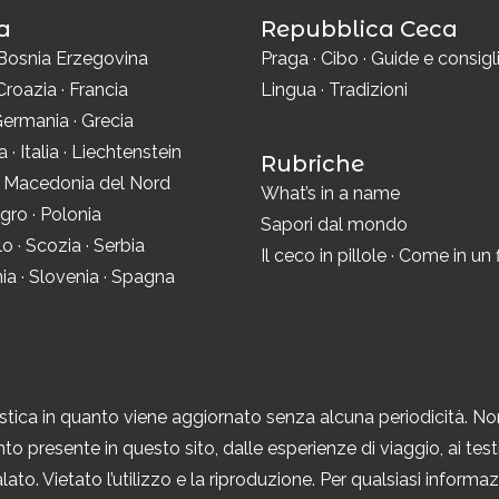
a
Repubblica Ceca
Bosnia Erzegovina
Praga
·
Cibo
·
Guide e consigl
Croazia
·
Francia
Lingua
·
Tradizioni
ermania
·
Grecia
ra
·
Italia
·
Liechtenstein
Rubriche
·
Macedonia del Nord
What’s in a name
gro
·
Polonia
Sapori dal mondo
lo
·
Scozia
·
Serbia
Il ceco in pillole
·
Come in un 
ia
·
Slovenia
·
Spagna
tica in quanto viene aggiornato senza alcuna periodicità. No
to presente in questo sito, dalle esperienze di viaggio, ai testi,
ato. Vietato l’utilizzo e la riproduzione. Per qualsiasi inform