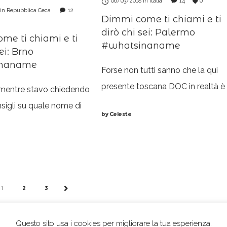
06/03/2018
in
Italia
14
0
in
Repubblica Ceca
12
Dimmi come ti chiami e ti
dirò chi sei: Palermo
me ti chiami e ti
#whatsinaname
ei: Brno
inaname
Forse non tutti sanno che la qui
presente toscana DOC in realtà è
mentre stavo chiedendo
per metà sicula. Ok che babbo e
sigli su quale nome di
by
Celeste
nonni si sono trasferiti a
se essere
Montepulciano quando lui aveva
ente illuminante per il
appena
naname, lui se n’è
una storia su Brno
V
1
2
3
NEXT
Questo sito usa i cookies per migliorare la tua esperienza.