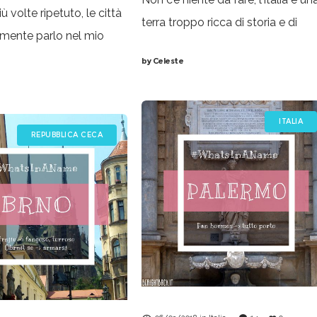
 volte ripetuto, le città
terra troppo ricca di storia e di
tamente parlo nel mio
storie per non venire sempre in m
me sono tutti luoghi
by
Celeste
soccorso quando sono a corto di
tato in prima persona. La
idee per
l’origine del nome è un
ITALIA
REPUBBLICA CECA