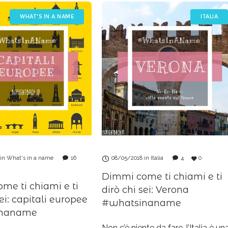
WHAT'S IN A NAME
ITALIA
in
What's in a name
16
08/05/2018
in
Italia
4
0
Dimmi come ti chiami e ti
me ti chiami e ti
dirò chi sei: Verona
sei: capitali europee
#whatsinaname
inaname
Non c’è niente da fare, l’Italia è un