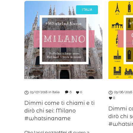
ITALIA
03/07/2018
in
Italia
6
0
05/06/2018
0
Dimmi come ti chiami e ti
Dimmi co
dirò chi sei: Milano
dirò chi 
#whatsinaname
#whats
Che lasci pezzettini di cuore a