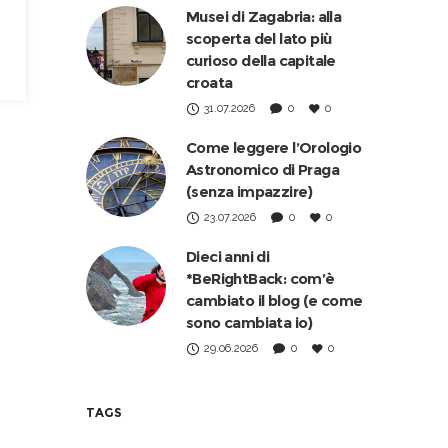
Musei di Zagabria: alla
scoperta del lato più
curioso della capitale
croata
31.07.2026
0
0
Come leggere l’Orologio
Astronomico di Praga
(senza impazzire)
23.07.2026
0
0
Dieci anni di
*BeRightBack: com’è
cambiato il blog (e come
sono cambiata io)
29.06.2026
0
0
TAGS