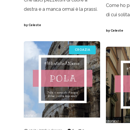
Come ho più
destra e a manca ormai è la prassi.
di cui soli
Ma c’è una città italiana nella quale
#whatinana
by
Celeste
ogni tanto ritorno (sempre per
by
Celeste
che ho visi
ragioni “trasversali”, a dire
ricerca del
CROAZIA