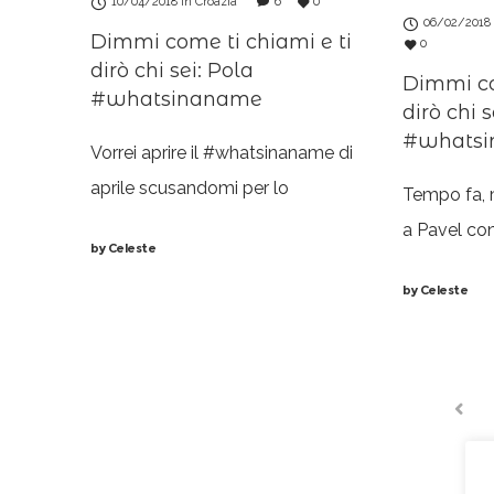
10/04/2018
in
Croazia
6
0
06/02/2018
Dimmi come ti chiami e ti
0
dirò chi sei: Pola
Dimmi co
#whatsinaname
dirò chi s
#whats
Vorrei aprire il #whatsinaname di
aprile scusandomi per lo
Tempo fa, 
slittamento di una settimana
a Pavel con
by
Celeste
rispetto al solito. Ho provato a
città potes
by
Celeste
scrivere mentre ci trovavamo in
particolarm
Istria ma, nonostante la buona
mio #whatsi
volontà,
uscito con 
PRE