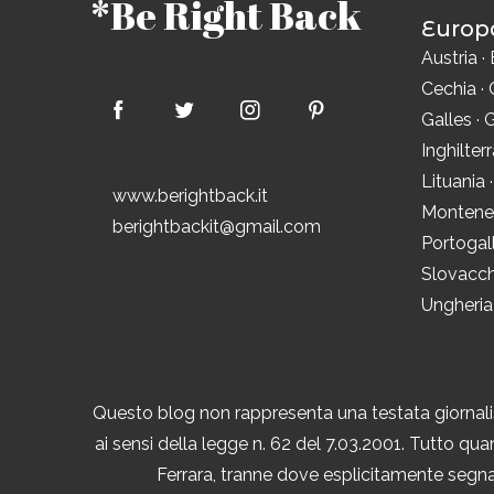
*Be Right Back
Europ
Austria
·
Cechia
·
Galles
·
G
Inghilter
Lituania
www.berightback.it
Montene
berightbackit@gmail.com
Portogal
Slovacch
Ungheria
Questo blog non rappresenta una testata giornalis
ai sensi della legge n. 62 del 7.03.2001. Tutto quan
Ferrara, tranne dove esplicitamente segnal