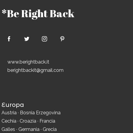
*Be Right Back
www.berightback.it
berightbackit@gmail.com
Europa
Austria
·
Bosnia Erzegovina
Cechia
·
Croazia
·
Francia
Galles
·
Germania
·
Grecia