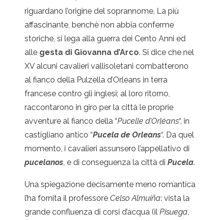
riguardano l’origine del soprannome. La più
affascinante, benchè non abbia conferme
storiche, si lega alla guerra dei Cento Anni ed
alle
gesta di Giovanna d’Arco
. Si dice che nel
XV alcuni cavalieri vallisoletani combatterono
al fianco della Pulzella d’Orleans in terra
francese contro gli inglesi; al loro ritorno,
raccontarono in giro per la città le proprie
avventure al fianco della “
Pucelle d’Orléans
“, in
castigliano antico “
Pucela de Orleans
“. Da quel
momento, i cavalieri assunsero l’appellativo di
pucelanos
, e di conseguenza la città di
Pucela
.
Una spiegazione decisamente meno romantica
l’ha fornita il professore
Celso Almuiña
: vista la
grande confluenza di corsi d’acqua (il
Pisuega
,