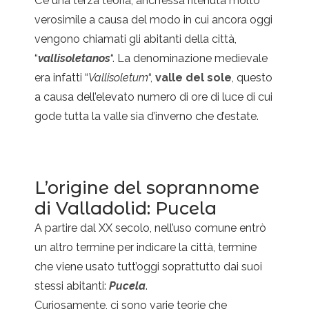
C’è una terza teoria, anch’essa ritenuta molto
verosimile a causa del modo in cui ancora oggi
vengono chiamati gli abitanti della città,
“
vallisoletanos
“. La denominazione medievale
era infatti “
Vallisoletum
“,
valle del sole
, questo
a causa dell’elevato numero di ore di luce di cui
gode tutta la valle sia d’inverno che d’estate.
L’origine del soprannome
di Valladolid: Pucela
A partire dal XX secolo, nell’uso comune entrò
un altro termine per indicare la città, termine
che viene usato tutt’oggi soprattutto dai suoi
stessi abitanti:
Pucela
.
Curiosamente, ci sono varie teorie che