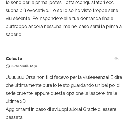
Io sono per la prima ipotesi: lotta/conquistatori ecc
suona più evocativo. Lo so lo so ho visto troppe serie
viulèèèènte
Per rispondere alla tua domanda finale
purtroppo ancora nessuna, ma nel caso sarai la prima a
saperlo
Celeste
10/01/2018, 12:30
Uuuuuuu Orsa non ti ci facevo per la viuleeeenza! E dire
che ultimamente pure io le sto guardando un bel po’ di
serie cruente, eppure questa opzione la lascerei tra le
ultime xD
Aggiornami in caso di sviluppi allora! Grazie di essere
passata