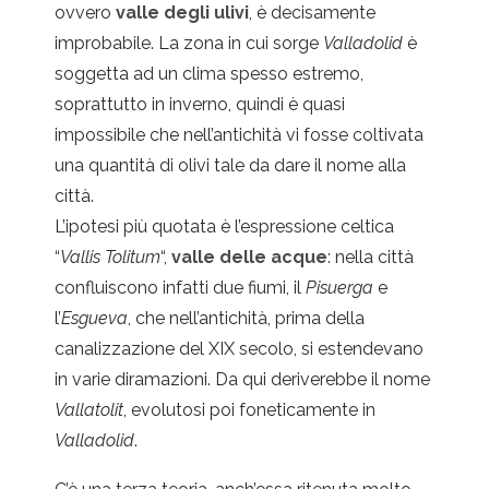
ovvero
valle degli ulivi
, è decisamente
improbabile. La zona in cui sorge
Valladolid
è
soggetta ad un clima spesso estremo,
soprattutto in inverno, quindi è quasi
impossibile che nell’antichità vi fosse coltivata
una quantità di olivi tale da dare il nome alla
città.
L’ipotesi più quotata è l’espressione celtica
“
Vallis Tolitum
“,
valle delle acque
: nella città
confluiscono infatti due fiumi, il
Pisuerga
e
l’
Esgueva
, che nell’antichità, prima della
canalizzazione del XIX secolo, si estendevano
in varie diramazioni. Da qui deriverebbe il nome
Vallatolit
, evolutosi poi foneticamente in
Valladolid
.