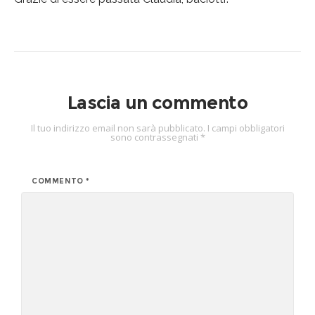
Lascia un commento
Il tuo indirizzo email non sarà pubblicato.
I campi obbligatori
sono contrassegnati
*
COMMENTO
*