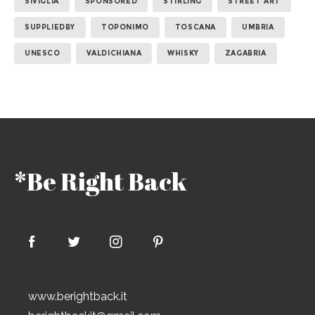
SIVIGLIA
SPONSORED
STIRLING
STREET ART
SUPPLIEDBY
TOPONIMO
TOSCANA
UMBRIA
UNESCO
VALDICHIANA
WHISKY
ZAGABRIA
*Be Right Back
www.berightback.it