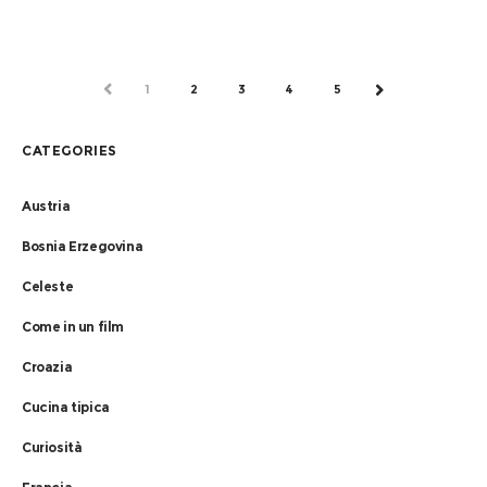
PREV
1
2
3
4
5
NEXT
CATEGORIES
Austria
Bosnia Erzegovina
Celeste
Come in un film
Croazia
Cucina tipica
Curiosità