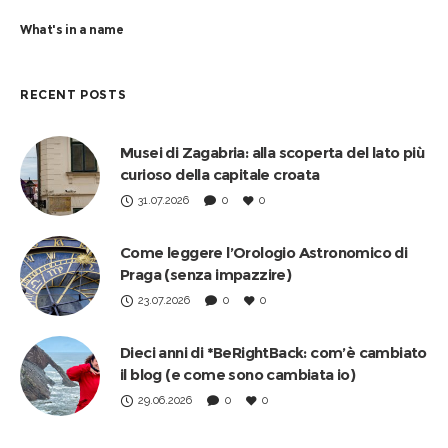
What's in a name
RECENT POSTS
Musei di Zagabria: alla scoperta del lato più
curioso della capitale croata
31.07.2026
0
0
Come leggere l’Orologio Astronomico di
Praga (senza impazzire)
23.07.2026
0
0
Dieci anni di *BeRightBack: com’è cambiato
il blog (e come sono cambiata io)
29.06.2026
0
0