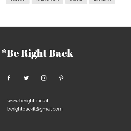
*Be Right Back
www.berightback.it
berightbackit@gmail.com