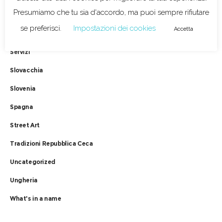
Presumiamo che tu sia d'accordo, ma puoi sempre rifiutare
Scozia
se preferisci.
Impostazioni dei cookies
Accetta
Serbia
Servizi
Slovacchia
Slovenia
Spagna
Street Art
Tradizioni Repubblica Ceca
Uncategorized
Ungheria
What's in a name