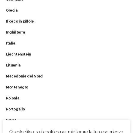
Grecia
Il ceco in pillole
Inghilterra
Italia
Liechtenstein
Lituania
Macedonia del Nord
Montenegro
Polonia
Portogallo
Praga
Repubblica Ceca
Questo sito usa i cookies per migliorare la tua esperienza.