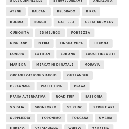
#ILCECOINPILLOLE
#TRAVELDREAMS
ANDALUSIA
ATENE
BALCANI
BELGRADO
BIRRA
BOEMIA
BORGHI
CASTELLI
CESKY KRUMLOV
CURIOSITÀ
EDIMBURGO
FORTEZZA
HIGHLAND
ISTRIA
LINGUA CECA
LISBONA
LONDRA
LOTHIAN
LUBIANA
LUOGHI INSOLITI
MARIBOR
MERCATINI DI NATALE
MORAVIA
ORGANIZZAZIONE VIAGGIO
OUTLANDER
PERSONALE
PIATTI TIPICI
PRAGA
PRAGA ALTERNATIVA
ROAD TRIP
SASSONIA
SIVIGLIA
SPONSORED
STIRLING
STREET ART
SUPPLIEDBY
TOPONIMO
TOSCANA
UMBRIA
UNESCO
VALDICHIANA
WHISKY
ZAGABRIA