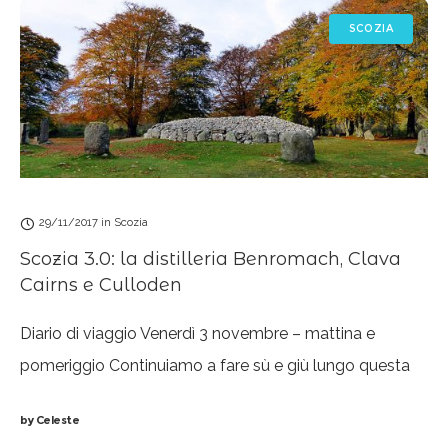
SCOZIA
29/11/2017
in
Scozia
Scozia 3.0: la distilleria Benromach, Clava
Cairns e Culloden
Diario di viaggio Venerdì 3 novembre – mattina e
pomeriggio Continuiamo a fare sù e giù lungo questa
lunghissima e maledettissima strada piena di lavori in
by
Celeste
corso. La distilleria è