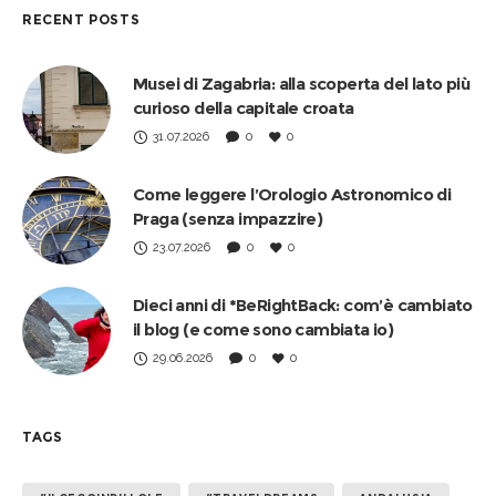
RECENT POSTS
Musei di Zagabria: alla scoperta del lato più
curioso della capitale croata
31.07.2026
0
0
Come leggere l’Orologio Astronomico di
Praga (senza impazzire)
23.07.2026
0
0
Dieci anni di *BeRightBack: com’è cambiato
il blog (e come sono cambiata io)
29.06.2026
0
0
TAGS