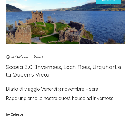
12/12/2017
in
Scozia
Scozia 3.0: Inverness, Loch Ness, Urquhart e
la Queen’s View
Diario di viaggio Venerdì 3 novembre – sera
Raggiungiamo la nostra guest house ad Inverness
senza quasi nemmeno accorgercene, ancora
by
Celeste
frastornati dalla giornata così speciale appena vissuta.
Ma quando pensavamo