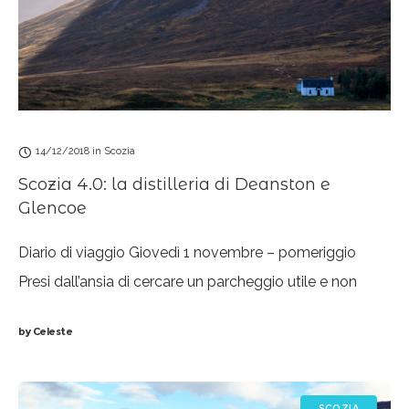
14/12/2018
in
Scozia
Scozia 4.0: la distilleria di Deanston e
Glencoe
Diario di viaggio Giovedì 1 novembre – pomeriggio
Presi dall’ansia di cercare un parcheggio utile e non
troppo dispendioso all’aeroporto di Edimburgo, è
by
Celeste
andata a finire che abbiamo lasciato il
SCOZIA