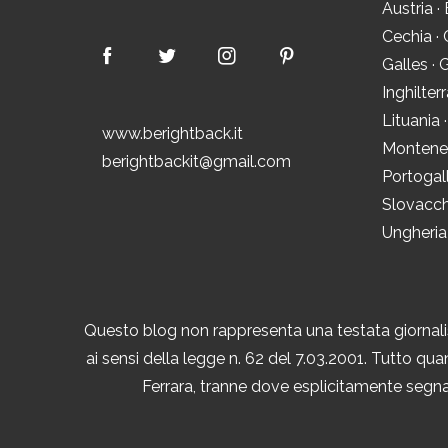
Austria
·
Cechia
·
Galles
·
G
Inghilter
Lituania
www.berightback.it
Montene
berightbackit@gmail.com
Portogal
Slovacch
Ungheria
Questo blog non rappresenta una testata giornalis
ai sensi della legge n. 62 del 7.03.2001. Tutto quan
Ferrara, tranne dove esplicitamente segnal