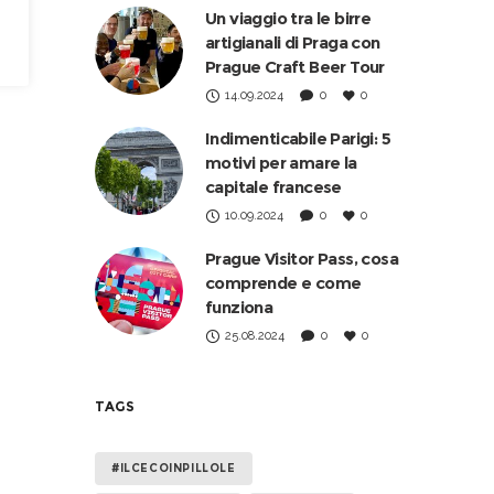
Un viaggio tra le birre
artigianali di Praga con
Prague Craft Beer Tour
14.09.2024
0
0
Indimenticabile Parigi: 5
motivi per amare la
capitale francese
10.09.2024
0
0
Prague Visitor Pass, cosa
comprende e come
funziona
25.08.2024
0
0
TAGS
#ILCECOINPILLOLE