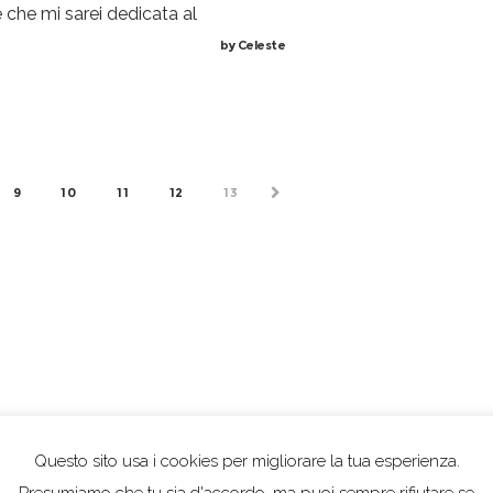
che mi sarei dedicata al
2007, mi era sembrata grigia e
by
Celeste
lla mini vacanza con gli
spenta, ma ogni volta che ci torn
 regione di Liberec, ma in
la trovo diversa e sono
che giorno prima c’era
puntualmente
9
10
11
12
13
NEXT
Questo sito usa i cookies per migliorare la tua esperienza.
Presumiamo che tu sia d'accordo, ma puoi sempre rifiutare se