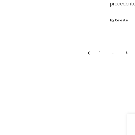
precedente 
racconto de
by
Celeste
amici nella
realtà qual
1
…
8
PREV