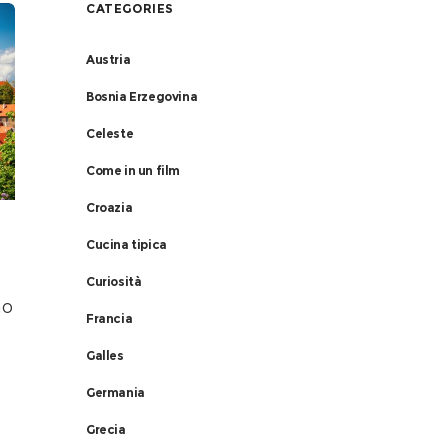
CATEGORIES
Austria
Bosnia Erzegovina
Celeste
Come in un film
Croazia
Cucina tipica
Curiosità
no
Francia
Galles
Germania
Grecia