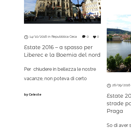
più spesso
d’accordo?
innegabile.
14/10/2016
in
Repubblica Ceca
0
0
Estate 2016 – a spasso per
Liberec e la Boemia del nord
Per chiudere in bellezza le nostre
vacanze, non poteva di certo
26/09/2016
mancare qualche giorno in
by
Celeste
Estate 20
compagnia degli amici di sempre!
strade po
Intoduzioni doverose: Pavel (un
Praga
altro, ovviamente) e la moglie
Kristýna,
So di aver 