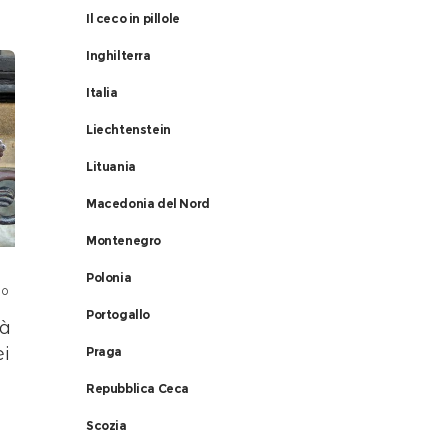
Il ceco in pillole
Inghilterra
Italia
Liechtenstein
Lituania
Macedonia del Nord
Montenegro
Polonia
0
Portogallo
tà
ei
Praga
Repubblica Ceca
Scozia