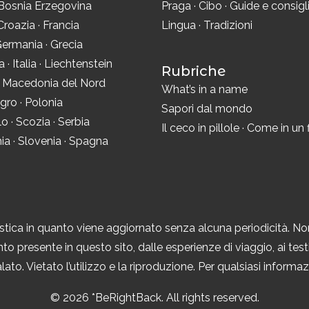
Bosnia Erzegovina
Praga
·
Cibo
·
Guide e consigl
Croazia
·
Francia
Lingua
·
Tradizioni
ermania
·
Grecia
ra
·
Italia
·
Liechtenstein
Rubriche
·
Macedonia del Nord
What’s in a name
gro
·
Polonia
Sapori dal mondo
lo
·
Scozia
·
Serbia
Il ceco in pillole
·
Come in un 
ia
·
Slovenia
·
Spagna
tica in quanto viene aggiornato senza alcuna periodicità. No
to presente in questo sito, dalle esperienze di viaggio, ai testi,
ato. Vietato l’utilizzo e la riproduzione. Per qualsiasi inform
© 2026 *BeRightBack. All rights reserved.