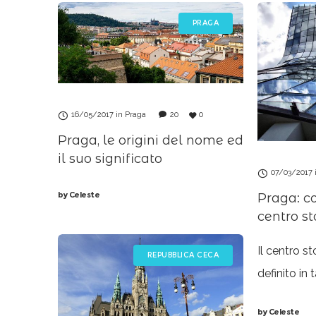
PRAGA
16/05/2017
in
Praga
20
0
Praga, le origini del nome ed
il suo significato
07/03/2017
by
Celeste
Praga: co
centro st
Il centro s
REPUBBLICA CECA
definito in
e “gioiello
by
Celeste