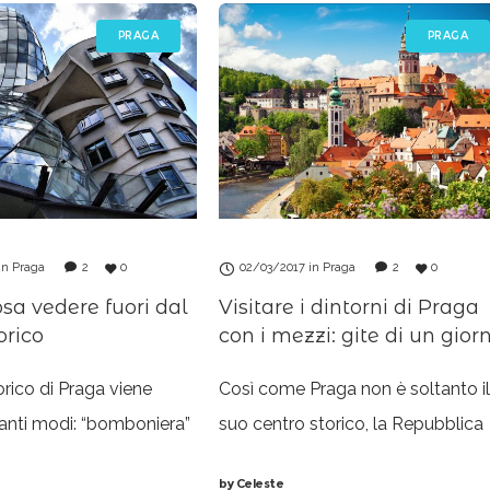
PRAGA
PRAGA
in
Praga
2
0
02/03/2017
in
Praga
2
0
sa vedere fuori dal
Visitare i dintorni di Praga
orico
con i mezzi: gite di un gior
torico di Praga viene
Così come Praga non è soltanto il
 tanti modi: “bomboniera”
suo centro storico, la Repubblica
” sono i termini che leggo
Ceca non è soltanto Praga. Per
by
Celeste