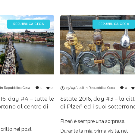
, e come non essere
ovvie ragioni, a meno che non si
 La sua bellezza è
arrivi in auto o si
REPUBBLICA CECA
REPUBBLICA CECA
in
Repubblica Ceca
1
0
13/09/2016
in
Repubblica Ceca
0
16, day #4 – tutte le
Estate 2016, day #3 – la cit
rtano al centro di
di Plzeň ed i suoi sotterran
Plzeň è sempre una sorpresa.
scritto nel post
Durante la mia prima visita, nel