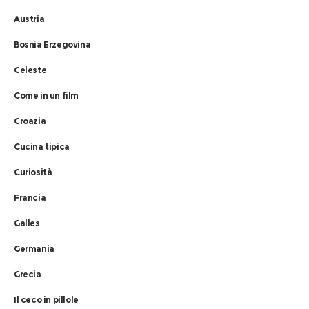
Austria
Bosnia Erzegovina
Celeste
Come in un film
Croazia
Cucina tipica
Curiosità
Francia
Galles
Germania
Grecia
Il ceco in pillole