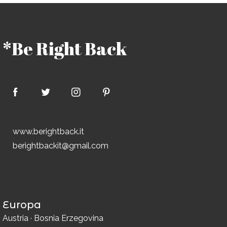
*Be Right Back
www.berightback.it
berightbackit@gmail.com
Europa
Austria
·
Bosnia Erzegovina