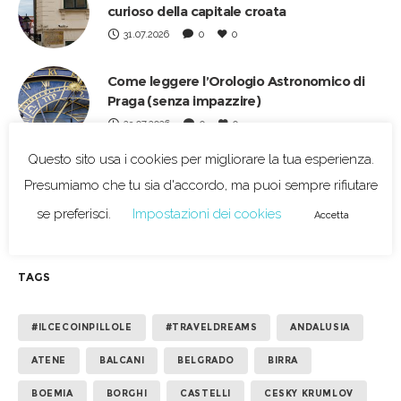
curioso della capitale croata
31.07.2026
0
0
Come leggere l’Orologio Astronomico di
Praga (senza impazzire)
23.07.2026
0
0
Questo sito usa i cookies per migliorare la tua esperienza.
Dieci anni di *BeRightBack: com’è cambiato
Presumiamo che tu sia d'accordo, ma puoi sempre rifiutare
il blog (e come sono cambiata io)
se preferisci.
Impostazioni dei cookies
29.06.2026
0
0
Accetta
TAGS
#ILCECOINPILLOLE
#TRAVELDREAMS
ANDALUSIA
ATENE
BALCANI
BELGRADO
BIRRA
BOEMIA
BORGHI
CASTELLI
CESKY KRUMLOV