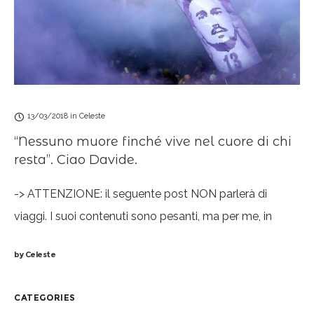
13/03/2018
in
Celeste
“Nessuno muore finché vive nel cuore di chi
resta”. Ciao Davide.
-> ATTENZIONE: il seguente post NON parlerà di
viaggi. I suoi contenuti sono pesanti, ma per me, in
questo momento, necessari. Scusatemi. <- Vi capita
by
Celeste
mai di provare a “catalogare”
CATEGORIES