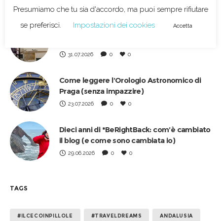
RECENT POSTS
Presumiamo che tu sia d'accordo, ma puoi sempre rifiutare
se preferisci.
Impostazioni dei cookies
Accetta
Musei di Zagabria: alla scoperta del lato più
curioso della capitale croata
31.07.2026
0
0
Come leggere l’Orologio Astronomico di
Praga (senza impazzire)
23.07.2026
0
0
Dieci anni di *BeRightBack: com’è cambiato
il blog (e come sono cambiata io)
29.06.2026
0
0
TAGS
#ILCECOINPILLOLE
#TRAVELDREAMS
ANDALUSIA