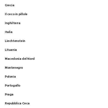
Grecia
Il ceco in pillole
Inghilterra
Italia
Liechtenstein
Lituania
Macedonia del Nord
Montenegro
Polonia
Portogallo
Praga
Repubblica Ceca