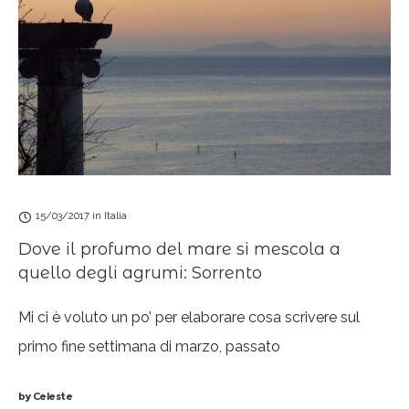
15/03/2017
in
Italia
Dove il profumo del mare si mescola a
quello degli agrumi: Sorrento
Mi ci è voluto un po’ per elaborare cosa scrivere sul
primo fine settimana di marzo, passato
con Pavel e Kristýna tra la costiera sorrentina e quella
by
Celeste
amalfitana. Non tanto per l’innegabile bellezza che