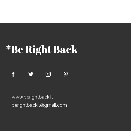
*Be Right Back
www.berightback.it
berightbackit@gmail.com