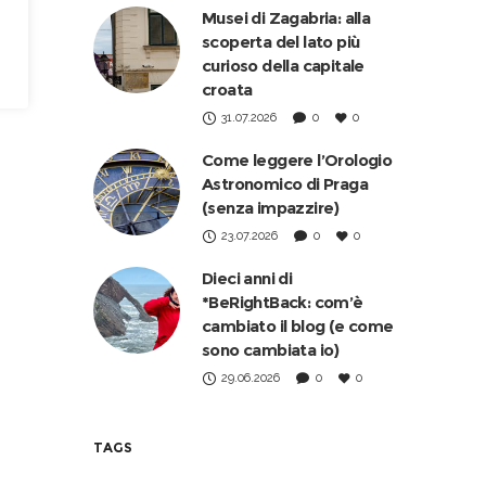
Musei di Zagabria: alla
scoperta del lato più
curioso della capitale
croata
31.07.2026
0
0
Come leggere l’Orologio
Astronomico di Praga
(senza impazzire)
23.07.2026
0
0
Dieci anni di
*BeRightBack: com’è
cambiato il blog (e come
sono cambiata io)
29.06.2026
0
0
TAGS