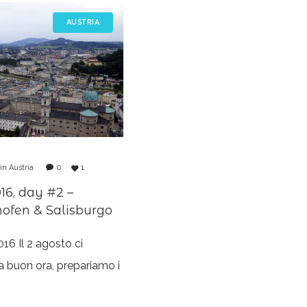
AUSTRIA
in
Austria
0
1
16, day #2 –
hofen & Salisburgo
16 Il 2 agosto ci
a buon ora, prepariamo i
i dirigiamo verso