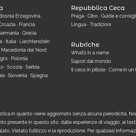
a
Repubblica Ceca
Bosnia Erzegovina
Praga
·
Cibo
·
Guide e consigl
Croazia
·
Francia
Lingua
·
Tradizioni
ermania
·
Grecia
ra
·
Italia
·
Liechtenstein
Rubriche
·
Macedonia del Nord
What’s in a name
gro
·
Polonia
Sapori dal mondo
lo
·
Scozia
·
Serbia
Il ceco in pillole
·
Come in un 
ia
·
Slovenia
·
Spagna
tica in quanto viene aggiornato senza alcuna periodicità. No
to presente in questo sito, dalle esperienze di viaggio, ai testi,
ato. Vietato l’utilizzo e la riproduzione. Per qualsiasi inform