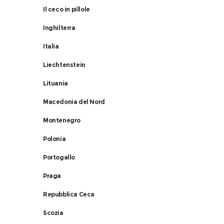
Il ceco in pillole
Inghilterra
Italia
Liechtenstein
Lituania
Macedonia del Nord
Montenegro
Polonia
Portogallo
Praga
Repubblica Ceca
Scozia