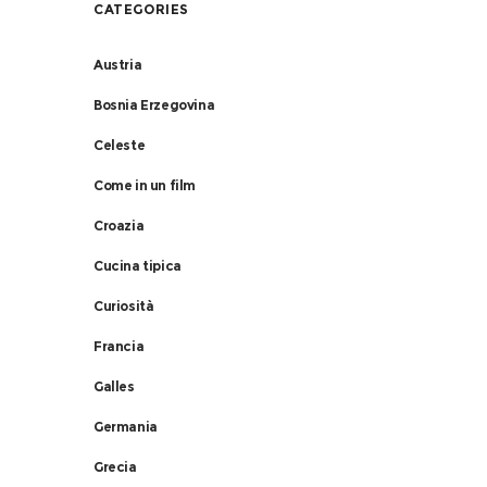
CATEGORIES
Austria
Bosnia Erzegovina
Celeste
Come in un film
Croazia
Cucina tipica
Curiosità
Francia
Galles
Germania
Grecia