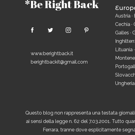
*Be Right Back
Europ
Austria
·
Cechia
·
Galles
·
G
Inghilter
Lituania
www.berightback.it
Montene
berightbackit@gmail.com
Portogal
Slovacch
Ungheria
Questo blog non rappresenta una testata giornalis
ai sensi della legge n. 62 del 7.03.2001. Tutto quan
Ferrara, tranne dove esplicitamente segnal