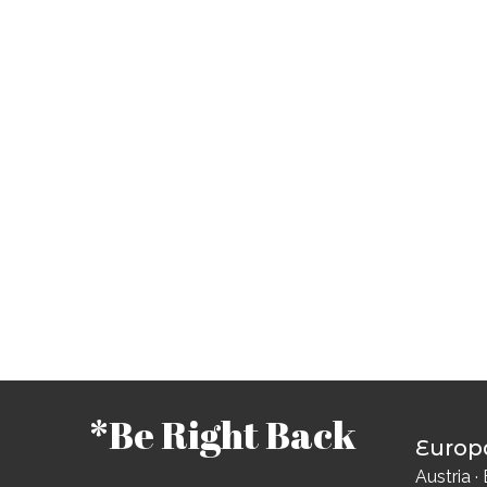
*Be Right Back
Europ
Austria
·