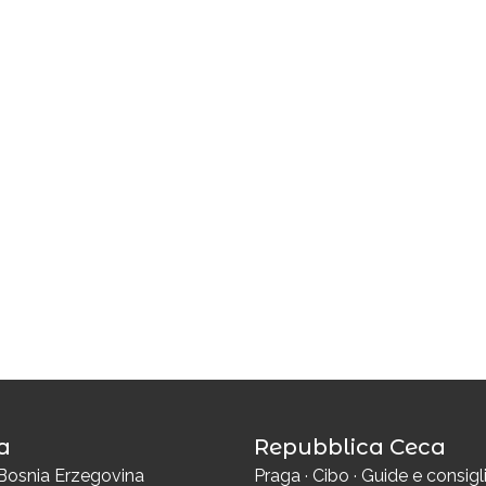
a
Repubblica Ceca
Bosnia Erzegovina
Praga
·
Cibo
·
Guide e consigl