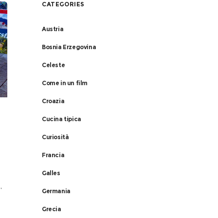
CATEGORIES
Austria
Bosnia Erzegovina
Celeste
Come in un film
Croazia
Cucina tipica
Curiosità
Francia
Galles
,
Germania
Grecia
 a