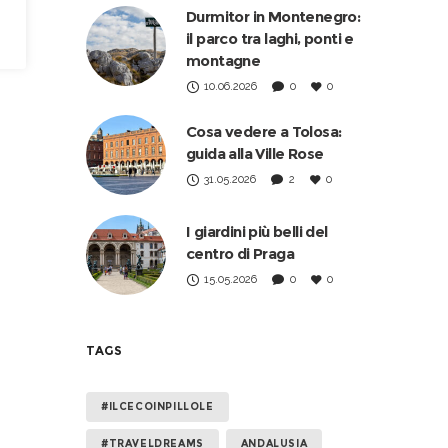
Durmitor in Montenegro:
il parco tra laghi, ponti e
montagne
10.06.2026
0
0
Cosa vedere a Tolosa:
guida alla Ville Rose
31.05.2026
2
0
I giardini più belli del
centro di Praga
15.05.2026
0
0
TAGS
#ILCECOINPILLOLE
#TRAVELDREAMS
ANDALUSIA