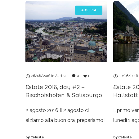
AUSTRIA
26/08/2016
in
Austria
0
1
10/08/2016
Estate 2016, day #2 –
Estate 20
Bischofshofen & Salisburgo
Hallstatt
2 agosto 2016 Il 2 agosto ci
Il primo ver
alziamo alla buon ora, prepariamo i
lunedì 1 ag
bagagli e ci dirigiamo verso
passato gi
by
Celeste
by
Celeste