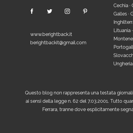
Cechia
·
Galles
·
G
Inghilter
Lituania
www.berightback.it
Montene
berightbackit@gmail.com
Portogal
Slovacch
Ungheria
Questo blog non rappresenta una testata giornalis
ai sensi della legge n. 62 del 7.03.2001. Tutto quan
Ferrara, tranne dove esplicitamente segnal