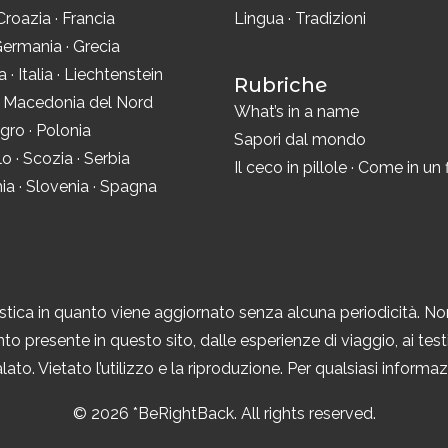
Croazia
·
Francia
Lingua
·
Tradizioni
ermania
·
Grecia
ra
·
Italia
·
Liechtenstein
Rubriche
·
Macedonia del Nord
What’s in a name
gro
·
Polonia
Sapori dal mondo
lo
·
Scozia
·
Serbia
Il ceco in pillole
·
Come in un 
ia
·
Slovenia
·
Spagna
tica in quanto viene aggiornato senza alcuna periodicità. No
to presente in questo sito, dalle esperienze di viaggio, ai testi,
ato. Vietato l’utilizzo e la riproduzione. Per qualsiasi inform
© 2026 *BeRightBack. All rights reserved.