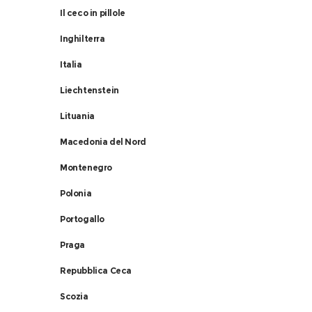
Il ceco in pillole
i,
Inghilterra
Italia
Liechtenstein
Lituania
Macedonia del Nord
Montenegro
Polonia
Portogallo
Praga
Repubblica Ceca
Scozia