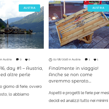
AUSTRIA
AUSTRIA
in
Austria
0
0
01/08/2016
in
Austria
1
1
16, day #1 – Austria,
Finalmente in viaggio!
 ed altre perle
Anche se non come
avremmo sperato…
o giorno di ferie, ovvero
Aspetti e progetti le ferie per mesi
osto, lo abbiamo
decidi ed analizzi tutto nei minimi
rovagando tra vari
dettagli: quando conviene partire,