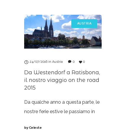
Bischofshofen, che dista appena
paesini della
30km. Il tratto autostradale
Austria e d
sovrasta il paese da
precisione 
AUSTRIA
Schladming
24/07/2016
in
Austria
0
0
Da Westendorf a Ratisbona,
il nostro viaggio on the road
2015
Da qualche anno a questa parte, le
nostre ferie estive le passiamo in
terra ceca, divisi tra parenti ed amici
by
Celeste
vari. Il tempo a disposizione varia